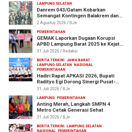
LAMPUNG SELATAN
Danrem 043/Gatam Kobarkan
Semangat Kontingen Balakrem dan
Yonif 143/TWEJ di Pembukaan
2 Agustus 2026
BJe
Lomba Binsat HUT Ke-1 Kodam
PEMERINTAHAN
XXI/Radin Inten
GEMAK Laporkan Dugaan Korupsi
APBD Lampung Barat 2025 ke Kejati
Lampung, Soroti Proyek Jalan
31 Juli 2026
Redaksi
hingga Pengadaan Bibit Ikan
BERITA TERKINI
JAWA BARAT
LAMPUNG SELATAN
NASIONAL
PEMERINTAHAN
Hadiri Rapat APKASI 2026, Bupati
Radityo Egi Dorong Sinergi Pusat-
Daerah untuk Percepat
31 Juli 2026
BJe
Pembangunan Kabupaten
LAMPUNG
PEMERINTAHAN
Anting Merah, Langkah SMPN 4
Metro Cetak Generasi Sehat
31 Juli 2026
BJe
BERITA TERKINI
LAMPUNG SELATAN
NASIONAL
PEMERINTAHAN