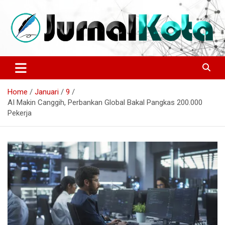
Skip
to
content
Sumber Berita Indonesia dan Internasional Terkini
JURNALKOTA.NET
Home
Januari
9
AI Makin Canggih, Perbankan Global Bakal Pangkas 200.000
Pekerja