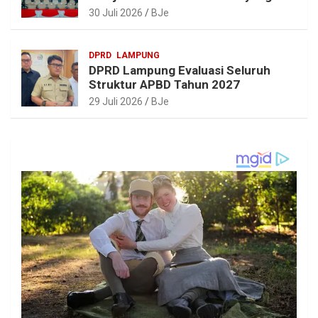
Realistis dan Berkelanjutan
30 Juli 2026
BJe
DPRD
LAMPUNG
DPRD Lampung Evaluasi Seluruh
Struktur APBD Tahun 2027
29 Juli 2026
BJe