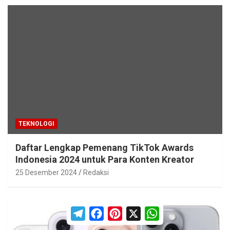
TEKNOLOGI
Daftar Lengkap Pemenang TikTok Awards
Indonesia 2024 untuk Para Konten Kreator
25 Desember 2024
Redaksi
T
F
P
X
W
e
a
i
h
l
c
n
a