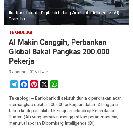
Ilustrasi Talenta Digital di bidang Artificial Intelligence (AI).
Foto: Ist
TEKNOLOGI
AI Makin Canggih, Perbankan
Global Bakal Pangkas 200.000
Pekerja
9 Januari 2025
BJe
T
F
P
X
W
e
a
i
h
Teknologi –
Bank-bank di seluruh dunia diperkirakan akan
l
c
n
a
memangkas sekitar 200.000 pekerjaan dalam 3 hingga 5
e
e
t
t
tahun ke depan, akibat kemajuan teknologi Kecerdasan
g
b
e
s
Buatan (AI) yang semakin menggantikan peran manusia,
r
o
r
A
menurut laporan Bloomberg Intelligence (BI).
a
o
e
p