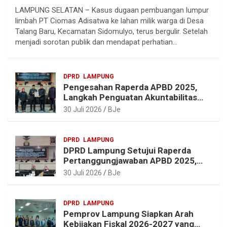
LAMPUNG SELATAN – Kasus dugaan pembuangan lumpur
l
c
n
a
limbah PT Ciomas Adisatwa ke lahan milik warga di Desa
e
e
t
t
Talang Baru, Kecamatan Sidomulyo, terus bergulir. Setelah
g
b
e
s
menjadi sorotan publik dan mendapat perhatian…
r
o
r
A
a
o
e
p
DPRD
LAMPUNG
m
k
s
p
Pengesahan Raperda APBD 2025,
t
Langkah Penguatan Akuntabilitas
dan Pembangunan Lampung
30 Juli 2026
BJe
DPRD
LAMPUNG
DPRD Lampung Setujui Raperda
Pertanggungjawaban APBD 2025,
Beri Sejumlah Rekomendasi
30 Juli 2026
BJe
Perbaikan
DPRD
LAMPUNG
Pemprov Lampung Siapkan Arah
Kebijakan Fiskal 2026-2027 yang