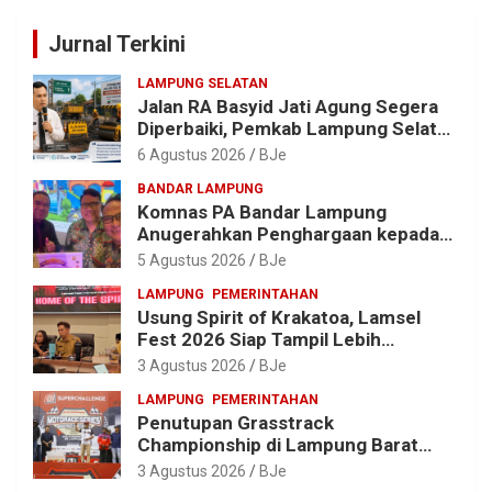
Jurnal Terkini
LAMPUNG SELATAN
Jalan RA Basyid Jati Agung Segera
Diperbaiki, Pemkab Lampung Selatan
Alokasikan Rp1,13 Miliar
6 Agustus 2026
BJe
BANDAR LAMPUNG
Komnas PA Bandar Lampung
Anugerahkan Penghargaan kepada
Kombes Pol. Alfret Jacob Tilukay
5 Agustus 2026
BJe
LAMPUNG
PEMERINTAHAN
Usung Spirit of Krakatoa, Lamsel
Fest 2026 Siap Tampil Lebih
Spektakuler dengan Empat Event
3 Agustus 2026
BJe
Ikonik dan Deretan Artis Ibu Kota
LAMPUNG
PEMERINTAHAN
Penutupan Grasstrack
Championship di Lampung Barat
Meriah, Dihadiri Ribuan Penonton; Ini
3 Agustus 2026
BJe
Kata Bupati Parosil