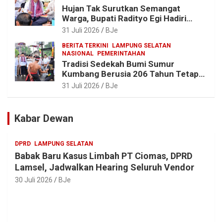
Hujan Tak Surutkan Semangat
Warga, Bupati Radityo Egi Hadiri
Tradisi Sedekah Bumi 206 Tahun di
31 Juli 2026
BJe
Sumur Kumbang
BERITA TERKINI
LAMPUNG SELATAN
NASIONAL
PEMERINTAHAN
Tradisi Sedekah Bumi Sumur
Kumbang Berusia 206 Tahun Tetap
Lestari, Bupati Egi Ajak Generasi
31 Juli 2026
BJe
Muda Jaga Warisan Leluhur
Kabar Dewan
DPRD
LAMPUNG SELATAN
Babak Baru Kasus Limbah PT Ciomas, DPRD
Lamsel, Jadwalkan Hearing Seluruh Vendor
30 Juli 2026
BJe