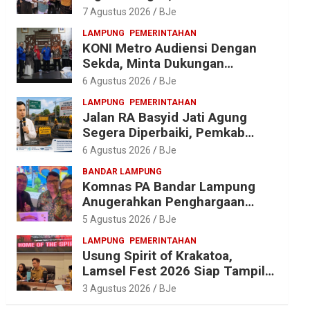
Diantar dalam Tradisi Suci yang
7 Agustus 2026
BJe
Gerakkan Ekonomi Warga
LAMPUNG
PEMERINTAHAN
KONI Metro Audiensi Dengan
Sekda, Minta Dukungan
Anggaran Jelang Porprov X
6 Agustus 2026
BJe
Lampung
LAMPUNG
PEMERINTAHAN
Jalan RA Basyid Jati Agung
Segera Diperbaiki, Pemkab
Lampung Selatan Alokasikan
6 Agustus 2026
BJe
Rp1,13 Miliar
BANDAR LAMPUNG
Komnas PA Bandar Lampung
Anugerahkan Penghargaan
kepada Kombes Pol. Alfret
5 Agustus 2026
BJe
Jacob Tilukay
LAMPUNG
PEMERINTAHAN
Usung Spirit of Krakatoa,
Lamsel Fest 2026 Siap Tampil
Lebih Spektakuler dengan
3 Agustus 2026
BJe
Empat Event Ikonik dan Deretan