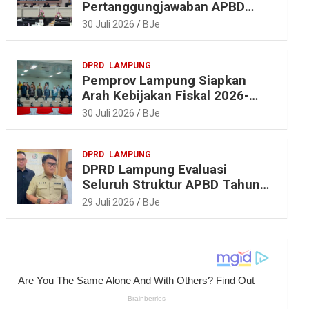
Pertanggungjawaban APBD
2025, Beri Sejumlah
30 Juli 2026
BJe
Rekomendasi Perbaikan
DPRD
LAMPUNG
Pemprov Lampung Siapkan
Arah Kebijakan Fiskal 2026-
2027 yang Realistis dan
30 Juli 2026
BJe
Berkelanjutan
DPRD
LAMPUNG
DPRD Lampung Evaluasi
Seluruh Struktur APBD Tahun
2027
29 Juli 2026
BJe