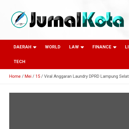
Skip
to
content
Sumber Berita Indonesia dan Internasional Terkini
JURNALKOTA.NET
DAERAH
WORLD
LAW
FINANCE
L
TECH
Home
Mei
15
Viral Anggaran Laundry DPRD Lampung Selat