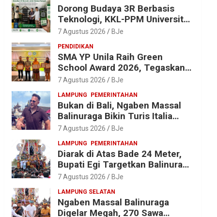
Dorong Budaya 3R Berbasis
Teknologi, KKL-PPM Universitas
Malahayati Kenalkan AI Barcode
7 Agustus 2026
BJe
untuk Edukasi Sampah
PENDIDIKAN
SMA YP Unila Raih Green
School Award 2026, Tegaskan
Komitmen Wujudkan Sekolah
7 Agustus 2026
BJe
Ramah Lingkungan
LAMPUNG
PEMERINTAHAN
Bukan di Bali, Ngaben Massal
Balinuraga Bikin Turis Italia
Terpukau, Puluhan Ribu Orang
7 Agustus 2026
BJe
Ikut Menyaksikan
LAMPUNG
PEMERINTAHAN
Diarak di Atas Bade 24 Meter,
Bupati Egi Targetkan Balinuraga
Jadi Desa Wisata Budaya 2027
7 Agustus 2026
BJe
LAMPUNG SELATAN
Ngaben Massal Balinuraga
Digelar Megah, 270 Sawa