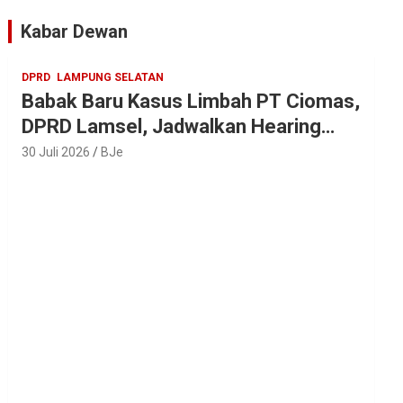
Artis Ibu Kota
Kabar Dewan
DPRD
LAMPUNG SELATAN
Babak Baru Kasus Limbah PT Ciomas,
DPRD Lamsel, Jadwalkan Hearing
Seluruh Vendor
30 Juli 2026
BJe