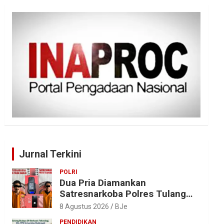
Jurnal Terkini
POLRI
Dua Pria Diamankan
Satresnarkoba Polres Tulang
Bawang, Sabu 0,85 Gram dan
8 Agustus 2026
BJe
Alat Hisap Disita
PENDIDIKAN