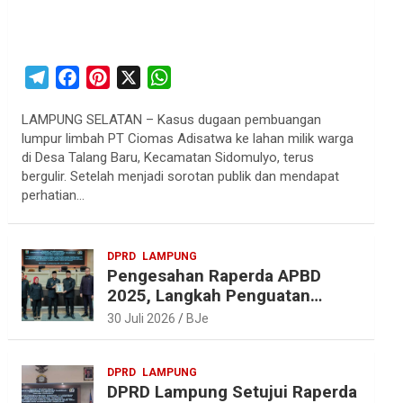
T
F
P
X
W
e
a
i
h
LAMPUNG SELATAN – Kasus dugaan pembuangan
l
c
n
a
lumpur limbah PT Ciomas Adisatwa ke lahan milik warga
e
e
t
t
di Desa Talang Baru, Kecamatan Sidomulyo, terus
g
b
e
s
bergulir. Setelah menjadi sorotan publik dan mendapat
r
o
r
A
perhatian…
a
o
e
p
m
k
s
p
DPRD
LAMPUNG
t
Pengesahan Raperda APBD
2025, Langkah Penguatan
Akuntabilitas dan
30 Juli 2026
BJe
Pembangunan Lampung
DPRD
LAMPUNG
DPRD Lampung Setujui Raperda