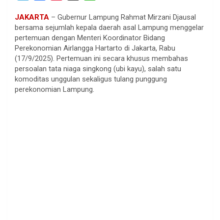
e
a
i
h
JAKARTA
– Gubernur Lampung Rahmat Mirzani Djausal
l
c
n
a
bersama sejumlah kepala daerah asal Lampung menggelar
e
e
t
t
pertemuan dengan Menteri Koordinator Bidang
g
b
e
s
Perekonomian Airlangga Hartarto di Jakarta, Rabu
r
o
r
A
(17/9/2025). Pertemuan ini secara khusus membahas
persoalan tata niaga singkong (ubi kayu), salah satu
a
o
e
p
komoditas unggulan sekaligus tulang punggung
m
k
s
p
perekonomian Lampung.
t