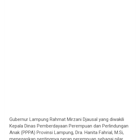
Gubernur Lampung Rahmat Mirzani Djausal yang diwakili
Kepala Dinas Pemberdayaan Perempuan dan Perlindungan
Anak (PPPA) Provinsi Lampung, Dra. Hanita Fahrial, M.Si,
menegaskan pentingnya peran perempuan sebagai pilar