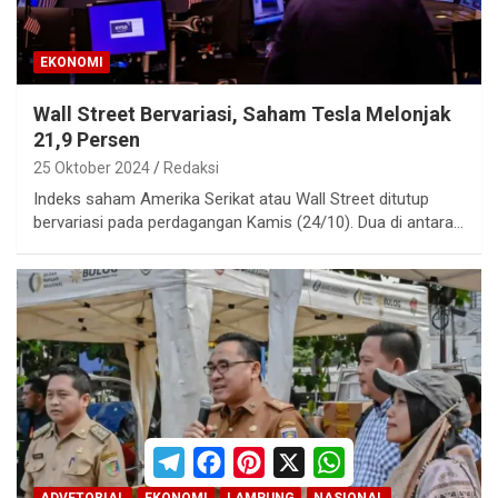
EKONOMI
Wall Street Bervariasi, Saham Tesla Melonjak
21,9 Persen
25 Oktober 2024
Redaksi
Indeks saham Amerika Serikat atau Wall Street ditutup
bervariasi pada perdagangan Kamis (24/10). Dua di antara…
T
F
P
X
W
e
a
i
h
l
c
n
a