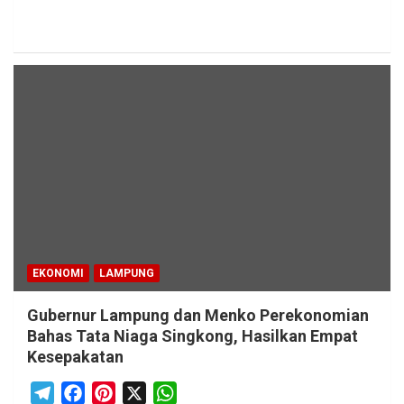
EKONOMI
LAMPUNG
Gubernur Lampung dan Menko Perekonomian
Bahas Tata Niaga Singkong, Hasilkan Empat
Kesepakatan
T
F
P
X
W