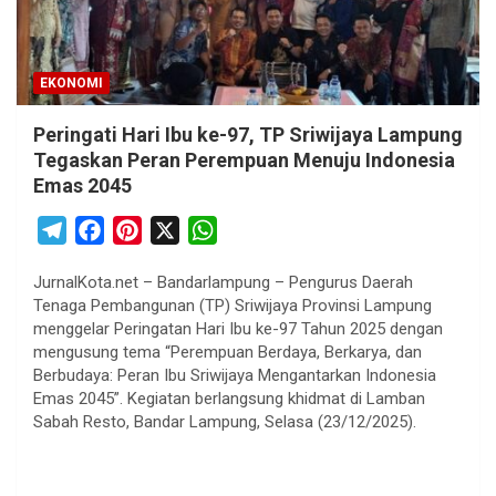
EKONOMI
Peringati Hari Ibu ke-97, TP Sriwijaya Lampung
Tegaskan Peran Perempuan Menuju Indonesia
Emas 2045
T
F
P
X
W
e
a
i
h
JurnalKota.net – Bandarlampung – Pengurus Daerah
l
c
n
a
Tenaga Pembangunan (TP) Sriwijaya Provinsi Lampung
e
e
t
t
menggelar Peringatan Hari Ibu ke-97 Tahun 2025 dengan
g
b
e
s
mengusung tema “Perempuan Berdaya, Berkarya, dan
r
o
r
A
Berbudaya: Peran Ibu Sriwijaya Mengantarkan Indonesia
Emas 2045”. Kegiatan berlangsung khidmat di Lamban
a
o
e
p
Sabah Resto, Bandar Lampung, Selasa (23/12/2025).
m
k
s
p
t