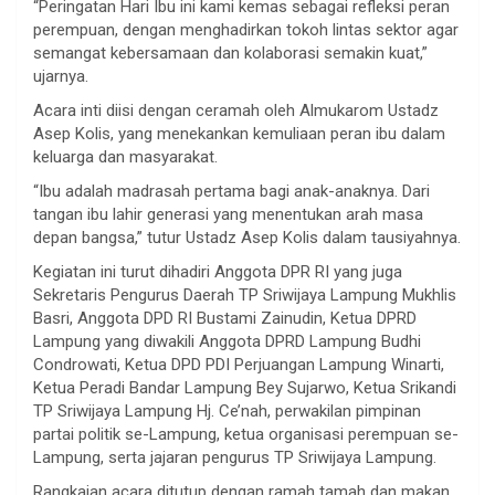
“Peringatan Hari Ibu ini kami kemas sebagai refleksi peran
perempuan, dengan menghadirkan tokoh lintas sektor agar
semangat kebersamaan dan kolaborasi semakin kuat,”
ujarnya.
Acara inti diisi dengan ceramah oleh Almukarom Ustadz
Asep Kolis, yang menekankan kemuliaan peran ibu dalam
keluarga dan masyarakat.
“Ibu adalah madrasah pertama bagi anak-anaknya. Dari
tangan ibu lahir generasi yang menentukan arah masa
depan bangsa,” tutur Ustadz Asep Kolis dalam tausiyahnya.
Kegiatan ini turut dihadiri Anggota DPR RI yang juga
Sekretaris Pengurus Daerah TP Sriwijaya Lampung Mukhlis
Basri, Anggota DPD RI Bustami Zainudin, Ketua DPRD
Lampung yang diwakili Anggota DPRD Lampung Budhi
Condrowati, Ketua DPD PDI Perjuangan Lampung Winarti,
Ketua Peradi Bandar Lampung Bey Sujarwo, Ketua Srikandi
TP Sriwijaya Lampung Hj. Ce’nah, perwakilan pimpinan
partai politik se-Lampung, ketua organisasi perempuan se-
Lampung, serta jajaran pengurus TP Sriwijaya Lampung.
Rangkaian acara ditutup dengan ramah tamah dan makan