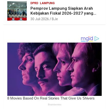
DPRD
LAMPUNG
Pemprov Lampung Siapkan Arah
Kebijakan Fiskal 2026-2027 yang
Realistis dan Berkelanjutan
30 Juli 2026
BJe