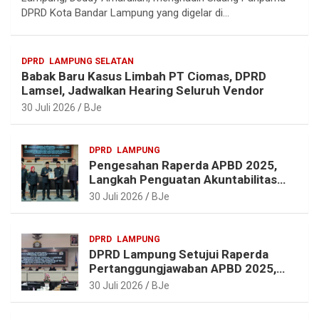
g
b
e
s
DPRD Kota Bandar Lampung yang digelar di…
r
o
r
A
a
o
e
p
DPRD
LAMPUNG SELATAN
m
k
s
p
Babak Baru Kasus Limbah PT Ciomas, DPRD
t
Lamsel, Jadwalkan Hearing Seluruh Vendor
30 Juli 2026
BJe
DPRD
LAMPUNG
Pengesahan Raperda APBD 2025,
Langkah Penguatan Akuntabilitas
dan Pembangunan Lampung
30 Juli 2026
BJe
DPRD
LAMPUNG
DPRD Lampung Setujui Raperda
Pertanggungjawaban APBD 2025,
Beri Sejumlah Rekomendasi
30 Juli 2026
BJe
Perbaikan