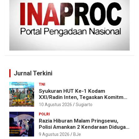
Jurnal Terkini
TNI
Syukuran HUT Ke-1 Kodam
XXI/Radin Inten, Tegaskan Komitmen
“Bekerja dengan Hati”
10 Agustus 2026
Sugiarto
POLRI
Razia Hiburan Malam Pringsewu,
Polisi Amankan 2 Kendaraan Diduga
Bermasalah
9 Agustus 2026
BJe