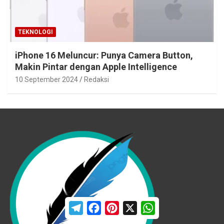
TEKNOLOGI
iPhone 16 Meluncur: Punya Camera Button,
Makin Pintar dengan Apple Intelligence
10 September 2024
Redaksi
T
F
P
X
W
e
a
i
h
l
c
n
a