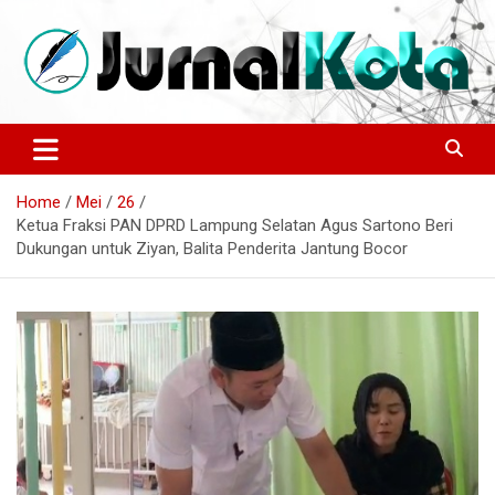
Skip
to
content
Sumber Berita Indonesia dan Internasional Terkini
JURNALKOTA.NET
Home
Mei
26
Ketua Fraksi PAN DPRD Lampung Selatan Agus Sartono Beri
Dukungan untuk Ziyan, Balita Penderita Jantung Bocor