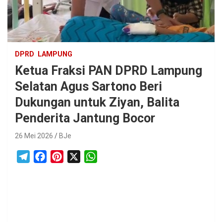
DPRD
LAMPUNG
Ketua Fraksi PAN DPRD Lampung
Selatan Agus Sartono Beri
Dukungan untuk Ziyan, Balita
Penderita Jantung Bocor
26 Mei 2026
BJe
T
F
P
X
W
e
a
i
h
l
c
n
a
e
e
t
t
g
b
e
s
r
o
r
A