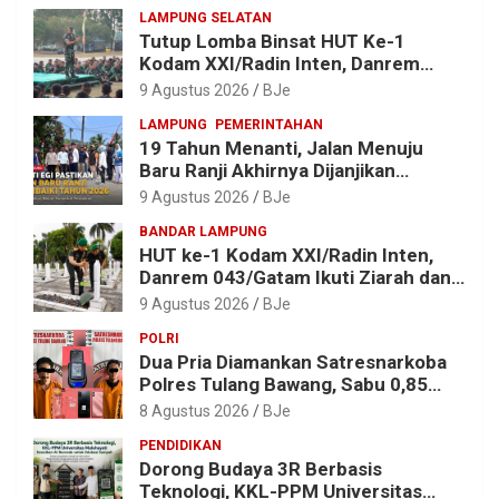
LAMPUNG SELATAN
Tutup Lomba Binsat HUT Ke-1
Kodam XXI/Radin Inten, Danrem
043/Gatam Apresiasi Prestasi
9 Agustus 2026
BJe
Prajurit
LAMPUNG
PEMERINTAHAN
19 Tahun Menanti, Jalan Menuju
Baru Ranji Akhirnya Dijanjikan
Diperbaiki Tahun 2026
9 Agustus 2026
BJe
BANDAR LAMPUNG
HUT ke-1 Kodam XXI/Radin Inten,
Danrem 043/Gatam Ikuti Ziarah dan
Bakti Kesehatan
9 Agustus 2026
BJe
POLRI
Dua Pria Diamankan Satresnarkoba
Polres Tulang Bawang, Sabu 0,85
Gram dan Alat Hisap Disita
8 Agustus 2026
BJe
PENDIDIKAN
Dorong Budaya 3R Berbasis
Teknologi, KKL-PPM Universitas