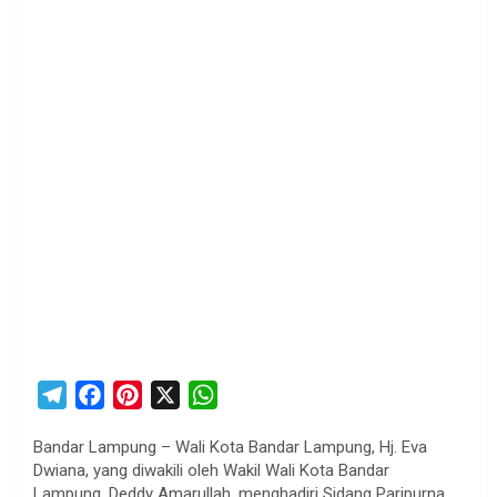
T
F
P
X
W
e
a
i
h
Bandar Lampung – Wali Kota Bandar Lampung, Hj. Eva
l
c
n
a
Dwiana, yang diwakili oleh Wakil Wali Kota Bandar
e
e
t
t
Lampung, Deddy Amarullah, menghadiri Sidang Paripurna