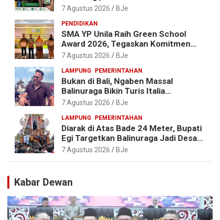
Malahayati Kenalkan AI Barcode
7 Agustus 2026
BJe
untuk Edukasi Sampah
PENDIDIKAN
SMA YP Unila Raih Green School
Award 2026, Tegaskan Komitmen
Wujudkan Sekolah Ramah
7 Agustus 2026
BJe
Lingkungan
LAMPUNG
PEMERINTAHAN
Bukan di Bali, Ngaben Massal
Balinuraga Bikin Turis Italia
Terpukau, Puluhan Ribu Orang Ikut
7 Agustus 2026
BJe
Menyaksikan
LAMPUNG
PEMERINTAHAN
Diarak di Atas Bade 24 Meter, Bupati
Egi Targetkan Balinuraga Jadi Desa
Wisata Budaya 2027
7 Agustus 2026
BJe
Kabar Dewan