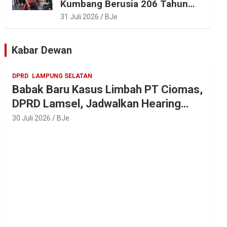
Kumbang Berusia 206 Tahun
Tetap Lestari, Bupati Egi Ajak
31 Juli 2026
BJe
Generasi Muda Jaga Warisan
Leluhur
Kabar Dewan
DPRD
LAMPUNG SELATAN
Babak Baru Kasus Limbah PT Ciomas,
DPRD Lamsel, Jadwalkan Hearing
Seluruh Vendor
30 Juli 2026
BJe