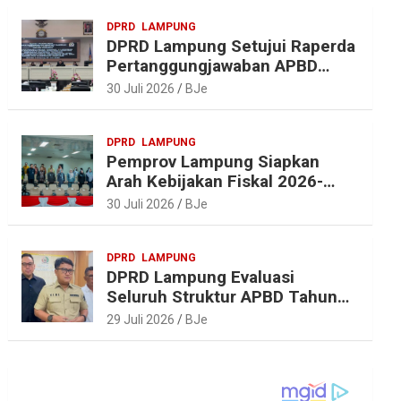
DPRD
LAMPUNG
DPRD Lampung Setujui Raperda
Pertanggungjawaban APBD
2025, Beri Sejumlah
30 Juli 2026
BJe
Rekomendasi Perbaikan
DPRD
LAMPUNG
Pemprov Lampung Siapkan
Arah Kebijakan Fiskal 2026-
2027 yang Realistis dan
30 Juli 2026
BJe
Berkelanjutan
DPRD
LAMPUNG
DPRD Lampung Evaluasi
Seluruh Struktur APBD Tahun
2027
29 Juli 2026
BJe