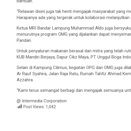
bantuan.
“Relawan disini juga tak henti mengajak masyarakat yang m
Harapanya ada yang tergerak untuk kolaborasi melanjutkan p
Ketua MRI Bandar Lampung Muhammad Aldo juga bersyukur 
menurutnya program OMG yang dijalankan dapat menyemang
Pandan.
Untuk penyaluran makanan berasal dari mitra yang telah ruti
KUB Mandiri Berjaya, Dapur Cikz Maya, PT. Unggul Boga In
Selain di Kampung Cilimus, kegiatan OPG dan OMG juga di
Ar Rauf Syahira, Jalan Raja Ratu, Rumah Tahfiz Ahmad Kemi
Azzahra.
“Kami terus semangat berbagi dan mengajak semuanya untuk i
@ Intermedia Corporation
Post Views:
1,042