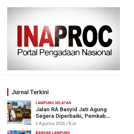
Jurnal Terkini
LAMPUNG SELATAN
Jalan RA Basyid Jati Agung
Segera Diperbaiki, Pemkab
Lampung Selatan Alokasikan
6 Agustus 2026
BJe
Rp1,13 Miliar
BANDAR LAMPUNG