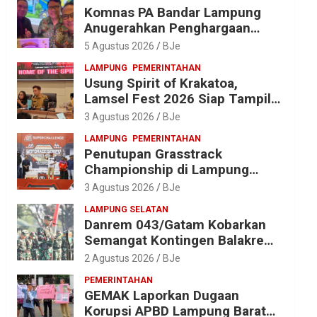
Komnas PA Bandar Lampung
Anugerahkan Penghargaan
kepada Kombes Pol. Alfret
5 Agustus 2026
BJe
Jacob Tilukay
LAMPUNG
PEMERINTAHAN
Usung Spirit of Krakatoa,
Lamsel Fest 2026 Siap Tampil
Lebih Spektakuler dengan
3 Agustus 2026
BJe
Empat Event Ikonik dan Deretan
LAMPUNG
PEMERINTAHAN
Artis Ibu Kota
Penutupan Grasstrack
Championship di Lampung
Barat Meriah, Dihadiri Ribuan
3 Agustus 2026
BJe
Penonton; Ini Kata Bupati
LAMPUNG SELATAN
Parosil
Danrem 043/Gatam Kobarkan
Semangat Kontingen Balakrem
dan Yonif 143/TWEJ di
2 Agustus 2026
BJe
Pembukaan Lomba Binsat HUT
PEMERINTAHAN
Ke-1 Kodam XXI/Radin Inten
GEMAK Laporkan Dugaan
Korupsi APBD Lampung Barat