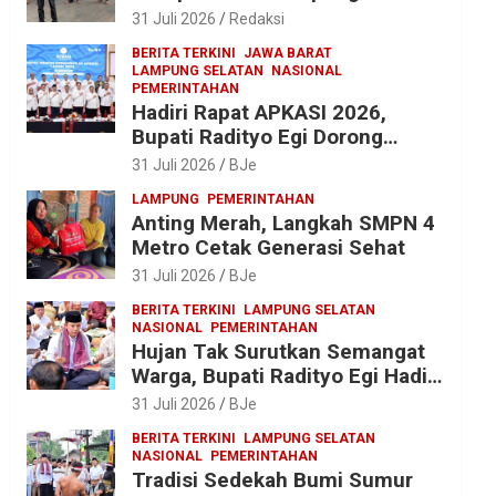
2025 ke Kejati Lampung, Soroti
31 Juli 2026
Redaksi
Proyek Jalan hingga Pengadaan
BERITA TERKINI
JAWA BARAT
Bibit Ikan
LAMPUNG SELATAN
NASIONAL
PEMERINTAHAN
Hadiri Rapat APKASI 2026,
Bupati Radityo Egi Dorong
Sinergi Pusat-Daerah untuk
31 Juli 2026
BJe
Percepat Pembangunan
LAMPUNG
PEMERINTAHAN
Kabupaten
Anting Merah, Langkah SMPN 4
Metro Cetak Generasi Sehat
31 Juli 2026
BJe
BERITA TERKINI
LAMPUNG SELATAN
NASIONAL
PEMERINTAHAN
Hujan Tak Surutkan Semangat
Warga, Bupati Radityo Egi Hadiri
Tradisi Sedekah Bumi 206
31 Juli 2026
BJe
Tahun di Sumur Kumbang
BERITA TERKINI
LAMPUNG SELATAN
NASIONAL
PEMERINTAHAN
Tradisi Sedekah Bumi Sumur