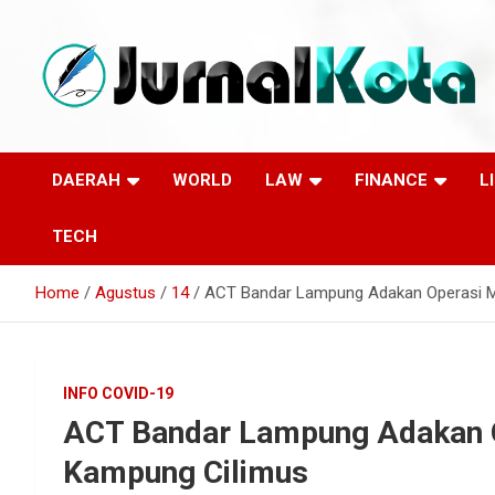
Skip
to
content
Sumber Berita Indonesia dan Internasional Terkini
JURNALKOTA.NET
DAERAH
WORLD
LAW
FINANCE
L
TECH
Home
Agustus
14
ACT Bandar Lampung Adakan Operasi M
INFO COVID-19
ACT Bandar Lampung Adakan O
Kampung Cilimus