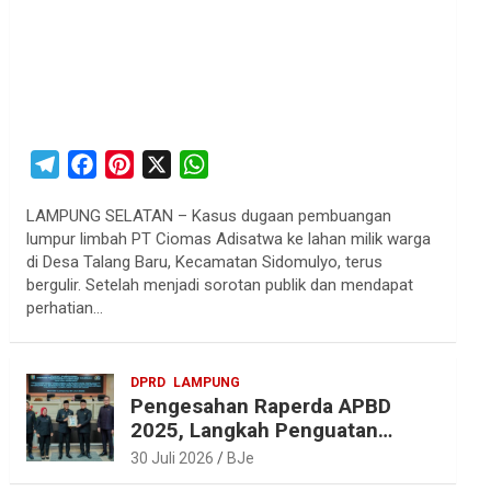
T
F
P
X
W
e
a
i
h
LAMPUNG SELATAN – Kasus dugaan pembuangan
l
c
n
a
lumpur limbah PT Ciomas Adisatwa ke lahan milik warga
e
e
t
t
di Desa Talang Baru, Kecamatan Sidomulyo, terus
g
b
e
s
bergulir. Setelah menjadi sorotan publik dan mendapat
r
o
r
A
perhatian…
a
o
e
p
m
k
s
p
DPRD
LAMPUNG
t
Pengesahan Raperda APBD
2025, Langkah Penguatan
Akuntabilitas dan
30 Juli 2026
BJe
Pembangunan Lampung