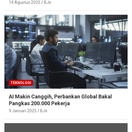
Mudah Diakses
14 Agustus 2025
BJe
TEKNOLOGI
AI Makin Canggih, Perbankan Global Bakal
Pangkas 200.000 Pekerja
9 Januari 2025
BJe