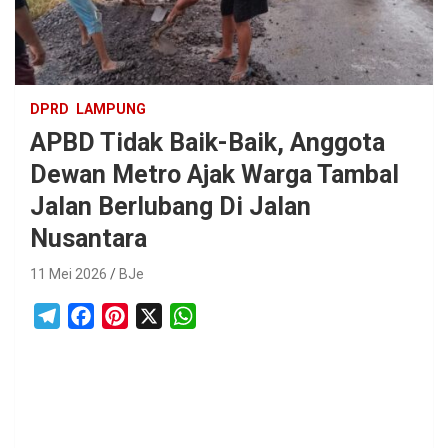
DPRD
LAMPUNG
APBD Tidak Baik-Baik, Anggota
Dewan Metro Ajak Warga Tambal
Jalan Berlubang Di Jalan
Nusantara
11 Mei 2026
BJe
T
F
P
X
W
e
a
i
h
l
c
n
a
e
e
t
t
g
b
e
s
r
o
r
A