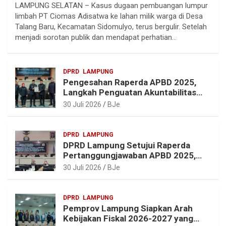
LAMPUNG SELATAN – Kasus dugaan pembuangan lumpur
l
c
n
a
limbah PT Ciomas Adisatwa ke lahan milik warga di Desa
e
e
t
t
Talang Baru, Kecamatan Sidomulyo, terus bergulir. Setelah
g
b
e
s
menjadi sorotan publik dan mendapat perhatian…
r
o
r
A
a
o
e
p
DPRD
LAMPUNG
m
k
s
p
Pengesahan Raperda APBD 2025,
t
Langkah Penguatan Akuntabilitas
dan Pembangunan Lampung
30 Juli 2026
BJe
DPRD
LAMPUNG
DPRD Lampung Setujui Raperda
Pertanggungjawaban APBD 2025,
Beri Sejumlah Rekomendasi
30 Juli 2026
BJe
Perbaikan
DPRD
LAMPUNG
Pemprov Lampung Siapkan Arah
Kebijakan Fiskal 2026-2027 yang