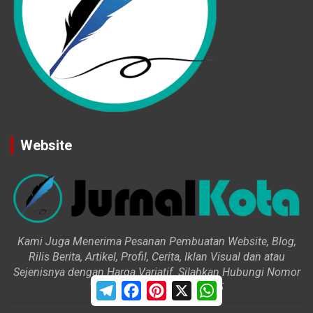
Website
Kami Juga Menerima Pesanan Pembuatan Website, Blog,
Rilis Berita, Artikel, Profil, Cerita, Iklan Visual dan atau
Sejenisnya dengan Harga Variatif. Silahkan Hubungi Nomor
T
F
P
X
W
WhatsApp 0896 1900 1005
e
a
i
h
l
c
n
a