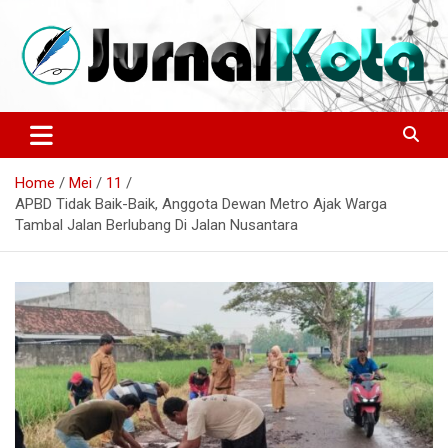
Skip
to
content
Sumber Berita Indonesia dan Internasional Terkini
JURNALKOTA.NET
Home
Mei
11
APBD Tidak Baik-Baik, Anggota Dewan Metro Ajak Warga
Tambal Jalan Berlubang Di Jalan Nusantara