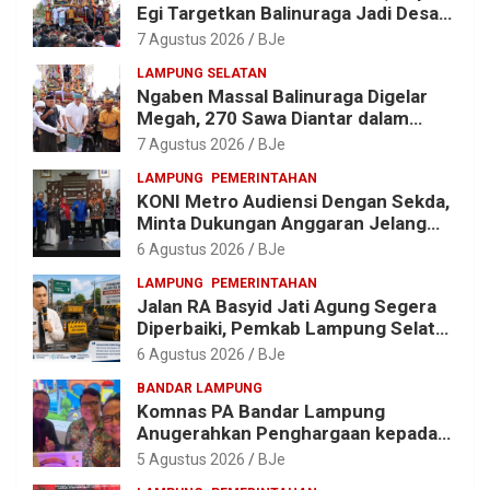
Egi Targetkan Balinuraga Jadi Desa
Wisata Budaya 2027
7 Agustus 2026
BJe
LAMPUNG SELATAN
Ngaben Massal Balinuraga Digelar
Megah, 270 Sawa Diantar dalam
Tradisi Suci yang Gerakkan Ekonomi
7 Agustus 2026
BJe
Warga
LAMPUNG
PEMERINTAHAN
KONI Metro Audiensi Dengan Sekda,
Minta Dukungan Anggaran Jelang
Porprov X Lampung
6 Agustus 2026
BJe
LAMPUNG
PEMERINTAHAN
Jalan RA Basyid Jati Agung Segera
Diperbaiki, Pemkab Lampung Selatan
Alokasikan Rp1,13 Miliar
6 Agustus 2026
BJe
BANDAR LAMPUNG
Komnas PA Bandar Lampung
Anugerahkan Penghargaan kepada
Kombes Pol. Alfret Jacob Tilukay
5 Agustus 2026
BJe