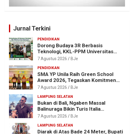
Jurnal Terkini
PENDIDIKAN
Dorong Budaya 3R Berbasis
Teknologi, KKL-PPM Universitas
Malahayati Kenalkan AI Barcode
7 Agustus 2026
BJe
untuk Edukasi Sampah
PENDIDIKAN
SMA YP Unila Raih Green School
Award 2026, Tegaskan Komitmen
Wujudkan Sekolah Ramah
7 Agustus 2026
BJe
Lingkungan
LAMPUNG SELATAN
Bukan di Bali, Ngaben Massal
Balinuraga Bikin Turis Italia
Terpukau, Puluhan Ribu Orang Ikut
7 Agustus 2026
BJe
Menyaksikan
LAMPUNG SELATAN
Diarak di Atas Bade 24 Meter, Bupati