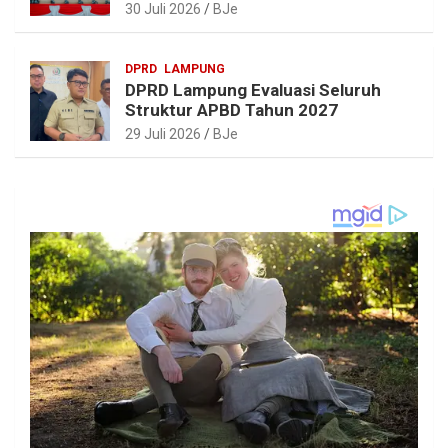
Realistis dan Berkelanjutan
30 Juli 2026
BJe
DPRD
LAMPUNG
DPRD Lampung Evaluasi Seluruh
Struktur APBD Tahun 2027
29 Juli 2026
BJe