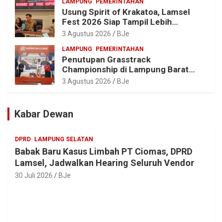
LAMPUNG
PEMERINTAHAN
Usung Spirit of Krakatoa, Lamsel
Fest 2026 Siap Tampil Lebih
Spektakuler dengan Empat Event
3 Agustus 2026
BJe
Ikonik dan Deretan Artis Ibu Kota
LAMPUNG
PEMERINTAHAN
Penutupan Grasstrack
Championship di Lampung Barat
Meriah, Dihadiri Ribuan Penonton; Ini
3 Agustus 2026
BJe
Kata Bupati Parosil
Kabar Dewan
DPRD
LAMPUNG SELATAN
Babak Baru Kasus Limbah PT Ciomas, DPRD
Lamsel, Jadwalkan Hearing Seluruh Vendor
30 Juli 2026
BJe