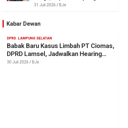
Tradisi Sedekah Bumi 206
31 Juli 2026
BJe
Tahun di Sumur Kumbang
Kabar Dewan
DPRD
LAMPUNG SELATAN
Babak Baru Kasus Limbah PT Ciomas,
DPRD Lamsel, Jadwalkan Hearing
Seluruh Vendor
30 Juli 2026
BJe