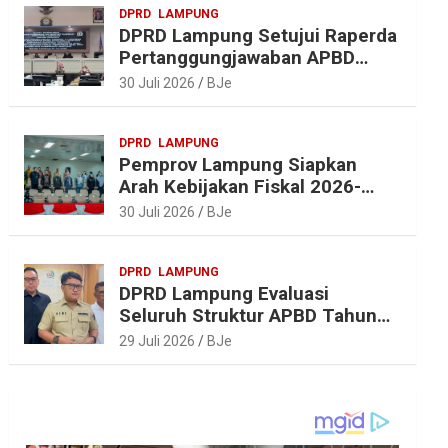
DPRD
LAMPUNG
DPRD Lampung Setujui Raperda
Pertanggungjawaban APBD
2025, Beri Sejumlah
30 Juli 2026
BJe
Rekomendasi Perbaikan
DPRD
LAMPUNG
Pemprov Lampung Siapkan
Arah Kebijakan Fiskal 2026-
2027 yang Realistis dan
30 Juli 2026
BJe
Berkelanjutan
DPRD
LAMPUNG
DPRD Lampung Evaluasi
Seluruh Struktur APBD Tahun
2027
29 Juli 2026
BJe