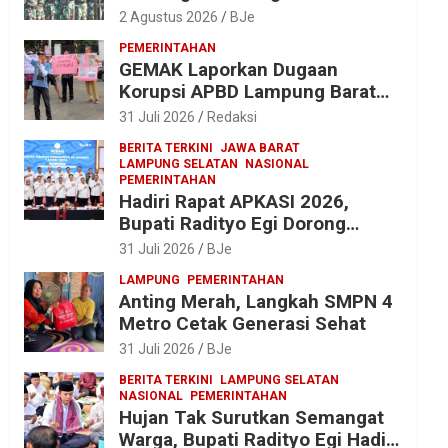
dan Yonif 143/TWEJ di
2 Agustus 2026
BJe
Pembukaan Lomba Binsat HUT
PEMERINTAHAN
Ke-1 Kodam XXI/Radin Inten
GEMAK Laporkan Dugaan
Korupsi APBD Lampung Barat
2025 ke Kejati Lampung, Soroti
31 Juli 2026
Redaksi
Proyek Jalan hingga Pengadaan
BERITA TERKINI
JAWA BARAT
Bibit Ikan
LAMPUNG SELATAN
NASIONAL
PEMERINTAHAN
Hadiri Rapat APKASI 2026,
Bupati Radityo Egi Dorong
Sinergi Pusat-Daerah untuk
31 Juli 2026
BJe
Percepat Pembangunan
LAMPUNG
PEMERINTAHAN
Kabupaten
Anting Merah, Langkah SMPN 4
Metro Cetak Generasi Sehat
31 Juli 2026
BJe
BERITA TERKINI
LAMPUNG SELATAN
NASIONAL
PEMERINTAHAN
Hujan Tak Surutkan Semangat
Warga, Bupati Radityo Egi Hadiri