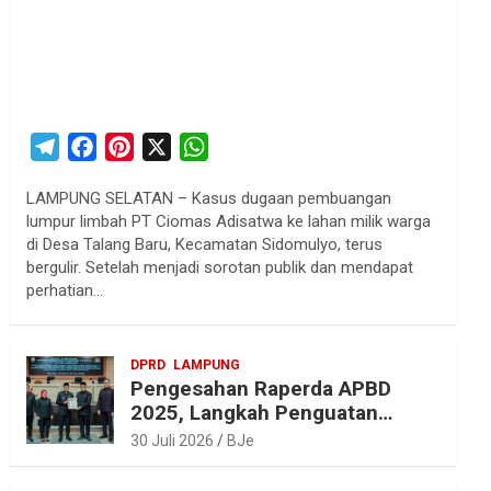
T
F
P
X
W
e
a
i
h
LAMPUNG SELATAN – Kasus dugaan pembuangan
l
c
n
a
lumpur limbah PT Ciomas Adisatwa ke lahan milik warga
e
e
t
t
di Desa Talang Baru, Kecamatan Sidomulyo, terus
g
b
e
s
bergulir. Setelah menjadi sorotan publik dan mendapat
r
o
r
A
perhatian…
a
o
e
p
m
k
s
p
DPRD
LAMPUNG
t
Pengesahan Raperda APBD
2025, Langkah Penguatan
Akuntabilitas dan
30 Juli 2026
BJe
Pembangunan Lampung