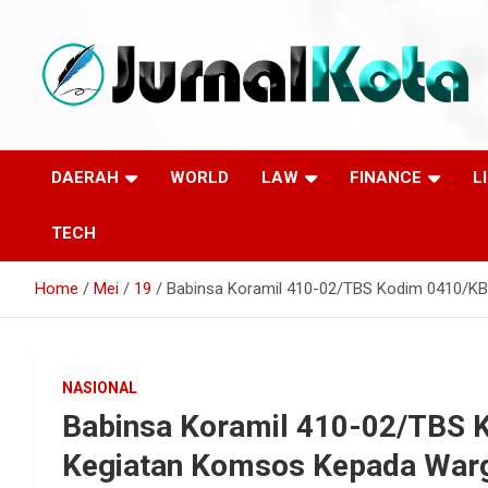
Skip
to
content
Sumber Berita Indonesia dan Internasional Terkini
JURNALKOTA.NET
DAERAH
WORLD
LAW
FINANCE
L
TECH
Home
Mei
19
Babinsa Koramil 410-02/TBS Kodim 0410/K
NASIONAL
Babinsa Koramil 410-02/TBS 
Kegiatan Komsos Kepada Warg