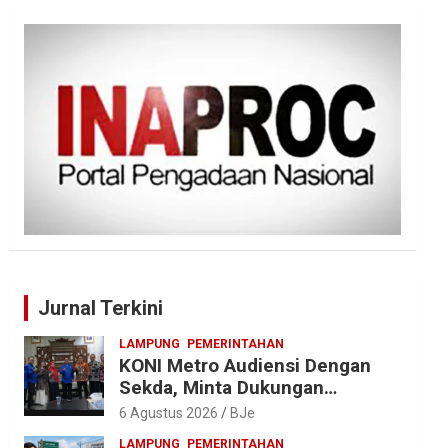
Jurnal Terkini
LAMPUNG
PEMERINTAHAN
KONI Metro Audiensi Dengan
Sekda, Minta Dukungan
Anggaran Jelang Porprov X
6 Agustus 2026
BJe
Lampung
LAMPUNG
PEMERINTAHAN