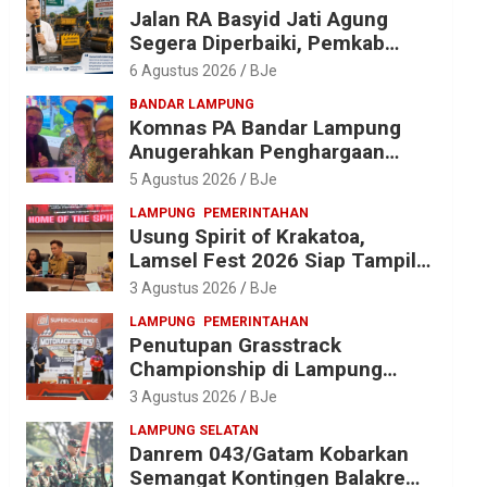
Jalan RA Basyid Jati Agung
Segera Diperbaiki, Pemkab
Lampung Selatan Alokasikan
6 Agustus 2026
BJe
Rp1,13 Miliar
BANDAR LAMPUNG
Komnas PA Bandar Lampung
Anugerahkan Penghargaan
kepada Kombes Pol. Alfret
5 Agustus 2026
BJe
Jacob Tilukay
LAMPUNG
PEMERINTAHAN
Usung Spirit of Krakatoa,
Lamsel Fest 2026 Siap Tampil
Lebih Spektakuler dengan
3 Agustus 2026
BJe
Empat Event Ikonik dan Deretan
LAMPUNG
PEMERINTAHAN
Artis Ibu Kota
Penutupan Grasstrack
Championship di Lampung
Barat Meriah, Dihadiri Ribuan
3 Agustus 2026
BJe
Penonton; Ini Kata Bupati
LAMPUNG SELATAN
Parosil
Danrem 043/Gatam Kobarkan
Semangat Kontingen Balakrem