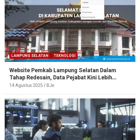
LAMPUNG SELATAN
TEKNOLOGI
Website Pemkab Lampung Selatan Dalam
Tahap Redesain, Data Pejabat Kini Lebih
Mudah Diakses
14 Agustus 2025
BJe