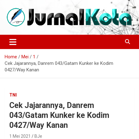
Skip
to
content
Sumber Berita Indonesia dan Internasional Terkini
JURNALKOTA.NET
Home
Mei
1
Cek Jajarannya, Danrem 043/Gatam Kunker ke Kodim
0427/Way Kanan
TNI
Cek Jajarannya, Danrem
043/Gatam Kunker ke Kodim
0427/Way Kanan
1 Mei 2021
BJe