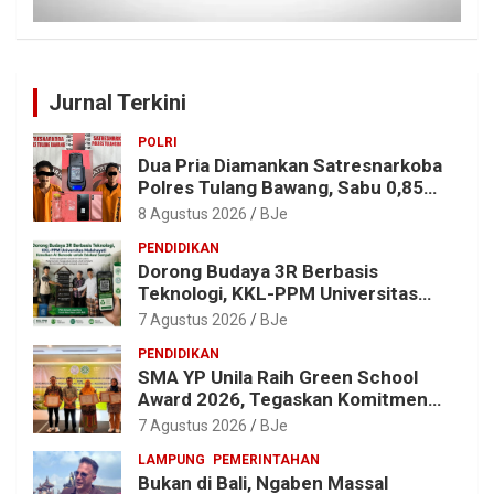
Jurnal Terkini
POLRI
Dua Pria Diamankan Satresnarkoba
Polres Tulang Bawang, Sabu 0,85
Gram dan Alat Hisap Disita
8 Agustus 2026
BJe
PENDIDIKAN
Dorong Budaya 3R Berbasis
Teknologi, KKL-PPM Universitas
Malahayati Kenalkan AI Barcode
7 Agustus 2026
BJe
untuk Edukasi Sampah
PENDIDIKAN
SMA YP Unila Raih Green School
Award 2026, Tegaskan Komitmen
Wujudkan Sekolah Ramah
7 Agustus 2026
BJe
Lingkungan
LAMPUNG
PEMERINTAHAN
Bukan di Bali, Ngaben Massal