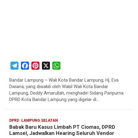
T
F
P
X
W
e
a
i
h
Bandar Lampung – Wali Kota Bandar Lampung, Hj. Eva
l
c
n
a
Dwiana, yang diwakili oleh Wakil Wali Kota Bandar
e
e
t
t
Lampung, Deddy Amarullah, menghadiri Sidang Paripurna
g
b
e
s
DPRD Kota Bandar Lampung yang digelar di…
r
o
r
A
a
o
e
p
DPRD
LAMPUNG SELATAN
m
k
s
p
Babak Baru Kasus Limbah PT Ciomas, DPRD
t
Lamsel, Jadwalkan Hearing Seluruh Vendor