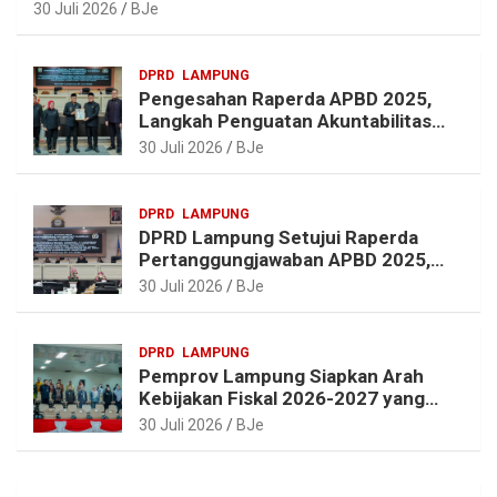
30 Juli 2026
BJe
DPRD
LAMPUNG
Pengesahan Raperda APBD 2025,
Langkah Penguatan Akuntabilitas
dan Pembangunan Lampung
30 Juli 2026
BJe
DPRD
LAMPUNG
DPRD Lampung Setujui Raperda
Pertanggungjawaban APBD 2025,
Beri Sejumlah Rekomendasi
30 Juli 2026
BJe
Perbaikan
DPRD
LAMPUNG
Pemprov Lampung Siapkan Arah
Kebijakan Fiskal 2026-2027 yang
Realistis dan Berkelanjutan
30 Juli 2026
BJe