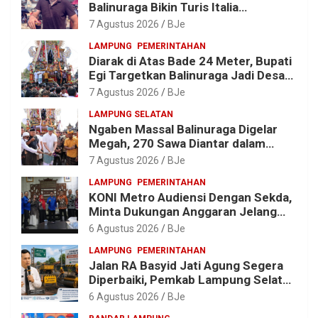
Balinuraga Bikin Turis Italia
Terpukau, Puluhan Ribu Orang Ikut
7 Agustus 2026
BJe
Menyaksikan
LAMPUNG
PEMERINTAHAN
Diarak di Atas Bade 24 Meter, Bupati
Egi Targetkan Balinuraga Jadi Desa
Wisata Budaya 2027
7 Agustus 2026
BJe
LAMPUNG SELATAN
Ngaben Massal Balinuraga Digelar
Megah, 270 Sawa Diantar dalam
Tradisi Suci yang Gerakkan Ekonomi
7 Agustus 2026
BJe
Warga
LAMPUNG
PEMERINTAHAN
KONI Metro Audiensi Dengan Sekda,
Minta Dukungan Anggaran Jelang
Porprov X Lampung
6 Agustus 2026
BJe
LAMPUNG
PEMERINTAHAN
Jalan RA Basyid Jati Agung Segera
Diperbaiki, Pemkab Lampung Selatan
Alokasikan Rp1,13 Miliar
6 Agustus 2026
BJe