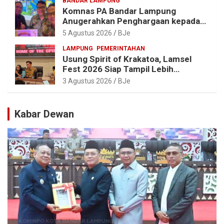
BANDAR LAMPUNG
Komnas PA Bandar Lampung
Anugerahkan Penghargaan kepada
Kombes Pol. Alfret Jacob Tilukay
5 Agustus 2026
BJe
LAMPUNG
PEMERINTAHAN
Usung Spirit of Krakatoa, Lamsel
Fest 2026 Siap Tampil Lebih
Spektakuler dengan Empat Event
3 Agustus 2026
BJe
Ikonik dan Deretan Artis Ibu Kota
Kabar Dewan