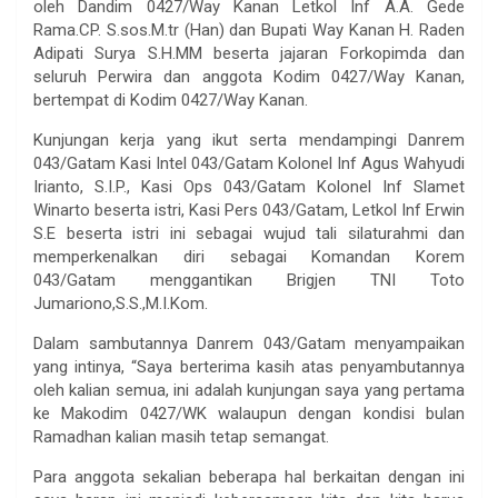
oleh Dandim 0427/Way Kanan Letkol Inf A.A. Gede
Rama.CP. S.sos.M.tr (Han) dan Bupati Way Kanan H. Raden
Adipati Surya S.H.MM beserta jajaran Forkopimda dan
seluruh Perwira dan anggota Kodim 0427/Way Kanan,
bertempat di Kodim 0427/Way Kanan.
Kunjungan kerja yang ikut serta mendampingi Danrem
043/Gatam Kasi Intel 043/Gatam Kolonel Inf Agus Wahyudi
Irianto, S.I.P., Kasi Ops 043/Gatam Kolonel Inf Slamet
Winarto beserta istri, Kasi Pers 043/Gatam, Letkol Inf Erwin
S.E beserta istri ini sebagai wujud tali silaturahmi dan
memperkenalkan diri sebagai Komandan Korem
043/Gatam menggantikan Brigjen TNI Toto
Jumariono,S.S.,M.I.Kom.
Dalam sambutannya Danrem 043/Gatam menyampaikan
yang intinya, “Saya berterima kasih atas penyambutannya
oleh kalian semua, ini adalah kunjungan saya yang pertama
ke Makodim 0427/WK walaupun dengan kondisi bulan
Ramadhan kalian masih tetap semangat.
Para anggota sekalian beberapa hal berkaitan dengan ini