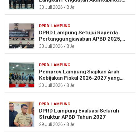
dan Pembangunan Lampung
30 Juli 2026
BJe
DPRD
LAMPUNG
DPRD Lampung Setujui Raperda
Pertanggungjawaban APBD 2025,
Beri Sejumlah Rekomendasi
30 Juli 2026
BJe
Perbaikan
DPRD
LAMPUNG
Pemprov Lampung Siapkan Arah
Kebijakan Fiskal 2026-2027 yang
Realistis dan Berkelanjutan
30 Juli 2026
BJe
DPRD
LAMPUNG
DPRD Lampung Evaluasi Seluruh
Struktur APBD Tahun 2027
29 Juli 2026
BJe