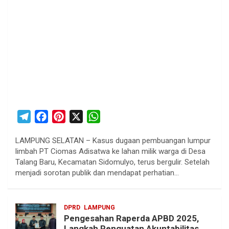
T
F
P
X
W
e
a
i
h
LAMPUNG SELATAN – Kasus dugaan pembuangan lumpur
l
c
n
a
limbah PT Ciomas Adisatwa ke lahan milik warga di Desa
e
e
t
t
Talang Baru, Kecamatan Sidomulyo, terus bergulir. Setelah
g
b
e
s
menjadi sorotan publik dan mendapat perhatian…
r
o
r
A
a
o
e
p
DPRD
LAMPUNG
m
k
s
p
Pengesahan Raperda APBD 2025,
t
Langkah Penguatan Akuntabilitas