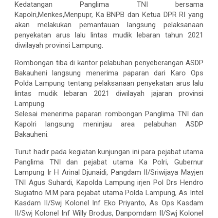
Kedatangan Panglima TNI bersama
Kapolri,Menkes,Menpupr, Ka BNPB dan Ketua DPR RI yang
akan melakukan pemantauan langsung pelaksanaan
penyekatan arus lalu lintas mudik lebaran tahun 2021
diwilayah provinsi Lampung.
Rombongan tiba di kantor pelabuhan penyeberangan ASDP
Bakauheni langsung menerima paparan dari Karo Ops
Polda Lampung tentang pelaksanaan penyekatan arus lalu
lintas mudik lebaran 2021 diwilayah jajaran provinsi
Lampung.
Selesai menerima paparan rombongan Panglima TNI dan
Kapolri langsung meninjau area pelabuhan ASDP
Bakauheni.
Turut hadir pada kegiatan kunjungan ini para pejabat utama
Panglima TNI dan pejabat utama Ka Polri, Gubernur
Lampung Ir H Arinal Djunaidi, Pangdam II/Sriwijaya Mayjen
TNI Agus Suhardi, Kapolda Lampung irjen Pol Drs Hendro
Sugiatno M.M para pejabat utama Polda Lampung, As Intel
Kasdam II/Swj Kolonel Inf Eko Priyanto, As Ops Kasdam
II/Swj Kolonel Inf Willy Brodus, Danpomdam II/Swj Kolonel