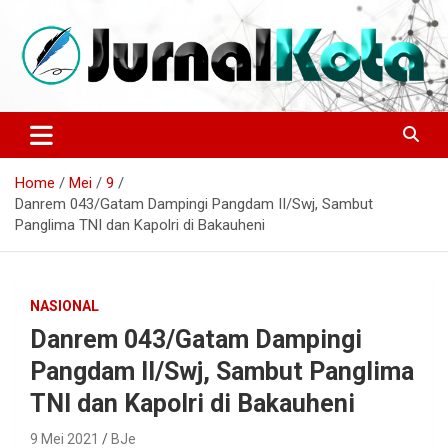
Skip
to
content
Sumber Berita Indonesia dan Internasional Terkini
JURNALKOTA.NET
Home
Mei
9
Danrem 043/Gatam Dampingi Pangdam II/Swj, Sambut
Panglima TNI dan Kapolri di Bakauheni
NASIONAL
Danrem 043/Gatam Dampingi
Pangdam II/Swj, Sambut Panglima
TNI dan Kapolri di Bakauheni
9 Mei 2021
BJe