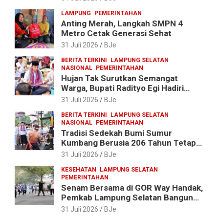
Pembangunan Kabupaten
LAMPUNG
PEMERINTAHAN
Anting Merah, Langkah SMPN 4
Metro Cetak Generasi Sehat
31 Juli 2026
BJe
BERITA TERKINI
LAMPUNG SELATAN
NASIONAL
PEMERINTAHAN
Hujan Tak Surutkan Semangat
Warga, Bupati Radityo Egi Hadiri
Tradisi Sedekah Bumi 206 Tahun di
31 Juli 2026
BJe
Sumur Kumbang
BERITA TERKINI
LAMPUNG SELATAN
NASIONAL
PEMERINTAHAN
Tradisi Sedekah Bumi Sumur
Kumbang Berusia 206 Tahun Tetap
Lestari, Bupati Egi Ajak Generasi
31 Juli 2026
BJe
Muda Jaga Warisan Leluhur
KESEHATAN
LAMPUNG SELATAN
PEMERINTAHAN
Senam Bersama di GOR Way Handak,
Pemkab Lampung Selatan Bangun
ASN Sehat, Solid dan Siap Berikan
31 Juli 2026
BJe
Pelayanan Terbaik