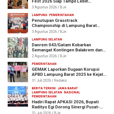
Fest 2026 Siap Tampil Lebih
Spektakuler dengan Empat Event
3 Agustus 2026
BJe
Ikonik dan Deretan Artis Ibu Kota
LAMPUNG
PEMERINTAHAN
Penutupan Grasstrack
Championship di Lampung Barat
Meriah, Dihadiri Ribuan Penonton; Ini
3 Agustus 2026
BJe
Kata Bupati Parosil
LAMPUNG SELATAN
Danrem 043/Gatam Kobarkan
Semangat Kontingen Balakrem dan
Yonif 143/TWEJ di Pembukaan
2 Agustus 2026
BJe
Lomba Binsat HUT Ke-1 Kodam
PEMERINTAHAN
XXI/Radin Inten
GEMAK Laporkan Dugaan Korupsi
APBD Lampung Barat 2025 ke Kejati
Lampung, Soroti Proyek Jalan
31 Juli 2026
Redaksi
hingga Pengadaan Bibit Ikan
BERITA TERKINI
JAWA BARAT
LAMPUNG SELATAN
NASIONAL
PEMERINTAHAN
Hadiri Rapat APKASI 2026, Bupati
Radityo Egi Dorong Sinergi Pusat-
Daerah untuk Percepat
31 Juli 2026
BJe