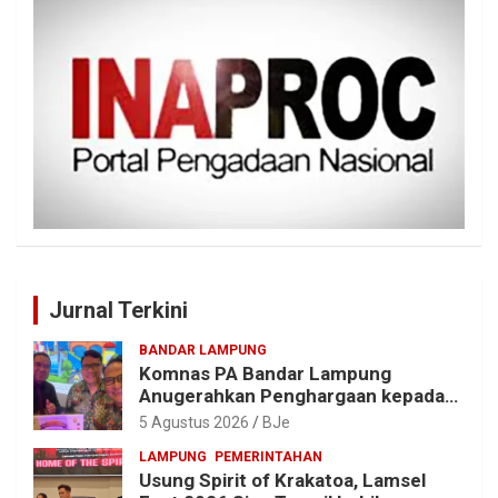
Jurnal Terkini
BANDAR LAMPUNG
Komnas PA Bandar Lampung
Anugerahkan Penghargaan kepada
Kombes Pol. Alfret Jacob Tilukay
5 Agustus 2026
BJe
LAMPUNG
PEMERINTAHAN
Usung Spirit of Krakatoa, Lamsel