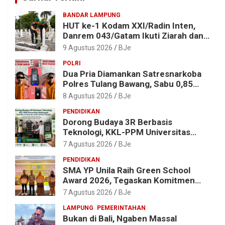
BANDAR LAMPUNG
HUT ke-1 Kodam XXI/Radin Inten,
Danrem 043/Gatam Ikuti Ziarah dan
Bakti Kesehatan
9 Agustus 2026
BJe
POLRI
Dua Pria Diamankan Satresnarkoba
Polres Tulang Bawang, Sabu 0,85
Gram dan Alat Hisap Disita
8 Agustus 2026
BJe
PENDIDIKAN
Dorong Budaya 3R Berbasis
Teknologi, KKL-PPM Universitas
Malahayati Kenalkan AI Barcode
7 Agustus 2026
BJe
untuk Edukasi Sampah
PENDIDIKAN
SMA YP Unila Raih Green School
Award 2026, Tegaskan Komitmen
Wujudkan Sekolah Ramah
7 Agustus 2026
BJe
Lingkungan
LAMPUNG
PEMERINTAHAN
Bukan di Bali, Ngaben Massal