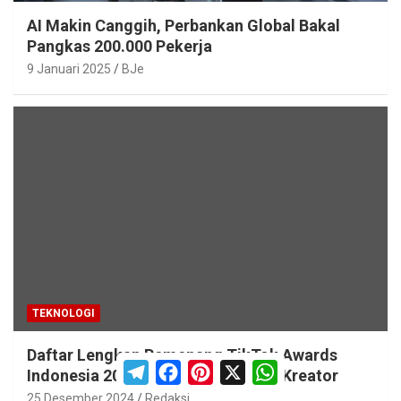
AI Makin Canggih, Perbankan Global Bakal
Pangkas 200.000 Pekerja
9 Januari 2025
BJe
TEKNOLOGI
Daftar Lengkap Pemenang TikTok Awards
T
F
P
X
W
Indonesia 2024 untuk Para Konten Kreator
e
a
i
h
l
c
n
a
25 Desember 2024
Redaksi