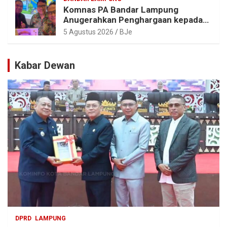
Komnas PA Bandar Lampung
Anugerahkan Penghargaan kepada
Kombes Pol. Alfret Jacob Tilukay
5 Agustus 2026
BJe
Kabar Dewan
DPRD
LAMPUNG