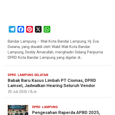
T
F
P
X
W
e
a
i
h
Bandar Lampung – Wali Kota Bandar Lampung, Hj. Eva
l
c
n
a
Dwiana, yang diwakili oleh Wakil Wali Kota Bandar
e
e
t
t
Lampung, Deddy Amarullah, menghadiri Sidang Paripurna
g
b
e
s
DPRD Kota Bandar Lampung yang digelar di…
r
o
r
A
a
o
e
p
DPRD
LAMPUNG SELATAN
m
k
s
p
Babak Baru Kasus Limbah PT Ciomas, DPRD
t
Lamsel, Jadwalkan Hearing Seluruh Vendor
30 Juli 2026
BJe
DPRD
LAMPUNG
Pengesahan Raperda APBD 2025,