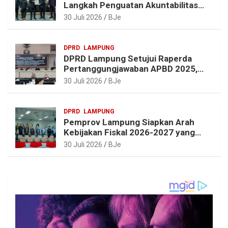
Langkah Penguatan Akuntabilitas
dan Pembangunan Lampung
30 Juli 2026
BJe
DPRD
LAMPUNG
DPRD Lampung Setujui Raperda
Pertanggungjawaban APBD 2025,
Beri Sejumlah Rekomendasi
30 Juli 2026
BJe
Perbaikan
DPRD
LAMPUNG
Pemprov Lampung Siapkan Arah
Kebijakan Fiskal 2026-2027 yang
Realistis dan Berkelanjutan
30 Juli 2026
BJe