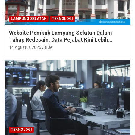
LAMPUNG SELATAN
TEKNOLOGI
Website Pemkab Lampung Selatan Dalam
Tahap Redesain, Data Pejabat Kini Lebih
Mudah Diakses
14 Agustus 2025
BJe
TEKNOLOGI