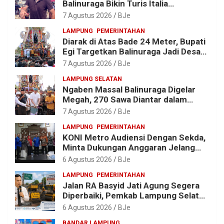
Balinuraga Bikin Turis Italia
Terpukau, Puluhan Ribu Orang Ikut
7 Agustus 2026
BJe
Menyaksikan
LAMPUNG
PEMERINTAHAN
Diarak di Atas Bade 24 Meter, Bupati
Egi Targetkan Balinuraga Jadi Desa
Wisata Budaya 2027
7 Agustus 2026
BJe
LAMPUNG SELATAN
Ngaben Massal Balinuraga Digelar
Megah, 270 Sawa Diantar dalam
Tradisi Suci yang Gerakkan Ekonomi
7 Agustus 2026
BJe
Warga
LAMPUNG
PEMERINTAHAN
KONI Metro Audiensi Dengan Sekda,
Minta Dukungan Anggaran Jelang
Porprov X Lampung
6 Agustus 2026
BJe
LAMPUNG
PEMERINTAHAN
Jalan RA Basyid Jati Agung Segera
Diperbaiki, Pemkab Lampung Selatan
Alokasikan Rp1,13 Miliar
6 Agustus 2026
BJe
BANDAR LAMPUNG