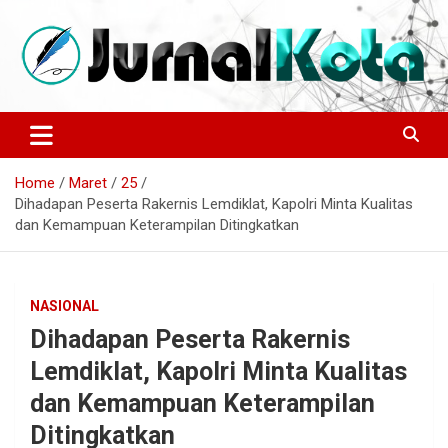
Skip
to
content
Sumber Berita Indonesia dan Internasional Terkini
JURNALKOTA.NET
Home
Maret
25
Dihadapan Peserta Rakernis Lemdiklat, Kapolri Minta Kualitas
dan Kemampuan Keterampilan Ditingkatkan
NASIONAL
Dihadapan Peserta Rakernis
Lemdiklat, Kapolri Minta Kualitas
dan Kemampuan Keterampilan
Ditingkatkan