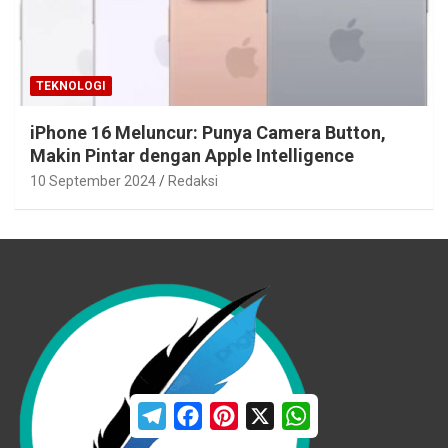
TEKNOLOGI
iPhone 16 Meluncur: Punya Camera Button,
Makin Pintar dengan Apple Intelligence
10 September 2024
Redaksi
T
F
P
X
W
e
a
i
h
l
c
n
a