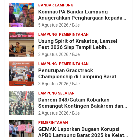
BANDAR LAMPUNG
Komnas PA Bandar Lampung
Anugerahkan Penghargaan kepada
Kombes Pol. Alfret Jacob Tilukay
5 Agustus 2026
BJe
LAMPUNG
PEMERINTAHAN
Usung Spirit of Krakatoa, Lamsel
Fest 2026 Siap Tampil Lebih
Spektakuler dengan Empat Event
3 Agustus 2026
BJe
Ikonik dan Deretan Artis Ibu Kota
LAMPUNG
PEMERINTAHAN
Penutupan Grasstrack
Championship di Lampung Barat
Meriah, Dihadiri Ribuan Penonton; Ini
3 Agustus 2026
BJe
Kata Bupati Parosil
LAMPUNG SELATAN
Danrem 043/Gatam Kobarkan
Semangat Kontingen Balakrem dan
Yonif 143/TWEJ di Pembukaan
2 Agustus 2026
BJe
Lomba Binsat HUT Ke-1 Kodam
PEMERINTAHAN
XXI/Radin Inten
GEMAK Laporkan Dugaan Korupsi
APBD Lampung Barat 2025 ke Kejati