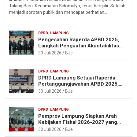
e
e
t
t
Talang Baru, Kecamatan Sidomulyo, terus bergulir. Setelah
g
b
e
s
menjadi sorotan publik dan mendapat perhatian…
r
o
r
A
a
o
e
p
DPRD
LAMPUNG
m
k
s
p
Pengesahan Raperda APBD 2025,
t
Langkah Penguatan Akuntabilitas
dan Pembangunan Lampung
30 Juli 2026
BJe
DPRD
LAMPUNG
DPRD Lampung Setujui Raperda
Pertanggungjawaban APBD 2025,
Beri Sejumlah Rekomendasi
30 Juli 2026
BJe
Perbaikan
DPRD
LAMPUNG
Pemprov Lampung Siapkan Arah
Kebijakan Fiskal 2026-2027 yang
Realistis dan Berkelanjutan
30 Juli 2026
BJe