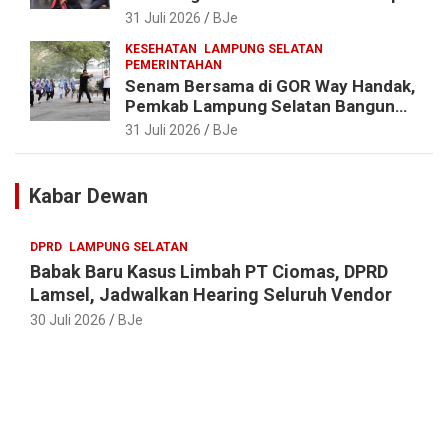
Lestari, Bupati Egi Ajak Generasi
31 Juli 2026
BJe
Muda Jaga Warisan Leluhur
KESEHATAN
LAMPUNG SELATAN
PEMERINTAHAN
Senam Bersama di GOR Way Handak,
Pemkab Lampung Selatan Bangun
ASN Sehat, Solid dan Siap Berikan
31 Juli 2026
BJe
Pelayanan Terbaik
Kabar Dewan
DPRD
LAMPUNG SELATAN
Babak Baru Kasus Limbah PT Ciomas, DPRD
Lamsel, Jadwalkan Hearing Seluruh Vendor
30 Juli 2026
BJe