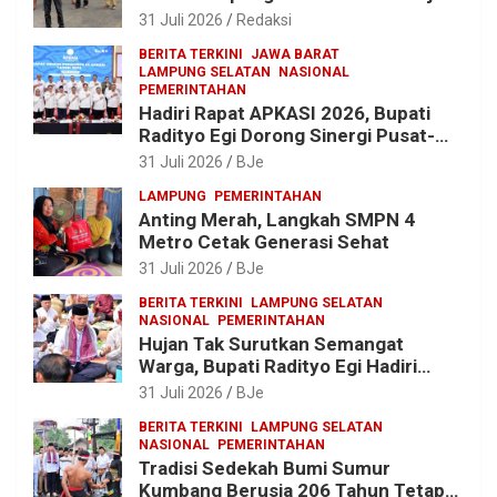
Lampung, Soroti Proyek Jalan
31 Juli 2026
Redaksi
hingga Pengadaan Bibit Ikan
BERITA TERKINI
JAWA BARAT
LAMPUNG SELATAN
NASIONAL
PEMERINTAHAN
Hadiri Rapat APKASI 2026, Bupati
Radityo Egi Dorong Sinergi Pusat-
Daerah untuk Percepat
31 Juli 2026
BJe
Pembangunan Kabupaten
LAMPUNG
PEMERINTAHAN
Anting Merah, Langkah SMPN 4
Metro Cetak Generasi Sehat
31 Juli 2026
BJe
BERITA TERKINI
LAMPUNG SELATAN
NASIONAL
PEMERINTAHAN
Hujan Tak Surutkan Semangat
Warga, Bupati Radityo Egi Hadiri
Tradisi Sedekah Bumi 206 Tahun di
31 Juli 2026
BJe
Sumur Kumbang
BERITA TERKINI
LAMPUNG SELATAN
NASIONAL
PEMERINTAHAN
Tradisi Sedekah Bumi Sumur
Kumbang Berusia 206 Tahun Tetap