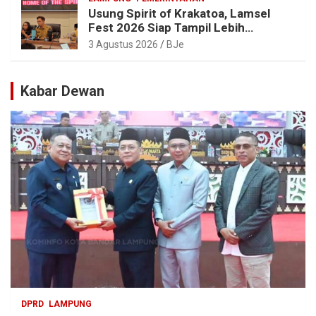
Usung Spirit of Krakatoa, Lamsel
Fest 2026 Siap Tampil Lebih
Spektakuler dengan Empat Event
3 Agustus 2026
BJe
Ikonik dan Deretan Artis Ibu Kota
Kabar Dewan
DPRD
LAMPUNG