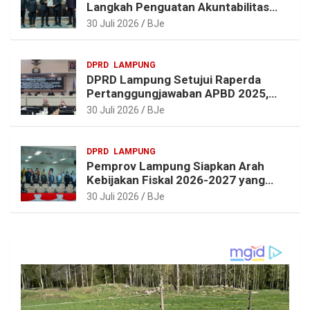
Langkah Penguatan Akuntabilitas
dan Pembangunan Lampung
30 Juli 2026
BJe
DPRD
LAMPUNG
DPRD Lampung Setujui Raperda
Pertanggungjawaban APBD 2025,
Beri Sejumlah Rekomendasi
30 Juli 2026
BJe
Perbaikan
DPRD
LAMPUNG
Pemprov Lampung Siapkan Arah
Kebijakan Fiskal 2026-2027 yang
Realistis dan Berkelanjutan
30 Juli 2026
BJe