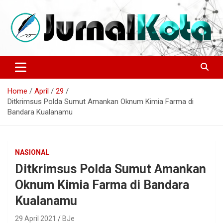
Skip
to
content
Sumber Berita Indonesia dan Internasional Terkini
JURNALKOTA.NET
Home
April
29
Ditkrimsus Polda Sumut Amankan Oknum Kimia Farma di
Bandara Kualanamu
NASIONAL
Ditkrimsus Polda Sumut Amankan
Oknum Kimia Farma di Bandara
Kualanamu
29 April 2021
BJe