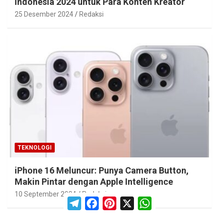
Indonesia 2024 untuk Para Konten Kreator
25 Desember 2024
Redaksi
TEKNOLOGI
iPhone 16 Meluncur: Punya Camera Button,
Makin Pintar dengan Apple Intelligence
10 September 2024
Redaksi
T
F
P
X
W
e
a
i
h
l
c
n
a