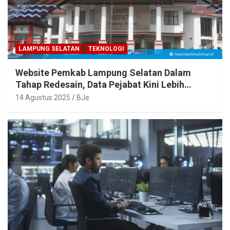
LAMPUNG SELATAN
TEKNOLOGI
Website Pemkab Lampung Selatan Dalam
Tahap Redesain, Data Pejabat Kini Lebih
Mudah Diakses
14 Agustus 2025
BJe