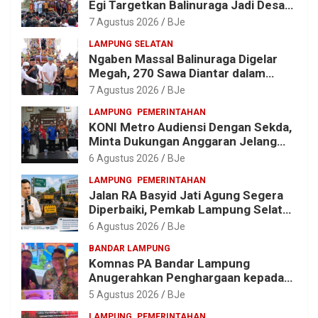
Egi Targetkan Balinuraga Jadi Desa
Wisata Budaya 2027
7 Agustus 2026
BJe
LAMPUNG SELATAN
Ngaben Massal Balinuraga Digelar
Megah, 270 Sawa Diantar dalam
Tradisi Suci yang Gerakkan Ekonomi
7 Agustus 2026
BJe
Warga
LAMPUNG
PEMERINTAHAN
KONI Metro Audiensi Dengan Sekda,
Minta Dukungan Anggaran Jelang
Porprov X Lampung
6 Agustus 2026
BJe
LAMPUNG
PEMERINTAHAN
Jalan RA Basyid Jati Agung Segera
Diperbaiki, Pemkab Lampung Selatan
Alokasikan Rp1,13 Miliar
6 Agustus 2026
BJe
BANDAR LAMPUNG
Komnas PA Bandar Lampung
Anugerahkan Penghargaan kepada
Kombes Pol. Alfret Jacob Tilukay
5 Agustus 2026
BJe
LAMPUNG
PEMERINTAHAN