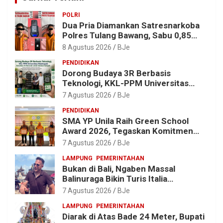
POLRI
Dua Pria Diamankan Satresnarkoba
Polres Tulang Bawang, Sabu 0,85
Gram dan Alat Hisap Disita
8 Agustus 2026
BJe
PENDIDIKAN
Dorong Budaya 3R Berbasis
Teknologi, KKL-PPM Universitas
Malahayati Kenalkan AI Barcode
7 Agustus 2026
BJe
untuk Edukasi Sampah
PENDIDIKAN
SMA YP Unila Raih Green School
Award 2026, Tegaskan Komitmen
Wujudkan Sekolah Ramah
7 Agustus 2026
BJe
Lingkungan
LAMPUNG
PEMERINTAHAN
Bukan di Bali, Ngaben Massal
Balinuraga Bikin Turis Italia
Terpukau, Puluhan Ribu Orang Ikut
7 Agustus 2026
BJe
Menyaksikan
LAMPUNG
PEMERINTAHAN
Diarak di Atas Bade 24 Meter, Bupati