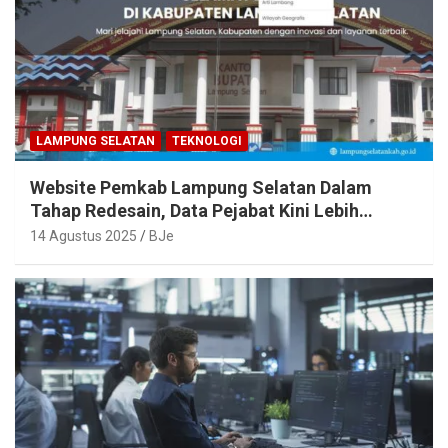
LAMPUNG SELATAN
TEKNOLOGI
Website Pemkab Lampung Selatan Dalam
Tahap Redesain, Data Pejabat Kini Lebih
Mudah Diakses
14 Agustus 2025
BJe