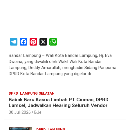
T
F
P
X
W
e
a
i
h
Bandar Lampung – Wali Kota Bandar Lampung, Hj. Eva
l
c
n
a
Dwiana, yang diwakili oleh Wakil Wali Kota Bandar
e
e
t
t
Lampung, Deddy Amarullah, menghadiri Sidang Paripurna
g
b
e
s
DPRD Kota Bandar Lampung yang digelar di…
r
o
r
A
a
o
e
p
DPRD
LAMPUNG SELATAN
m
k
s
p
Babak Baru Kasus Limbah PT Ciomas, DPRD
t
Lamsel, Jadwalkan Hearing Seluruh Vendor
30 Juli 2026
BJe
DPRD
LAMPUNG