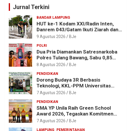
Jurnal Terkini
BANDAR LAMPUNG
HUT ke-1 Kodam XXI/Radin Inten,
Danrem 043/Gatam Ikuti Ziarah dan
Bakti Kesehatan
9 Agustus 2026
BJe
POLRI
Dua Pria Diamankan Satresnarkoba
Polres Tulang Bawang, Sabu 0,85
Gram dan Alat Hisap Disita
8 Agustus 2026
BJe
PENDIDIKAN
Dorong Budaya 3R Berbasis
Teknologi, KKL-PPM Universitas
Malahayati Kenalkan AI Barcode
7 Agustus 2026
BJe
untuk Edukasi Sampah
PENDIDIKAN
SMA YP Unila Raih Green School
Award 2026, Tegaskan Komitmen
Wujudkan Sekolah Ramah
7 Agustus 2026
BJe
Lingkungan
LAMPUNG
PEMERINTAHAN