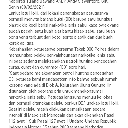
Kapolres Tulang Bawang AKBP Andy Siswantoro, SIK,
Senin (08/02/2021).
Lanjut Iptu Holili, dari lokasi penangkapan petugasnya
berhasil menyita barang bukti (BB) berupa satu bungkus
plastik klip kecil berisi narkotika jenis sabu, kaca pyrex yang
sudah pecah, satu buah alat bantu hisap sabu, satu buah
bong yang terbuat dari botol sprite plastik dan dua buah
korek api gas.
Keberhasilan petugasnya bersama Tekab 308 Polres dalam
mengungkap pelaku penyalahgunaan narkotika jenis sabu
ini saat sedang melaksanakan patroli hunting pencegahan
curas, curat dan curanmor (C3) sore hari.
“Saat sedang melaksanakan patroli hunting pencegahan
C3, petugas kami mendapatkan info bahwa sebuah rumah
kosong yang ada di Blok A, Kelurahan Ujung Gunung Ilir,
digunakan oleh seorang pria untuk mengkonsumsi
narkotika jenis sabu. Petugas langsung menuju ke lokasi
dan berhasil ditangkap pelaku berikut BB,” ungkap Iptu Holili.
Saat ini pelaku masih dilakukan pemeriksaan secara
intensif di Mapolsek Menggala dan akan dikenakan Pasal
112 ayat 1 Sub Pasal 127 ayat 1 Undang-Undang Republik
Indonesia Nomor 35 tahun 2009 tentang Narkotika.