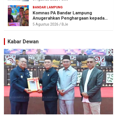
BANDAR LAMPUNG
Komnas PA Bandar Lampung
Anugerahkan Penghargaan kepada
Kombes Pol. Alfret Jacob Tilukay
5 Agustus 2026
BJe
Kabar Dewan