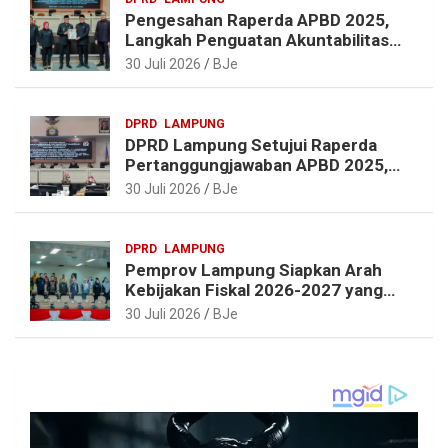
Pengesahan Raperda APBD 2025,
Langkah Penguatan Akuntabilitas
dan Pembangunan Lampung
30 Juli 2026
BJe
DPRD
LAMPUNG
DPRD Lampung Setujui Raperda
Pertanggungjawaban APBD 2025,
Beri Sejumlah Rekomendasi
30 Juli 2026
BJe
Perbaikan
DPRD
LAMPUNG
Pemprov Lampung Siapkan Arah
Kebijakan Fiskal 2026-2027 yang
Realistis dan Berkelanjutan
30 Juli 2026
BJe