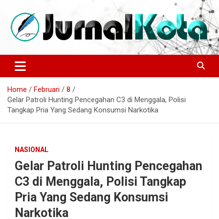
Skip
to
content
Sumber Berita Indonesia dan Internasional Terkini
JURNALKOTA.NET
Home
Februari
8
Gelar Patroli Hunting Pencegahan C3 di Menggala, Polisi
Tangkap Pria Yang Sedang Konsumsi Narkotika
NASIONAL
Gelar Patroli Hunting Pencegahan
C3 di Menggala, Polisi Tangkap
Pria Yang Sedang Konsumsi
Narkotika