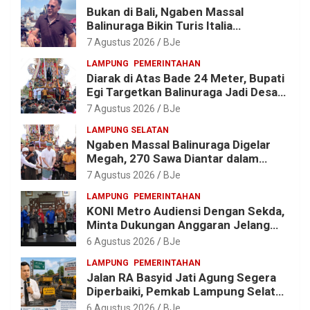
Bukan di Bali, Ngaben Massal
Balinuraga Bikin Turis Italia
Terpukau, Puluhan Ribu Orang Ikut
7 Agustus 2026
BJe
Menyaksikan
LAMPUNG
PEMERINTAHAN
Diarak di Atas Bade 24 Meter, Bupati
Egi Targetkan Balinuraga Jadi Desa
Wisata Budaya 2027
7 Agustus 2026
BJe
LAMPUNG SELATAN
Ngaben Massal Balinuraga Digelar
Megah, 270 Sawa Diantar dalam
Tradisi Suci yang Gerakkan Ekonomi
7 Agustus 2026
BJe
Warga
LAMPUNG
PEMERINTAHAN
KONI Metro Audiensi Dengan Sekda,
Minta Dukungan Anggaran Jelang
Porprov X Lampung
6 Agustus 2026
BJe
LAMPUNG
PEMERINTAHAN
Jalan RA Basyid Jati Agung Segera
Diperbaiki, Pemkab Lampung Selatan
Alokasikan Rp1,13 Miliar
6 Agustus 2026
BJe