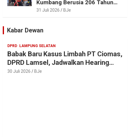
Kumbang Berusia 206 Tahun
Tetap Lestari, Bupati Egi Ajak
31 Juli 2026
BJe
Generasi Muda Jaga Warisan
Leluhur
Kabar Dewan
DPRD
LAMPUNG SELATAN
Babak Baru Kasus Limbah PT Ciomas,
DPRD Lamsel, Jadwalkan Hearing
Seluruh Vendor
30 Juli 2026
BJe