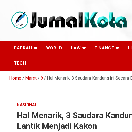
Skip
to
content
Sumber Berita Indonesia dan Internasional Terkini
JURNALKOTA.NET
DAERAH
WORLD
LAW
FINANCE
L
TECH
Home
Maret
9
Hal Menarik, 3 Saudara Kandung ini Secara 
NASIONAL
Hal Menarik, 3 Saudara Kandun
Lantik Menjadi Kakon