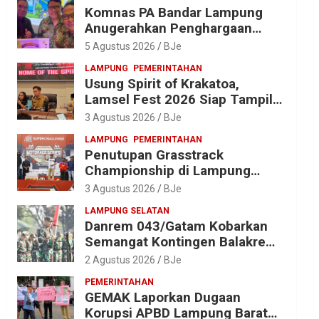
Komnas PA Bandar Lampung
Anugerahkan Penghargaan
kepada Kombes Pol. Alfret
5 Agustus 2026
BJe
Jacob Tilukay
LAMPUNG
PEMERINTAHAN
Usung Spirit of Krakatoa,
Lamsel Fest 2026 Siap Tampil
Lebih Spektakuler dengan
3 Agustus 2026
BJe
Empat Event Ikonik dan Deretan
LAMPUNG
PEMERINTAHAN
Artis Ibu Kota
Penutupan Grasstrack
Championship di Lampung
Barat Meriah, Dihadiri Ribuan
3 Agustus 2026
BJe
Penonton; Ini Kata Bupati
LAMPUNG SELATAN
Parosil
Danrem 043/Gatam Kobarkan
Semangat Kontingen Balakrem
dan Yonif 143/TWEJ di
2 Agustus 2026
BJe
Pembukaan Lomba Binsat HUT
PEMERINTAHAN
Ke-1 Kodam XXI/Radin Inten
GEMAK Laporkan Dugaan
Korupsi APBD Lampung Barat