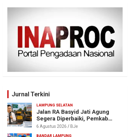
Jurnal Terkini
LAMPUNG SELATAN
Jalan RA Basyid Jati Agung
Segera Diperbaiki, Pemkab
Lampung Selatan Alokasikan
6 Agustus 2026
BJe
Rp1,13 Miliar
BANDAR LAMPUNG