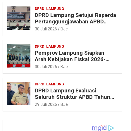
DPRD
LAMPUNG
DPRD Lampung Setujui Raperda
Pertanggungjawaban APBD
2025, Beri Sejumlah
30 Juli 2026
BJe
Rekomendasi Perbaikan
DPRD
LAMPUNG
Pemprov Lampung Siapkan
Arah Kebijakan Fiskal 2026-
2027 yang Realistis dan
30 Juli 2026
BJe
Berkelanjutan
DPRD
LAMPUNG
DPRD Lampung Evaluasi
Seluruh Struktur APBD Tahun
2027
29 Juli 2026
BJe