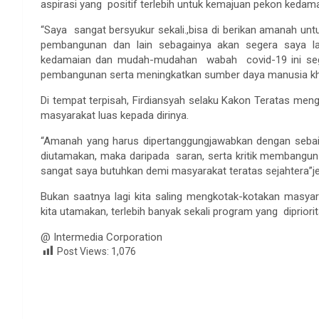
aspirasi yang positif terlebih untuk kemajuan pekon kedama
“Saya sangat bersyukur sekali.,bisa di berikan amanah u
pembangunan dan lain sebagainya akan segera saya l
kedamaian dan mudah-mudahan wabah covid-19 ini seg
pembangunan serta meningkatkan sumber daya manusia khus
Di tempat terpisah, Firdiansyah selaku Kakon Teratas men
masyarakat luas kepada dirinya.
“Amanah yang harus dipertanggungjawabkan dengan sebai
diutamakan, maka daripada saran, serta kritik membangun
sangat saya butuhkan demi masyarakat teratas sejahtera”je
Bukan saatnya lagi kita saling mengkotak-kotakan masyar
kita utamakan, terlebih banyak sekali program yang diprior
@ Intermedia Corporation
Post Views:
1,076