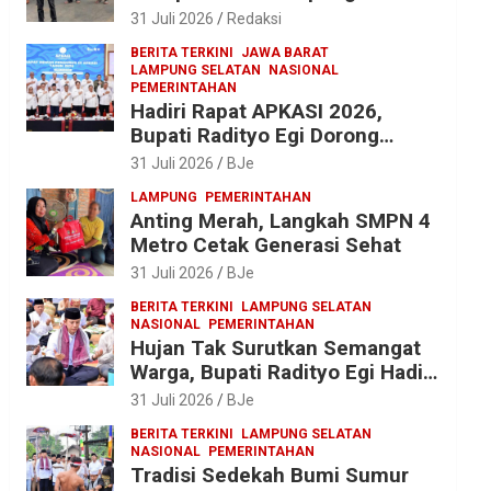
2025 ke Kejati Lampung, Soroti
31 Juli 2026
Redaksi
Proyek Jalan hingga Pengadaan
BERITA TERKINI
JAWA BARAT
Bibit Ikan
LAMPUNG SELATAN
NASIONAL
PEMERINTAHAN
Hadiri Rapat APKASI 2026,
Bupati Radityo Egi Dorong
Sinergi Pusat-Daerah untuk
31 Juli 2026
BJe
Percepat Pembangunan
LAMPUNG
PEMERINTAHAN
Kabupaten
Anting Merah, Langkah SMPN 4
Metro Cetak Generasi Sehat
31 Juli 2026
BJe
BERITA TERKINI
LAMPUNG SELATAN
NASIONAL
PEMERINTAHAN
Hujan Tak Surutkan Semangat
Warga, Bupati Radityo Egi Hadiri
Tradisi Sedekah Bumi 206
31 Juli 2026
BJe
Tahun di Sumur Kumbang
BERITA TERKINI
LAMPUNG SELATAN
NASIONAL
PEMERINTAHAN
Tradisi Sedekah Bumi Sumur