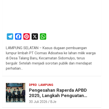
T
F
P
X
W
e
a
i
h
LAMPUNG SELATAN – Kasus dugaan pembuangan
l
c
n
a
lumpur limbah PT Ciomas Adisatwa ke lahan milik warga
e
e
t
t
di Desa Talang Baru, Kecamatan Sidomulyo, terus
g
b
e
s
bergulir. Setelah menjadi sorotan publik dan mendapat
r
o
r
A
perhatian…
a
o
e
p
m
k
s
p
DPRD
LAMPUNG
t
Pengesahan Raperda APBD
2025, Langkah Penguatan
Akuntabilitas dan
30 Juli 2026
BJe
Pembangunan Lampung