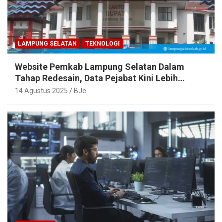
LAMPUNG SELATAN
TEKNOLOGI
Website Pemkab Lampung Selatan Dalam
Tahap Redesain, Data Pejabat Kini Lebih
Mudah Diakses
14 Agustus 2025
BJe