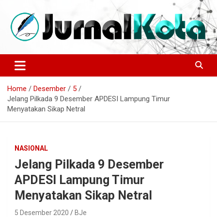
Skip
to
content
Sumber Berita Indonesia dan Internasional Terkini
JURNALKOTA.NET
Home
Desember
5
Jelang Pilkada 9 Desember APDESI Lampung Timur
Menyatakan Sikap Netral
NASIONAL
Jelang Pilkada 9 Desember
APDESI Lampung Timur
Menyatakan Sikap Netral
5 Desember 2020
BJe