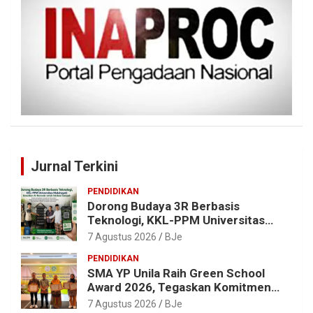
Jurnal Terkini
PENDIDIKAN
Dorong Budaya 3R Berbasis
Teknologi, KKL-PPM Universitas
Malahayati Kenalkan AI Barcode
7 Agustus 2026
BJe
untuk Edukasi Sampah
PENDIDIKAN
SMA YP Unila Raih Green School
Award 2026, Tegaskan Komitmen
Wujudkan Sekolah Ramah
7 Agustus 2026
BJe