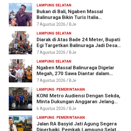
Lingkungan
LAMPUNG SELATAN
Bukan di Bali, Ngaben Massal
Balinuraga Bikin Turis Italia
Terpukau, Puluhan Ribu Orang Ikut
7 Agustus 2026
BJe
Menyaksikan
LAMPUNG SELATAN
Diarak di Atas Bade 24 Meter, Bupati
Egi Targetkan Balinuraga Jadi Desa
Wisata Budaya 2027
7 Agustus 2026
BJe
LAMPUNG SELATAN
Ngaben Massal Balinuraga Digelar
Megah, 270 Sawa Diantar dalam
Tradisi Suci yang Gerakkan Ekonomi
7 Agustus 2026
BJe
Warga
LAMPUNG
PEMERINTAHAN
KONI Metro Audiensi Dengan Sekda,
Minta Dukungan Anggaran Jelang
Porprov X Lampung
6 Agustus 2026
BJe
LAMPUNG
PEMERINTAHAN
Jalan RA Basyid Jati Agung Segera
Diperbaiki, Pemkab Lampung Selatan