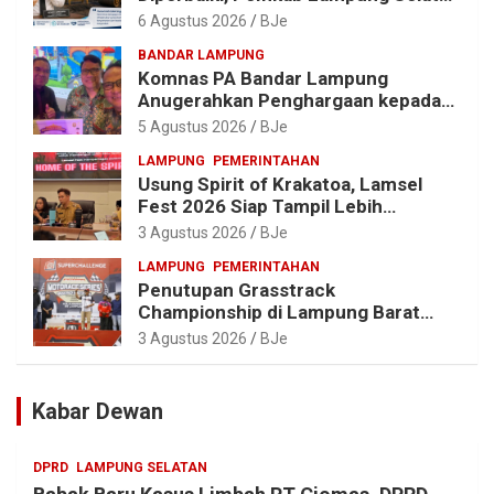
Alokasikan Rp1,13 Miliar
6 Agustus 2026
BJe
BANDAR LAMPUNG
Komnas PA Bandar Lampung
Anugerahkan Penghargaan kepada
Kombes Pol. Alfret Jacob Tilukay
5 Agustus 2026
BJe
LAMPUNG
PEMERINTAHAN
Usung Spirit of Krakatoa, Lamsel
Fest 2026 Siap Tampil Lebih
Spektakuler dengan Empat Event
3 Agustus 2026
BJe
Ikonik dan Deretan Artis Ibu Kota
LAMPUNG
PEMERINTAHAN
Penutupan Grasstrack
Championship di Lampung Barat
Meriah, Dihadiri Ribuan Penonton; Ini
3 Agustus 2026
BJe
Kata Bupati Parosil
Kabar Dewan
DPRD
LAMPUNG SELATAN