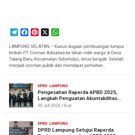
T
F
P
X
W
e
a
i
h
LAMPUNG SELATAN – Kasus dugaan pembuangan lumpur
l
c
n
a
limbah PT Ciomas Adisatwa ke lahan milik warga di Desa
e
e
t
t
Talang Baru, Kecamatan Sidomulyo, terus bergulir. Setelah
g
b
e
s
menjadi sorotan publik dan mendapat perhatian…
r
o
r
A
a
o
e
p
DPRD
LAMPUNG
m
k
s
p
Pengesahan Raperda APBD 2025,
t
Langkah Penguatan Akuntabilitas
dan Pembangunan Lampung
30 Juli 2026
BJe
DPRD
LAMPUNG
DPRD Lampung Setujui Raperda