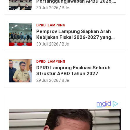
Pertanggungjawaban APBD 2025,
Beri Sejumlah Rekomendasi
30 Juli 2026
BJe
Perbaikan
DPRD
LAMPUNG
Pemprov Lampung Siapkan Arah
Kebijakan Fiskal 2026-2027 yang
Realistis dan Berkelanjutan
30 Juli 2026
BJe
DPRD
LAMPUNG
DPRD Lampung Evaluasi Seluruh
Struktur APBD Tahun 2027
29 Juli 2026
BJe