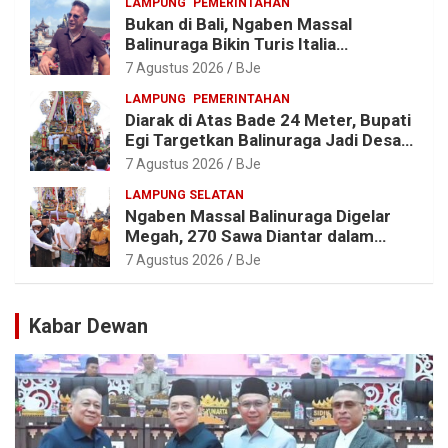
LAMPUNG
PEMERINTAHAN
Bukan di Bali, Ngaben Massal
Balinuraga Bikin Turis Italia
Terpukau, Puluhan Ribu Orang Ikut
7 Agustus 2026
BJe
Menyaksikan
LAMPUNG
PEMERINTAHAN
Diarak di Atas Bade 24 Meter, Bupati
Egi Targetkan Balinuraga Jadi Desa
Wisata Budaya 2027
7 Agustus 2026
BJe
LAMPUNG SELATAN
Ngaben Massal Balinuraga Digelar
Megah, 270 Sawa Diantar dalam
Tradisi Suci yang Gerakkan Ekonomi
7 Agustus 2026
BJe
Warga
Kabar Dewan