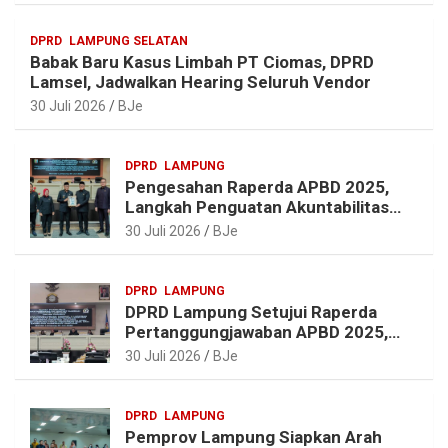
a
o
e
p
DPRD
LAMPUNG SELATAN
m
k
s
p
Babak Baru Kasus Limbah PT Ciomas, DPRD
t
Lamsel, Jadwalkan Hearing Seluruh Vendor
30 Juli 2026
BJe
DPRD
LAMPUNG
Pengesahan Raperda APBD 2025,
Langkah Penguatan Akuntabilitas
dan Pembangunan Lampung
30 Juli 2026
BJe
DPRD
LAMPUNG
DPRD Lampung Setujui Raperda
Pertanggungjawaban APBD 2025,
Beri Sejumlah Rekomendasi
30 Juli 2026
BJe
Perbaikan
DPRD
LAMPUNG
Pemprov Lampung Siapkan Arah