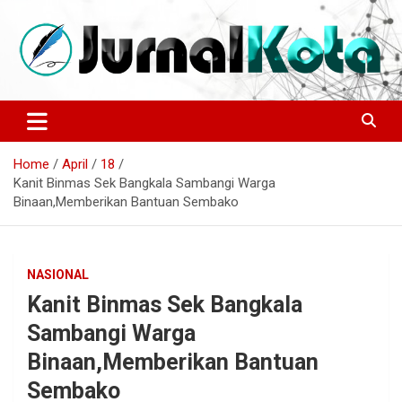
Skip
to
content
Sumber Berita Indonesia dan Internasional Terkini
JURNALKOTA.NET
Home
April
18
Kanit Binmas Sek Bangkala Sambangi Warga
Binaan,Memberikan Bantuan Sembako
NASIONAL
Kanit Binmas Sek Bangkala
Sambangi Warga
Binaan,Memberikan Bantuan
Sembako