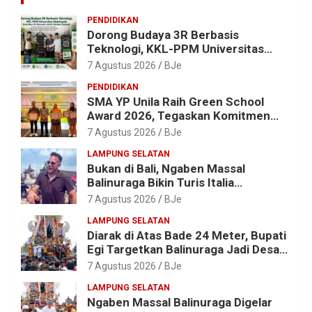
PENDIDIKAN
Dorong Budaya 3R Berbasis
Teknologi, KKL-PPM Universitas
Malahayati Kenalkan AI Barcode
7 Agustus 2026
BJe
untuk Edukasi Sampah
PENDIDIKAN
SMA YP Unila Raih Green School
Award 2026, Tegaskan Komitmen
Wujudkan Sekolah Ramah
7 Agustus 2026
BJe
Lingkungan
LAMPUNG SELATAN
Bukan di Bali, Ngaben Massal
Balinuraga Bikin Turis Italia
Terpukau, Puluhan Ribu Orang Ikut
7 Agustus 2026
BJe
Menyaksikan
LAMPUNG SELATAN
Diarak di Atas Bade 24 Meter, Bupati
Egi Targetkan Balinuraga Jadi Desa
Wisata Budaya 2027
7 Agustus 2026
BJe
LAMPUNG SELATAN
Ngaben Massal Balinuraga Digelar