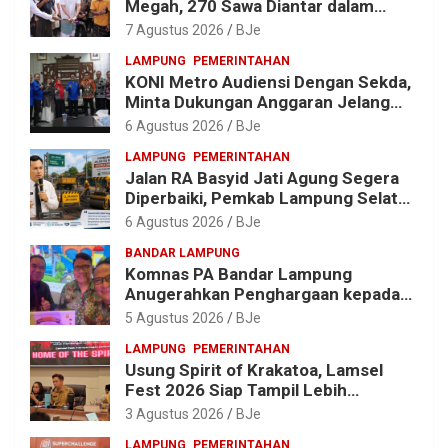
Megah, 270 Sawa Diantar dalam
Tradisi Suci yang Gerakkan Ekonomi
7 Agustus 2026
BJe
Warga
LAMPUNG
PEMERINTAHAN
KONI Metro Audiensi Dengan Sekda,
Minta Dukungan Anggaran Jelang
Porprov X Lampung
6 Agustus 2026
BJe
LAMPUNG
PEMERINTAHAN
Jalan RA Basyid Jati Agung Segera
Diperbaiki, Pemkab Lampung Selatan
Alokasikan Rp1,13 Miliar
6 Agustus 2026
BJe
BANDAR LAMPUNG
Komnas PA Bandar Lampung
Anugerahkan Penghargaan kepada
Kombes Pol. Alfret Jacob Tilukay
5 Agustus 2026
BJe
LAMPUNG
PEMERINTAHAN
Usung Spirit of Krakatoa, Lamsel
Fest 2026 Siap Tampil Lebih
Spektakuler dengan Empat Event
3 Agustus 2026
BJe
Ikonik dan Deretan Artis Ibu Kota
LAMPUNG
PEMERINTAHAN