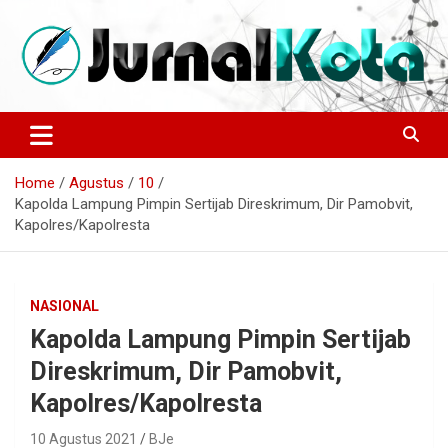
Skip
to
content
Sumber Berita Indonesia dan Internasional Terkini
JURNALKOTA.NET
Home
Agustus
10
Kapolda Lampung Pimpin Sertijab Direskrimum, Dir Pamobvit,
Kapolres/Kapolresta
NASIONAL
Kapolda Lampung Pimpin Sertijab
Direskrimum, Dir Pamobvit,
Kapolres/Kapolresta
10 Agustus 2021
BJe