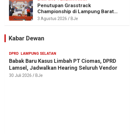
Penutupan Grasstrack
Championship di Lampung Barat
Meriah, Dihadiri Ribuan Penonton; Ini
3 Agustus 2026
BJe
Kata Bupati Parosil
Kabar Dewan
DPRD
LAMPUNG SELATAN
Babak Baru Kasus Limbah PT Ciomas, DPRD
Lamsel, Jadwalkan Hearing Seluruh Vendor
30 Juli 2026
BJe