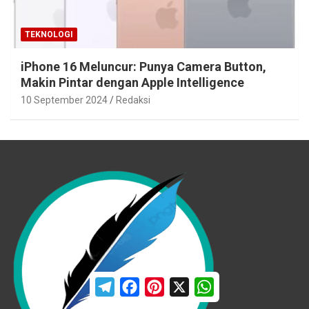
TEKNOLOGI
iPhone 16 Meluncur: Punya Camera Button,
Makin Pintar dengan Apple Intelligence
10 September 2024
Redaksi
T
F
P
X
W
e
a
i
h
l
c
n
a