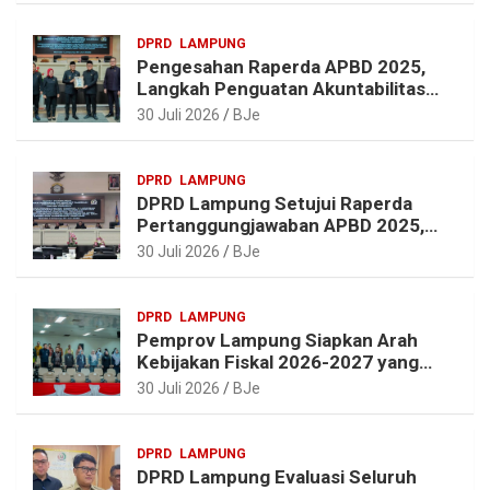
a
o
e
p
DPRD
LAMPUNG
m
k
s
p
Pengesahan Raperda APBD 2025,
t
Langkah Penguatan Akuntabilitas
dan Pembangunan Lampung
30 Juli 2026
BJe
DPRD
LAMPUNG
DPRD Lampung Setujui Raperda
Pertanggungjawaban APBD 2025,
Beri Sejumlah Rekomendasi
30 Juli 2026
BJe
Perbaikan
DPRD
LAMPUNG
Pemprov Lampung Siapkan Arah
Kebijakan Fiskal 2026-2027 yang
Realistis dan Berkelanjutan
30 Juli 2026
BJe
DPRD
LAMPUNG
DPRD Lampung Evaluasi Seluruh