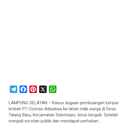
T
F
P
X
W
e
a
i
h
LAMPUNG SELATAN – Kasus dugaan pembuangan lumpur
l
c
n
a
limbah PT Ciomas Adisatwa ke lahan milik warga di Desa
e
e
t
t
Talang Baru, Kecamatan Sidomulyo, terus bergulir. Setelah
g
b
e
s
menjadi sorotan publik dan mendapat perhatian…
r
o
r
A