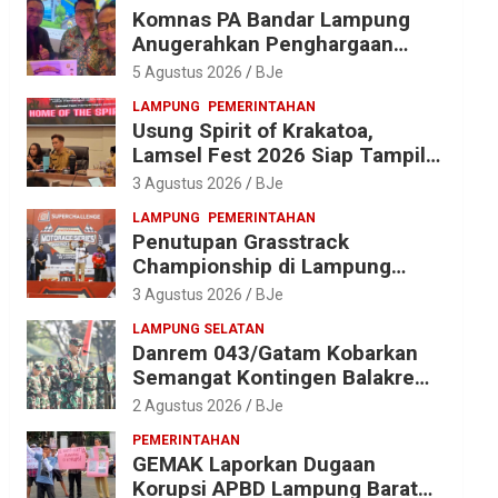
Komnas PA Bandar Lampung
Anugerahkan Penghargaan
kepada Kombes Pol. Alfret
5 Agustus 2026
BJe
Jacob Tilukay
LAMPUNG
PEMERINTAHAN
Usung Spirit of Krakatoa,
Lamsel Fest 2026 Siap Tampil
Lebih Spektakuler dengan
3 Agustus 2026
BJe
Empat Event Ikonik dan Deretan
LAMPUNG
PEMERINTAHAN
Artis Ibu Kota
Penutupan Grasstrack
Championship di Lampung
Barat Meriah, Dihadiri Ribuan
3 Agustus 2026
BJe
Penonton; Ini Kata Bupati
LAMPUNG SELATAN
Parosil
Danrem 043/Gatam Kobarkan
Semangat Kontingen Balakrem
dan Yonif 143/TWEJ di
2 Agustus 2026
BJe
Pembukaan Lomba Binsat HUT
PEMERINTAHAN
Ke-1 Kodam XXI/Radin Inten
GEMAK Laporkan Dugaan
Korupsi APBD Lampung Barat