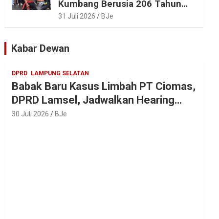
Kumbang Berusia 206 Tahun
Tetap Lestari, Bupati Egi Ajak
31 Juli 2026
BJe
Generasi Muda Jaga Warisan
Leluhur
Kabar Dewan
DPRD
LAMPUNG SELATAN
Babak Baru Kasus Limbah PT Ciomas,
DPRD Lamsel, Jadwalkan Hearing
Seluruh Vendor
30 Juli 2026
BJe