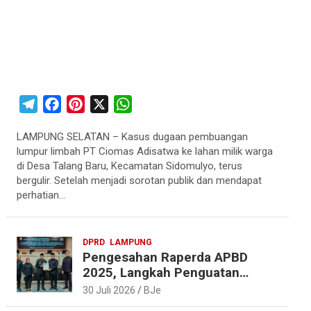
T
F
P
X
W
e
a
i
h
LAMPUNG SELATAN – Kasus dugaan pembuangan
l
c
n
a
lumpur limbah PT Ciomas Adisatwa ke lahan milik warga
e
e
t
t
di Desa Talang Baru, Kecamatan Sidomulyo, terus
g
b
e
s
bergulir. Setelah menjadi sorotan publik dan mendapat
r
o
r
A
perhatian…
a
o
e
p
m
k
s
p
DPRD
LAMPUNG
t
Pengesahan Raperda APBD
2025, Langkah Penguatan
Akuntabilitas dan
30 Juli 2026
BJe
Pembangunan Lampung