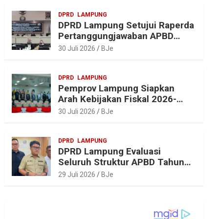
DPRD
LAMPUNG
DPRD Lampung Setujui Raperda
Pertanggungjawaban APBD
2025, Beri Sejumlah
30 Juli 2026
BJe
Rekomendasi Perbaikan
DPRD
LAMPUNG
Pemprov Lampung Siapkan
Arah Kebijakan Fiskal 2026-
2027 yang Realistis dan
30 Juli 2026
BJe
Berkelanjutan
DPRD
LAMPUNG
DPRD Lampung Evaluasi
Seluruh Struktur APBD Tahun
2027
29 Juli 2026
BJe