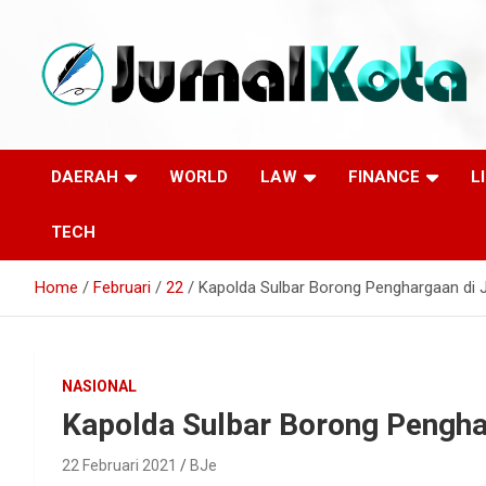
Skip
to
content
Sumber Berita Indonesia dan Internasional Terkini
JURNALKOTA.NET
DAERAH
WORLD
LAW
FINANCE
L
TECH
Home
Februari
22
Kapolda Sulbar Borong Penghargaan di 
NASIONAL
Kapolda Sulbar Borong Pengha
22 Februari 2021
BJe