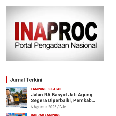
Jurnal Terkini
LAMPUNG SELATAN
Jalan RA Basyid Jati Agung
Segera Diperbaiki, Pemkab
Lampung Selatan Alokasikan
6 Agustus 2026
BJe
Rp1,13 Miliar
BANDAR LAMPUNG