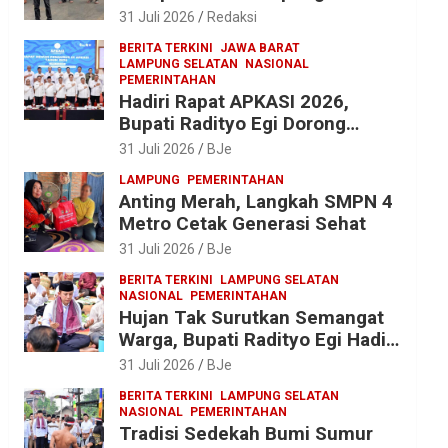
2025 ke Kejati Lampung, Soroti
31 Juli 2026
Redaksi
Proyek Jalan hingga Pengadaan
BERITA TERKINI
JAWA BARAT
Bibit Ikan
LAMPUNG SELATAN
NASIONAL
PEMERINTAHAN
Hadiri Rapat APKASI 2026,
Bupati Radityo Egi Dorong
Sinergi Pusat-Daerah untuk
31 Juli 2026
BJe
Percepat Pembangunan
LAMPUNG
PEMERINTAHAN
Kabupaten
Anting Merah, Langkah SMPN 4
Metro Cetak Generasi Sehat
31 Juli 2026
BJe
BERITA TERKINI
LAMPUNG SELATAN
NASIONAL
PEMERINTAHAN
Hujan Tak Surutkan Semangat
Warga, Bupati Radityo Egi Hadiri
Tradisi Sedekah Bumi 206
31 Juli 2026
BJe
Tahun di Sumur Kumbang
BERITA TERKINI
LAMPUNG SELATAN
NASIONAL
PEMERINTAHAN
Tradisi Sedekah Bumi Sumur