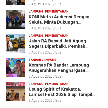
Diantar dalam Tradisi Suci yang
7 Agustus 2026
BJe
Gerakkan Ekonomi Warga
LAMPUNG
PEMERINTAHAN
KONI Metro Audiensi Dengan
Sekda, Minta Dukungan
Anggaran Jelang Porprov X
6 Agustus 2026
BJe
Lampung
LAMPUNG
PEMERINTAHAN
Jalan RA Basyid Jati Agung
Segera Diperbaiki, Pemkab
Lampung Selatan Alokasikan
6 Agustus 2026
BJe
Rp1,13 Miliar
BANDAR LAMPUNG
Komnas PA Bandar Lampung
Anugerahkan Penghargaan
kepada Kombes Pol. Alfret
5 Agustus 2026
BJe
Jacob Tilukay
LAMPUNG
PEMERINTAHAN
Usung Spirit of Krakatoa,
Lamsel Fest 2026 Siap Tampil
Lebih Spektakuler dengan
3 Agustus 2026
BJe
Empat Event Ikonik dan Deretan