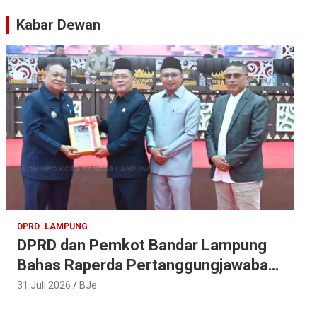
Artis Ibu Kota
Kabar Dewan
DPRD
LAMPUNG
DPRD dan Pemkot Bandar Lampung
Bahas Raperda Pertanggungjawaban
APBD 2025
31 Juli 2026
BJe