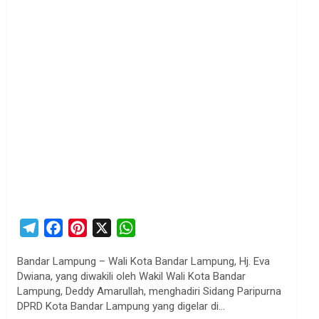
T
F
P
X
W
e
a
i
h
Bandar Lampung – Wali Kota Bandar Lampung, Hj. Eva
l
c
n
a
Dwiana, yang diwakili oleh Wakil Wali Kota Bandar
e
e
t
t
Lampung, Deddy Amarullah, menghadiri Sidang Paripurna
g
b
e
s
DPRD Kota Bandar Lampung yang digelar di…