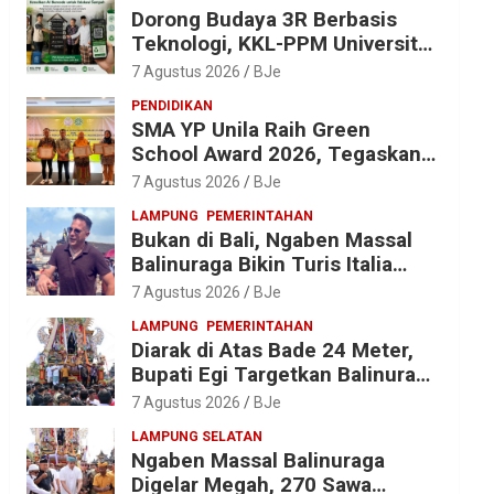
Dorong Budaya 3R Berbasis
Teknologi, KKL-PPM Universitas
Malahayati Kenalkan AI Barcode
7 Agustus 2026
BJe
untuk Edukasi Sampah
PENDIDIKAN
SMA YP Unila Raih Green
School Award 2026, Tegaskan
Komitmen Wujudkan Sekolah
7 Agustus 2026
BJe
Ramah Lingkungan
LAMPUNG
PEMERINTAHAN
Bukan di Bali, Ngaben Massal
Balinuraga Bikin Turis Italia
Terpukau, Puluhan Ribu Orang
7 Agustus 2026
BJe
Ikut Menyaksikan
LAMPUNG
PEMERINTAHAN
Diarak di Atas Bade 24 Meter,
Bupati Egi Targetkan Balinuraga
Jadi Desa Wisata Budaya 2027
7 Agustus 2026
BJe
LAMPUNG SELATAN
Ngaben Massal Balinuraga
Digelar Megah, 270 Sawa