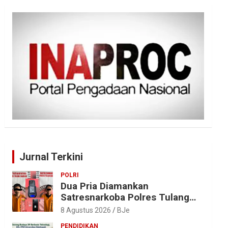
Jurnal Terkini
POLRI
Dua Pria Diamankan
Satresnarkoba Polres Tulang
Bawang, Sabu 0,85 Gram dan
8 Agustus 2026
BJe
Alat Hisap Disita
PENDIDIKAN