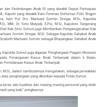
 dan Perlindungan Anak RI yang diwakili Deputi Partisipasi
, Kapolri yang diwakili Karo Penmas Divhumas Polri, Brigjen
, Irjen Pol. Drs. Martuani Sormin Siregar, M.Si., Kapolda
Si., MM., Dr. Seto Mulyadi, S.Psi., M.Si., Kapolres Tangerang
n Staf Kak Seto School juga Memberikan Penganugerahan Kak
artuani Sormin Siregar, M.Si. Sebagai Kapolda Sahabat Anak
Elizabeth Martuani Sormin sebagai Bhayangkari Sahabat Anak
ng, Kapolda Sumut juga diganjar Penghargaan Piagam Museum
, yaitu Penanganan Kasus Anak Terbanyak dalam 6 Bulan,
dan Pemidanaan Kasus Anak Terbanyak.
in, M.Si., dalam sambutannya mengatakan, sebagai perwakilan
h atas penghargaan yang diberikan kepada Polda Sumut.
rja keras dan loyalitas dari masing-masing personel yang telah
sil yang baik,” pungkasnya.