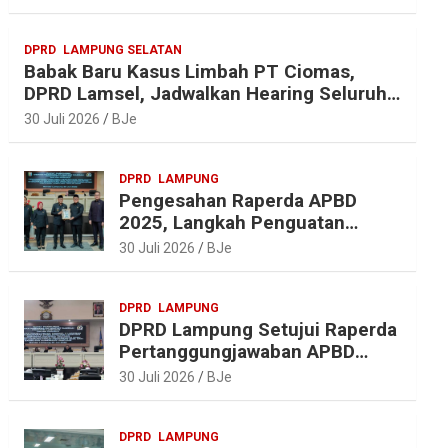
r
o
r
A
a
o
e
p
DPRD
LAMPUNG SELATAN
m
k
s
p
Babak Baru Kasus Limbah PT Ciomas,
t
DPRD Lamsel, Jadwalkan Hearing Seluruh
Vendor
30 Juli 2026
BJe
DPRD
LAMPUNG
Pengesahan Raperda APBD
2025, Langkah Penguatan
Akuntabilitas dan
30 Juli 2026
BJe
Pembangunan Lampung
DPRD
LAMPUNG
DPRD Lampung Setujui Raperda
Pertanggungjawaban APBD
2025, Beri Sejumlah
30 Juli 2026
BJe
Rekomendasi Perbaikan
DPRD
LAMPUNG