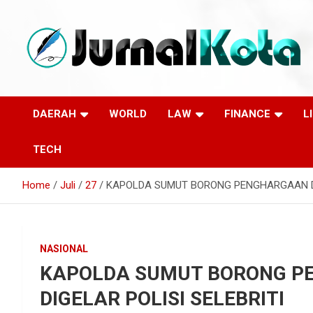
Skip
to
content
Sumber Berita Indonesia dan Internasional Terkini
JURNALKOTA.NET
DAERAH
WORLD
LAW
FINANCE
L
TECH
Home
Juli
27
KAPOLDA SUMUT BORONG PENGHARGAAN DI 
NASIONAL
KAPOLDA SUMUT BORONG P
DIGELAR POLISI SELEBRITI