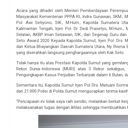
Acara yang dihadiri oleh Menteri Pemberdayaan Perempuan
Masyarakat Kementerian PPPA RI, Indra Gunawan, SKM., MA.
Pol. Awi Setiyono, SIK., M.Hum., Kapolda Sumatera Utara
Kalimantan Tengah, Irjen Pol. Dr. Dedi Prasetyo, M.Hum., M.
Selatan, AKBP Iman Setiawan, SIK., dan Segenap Guru da
Seto Award 2020 Kepada Kapolda Sumut, Irjen Pol. Drs. M
dan Ketua Bhayangkari Daerah Sumatera Utara, Ny. Risma 
yang diserahkan langsung penghargaannya oleh Kak Seto.
Tidak hanya itu atas Prestasi Kapolda Sumut yang gemila
Rekor Dunia-Indonesia (MURI) atas 3 Rekor sekaligus
Pengungkapan Kasus Perjudian Terbanyak dalam 6 Bulan, 
Sementara itu, Kapolda Sumut Irjen Pol Drs. Matuani Sorm
dari 21.000 Polisi di Polda Sumut mengucapkan terima kasi
“Pencapaian ini tidak saya raih sendiri, melainkan berkat ke
melaksanakan tugas dengan ikhlas sehingga membuahkan ha