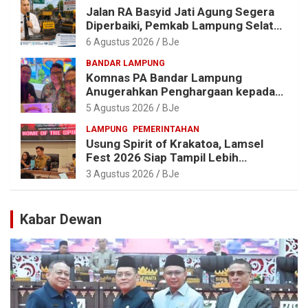
Jalan RA Basyid Jati Agung Segera
Diperbaiki, Pemkab Lampung Selatan
Alokasikan Rp1,13 Miliar
6 Agustus 2026
BJe
BANDAR LAMPUNG
Komnas PA Bandar Lampung
Anugerahkan Penghargaan kepada
Kombes Pol. Alfret Jacob Tilukay
5 Agustus 2026
BJe
LAMPUNG
PEMERINTAHAN
Usung Spirit of Krakatoa, Lamsel
Fest 2026 Siap Tampil Lebih
Spektakuler dengan Empat Event
3 Agustus 2026
BJe
Ikonik dan Deretan Artis Ibu Kota
Kabar Dewan