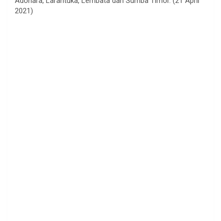
Adonara, Larantuka, Lembata dan Sumba Timor. (21 April
2021)