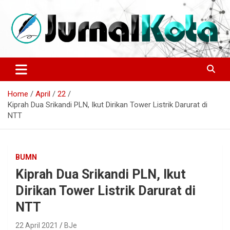
Skip
to
content
Sumber Berita Indonesia dan Internasional Terkini
JURNALKOTA.NET
Home
April
22
Kiprah Dua Srikandi PLN, Ikut Dirikan Tower Listrik Darurat di
NTT
BUMN
Kiprah Dua Srikandi PLN, Ikut
Dirikan Tower Listrik Darurat di
NTT
22 April 2021
BJe