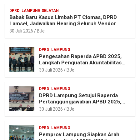
a
o
e
p
DPRD
LAMPUNG SELATAN
m
k
s
p
Babak Baru Kasus Limbah PT Ciomas, DPRD
t
Lamsel, Jadwalkan Hearing Seluruh Vendor
30 Juli 2026
BJe
DPRD
LAMPUNG
Pengesahan Raperda APBD 2025,
Langkah Penguatan Akuntabilitas
dan Pembangunan Lampung
30 Juli 2026
BJe
DPRD
LAMPUNG
DPRD Lampung Setujui Raperda
Pertanggungjawaban APBD 2025,
Beri Sejumlah Rekomendasi
30 Juli 2026
BJe
Perbaikan
DPRD
LAMPUNG
Pemprov Lampung Siapkan Arah