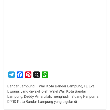
T
F
P
X
W
e
a
i
h
Bandar Lampung – Wali Kota Bandar Lampung, Hj. Eva
l
c
n
a
Dwiana, yang diwakili oleh Wakil Wali Kota Bandar
e
e
t
t
Lampung, Deddy Amarullah, menghadiri Sidang Paripurna
g
b
e
s
DPRD Kota Bandar Lampung yang digelar di…
r
o
r
A