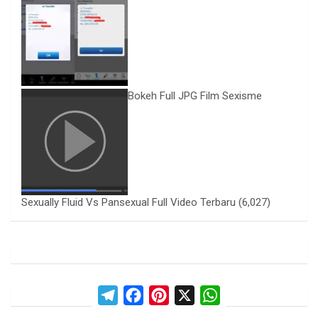
Bokeh Full JPG Film Sexisme
Sexually Fluid Vs Pansexual Full Video Terbaru
(6,027)
T
F
P
X
W
e
a
i
h
l
c
n
a