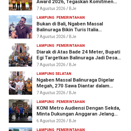
Award 2026, Tegaskan Komitmen
Wujudkan Sekolah Ramah
7 Agustus 2026
BJe
Lingkungan
LAMPUNG
PEMERINTAHAN
Bukan di Bali, Ngaben Massal
Balinuraga Bikin Turis Italia
Terpukau, Puluhan Ribu Orang Ikut
7 Agustus 2026
BJe
Menyaksikan
LAMPUNG
PEMERINTAHAN
Diarak di Atas Bade 24 Meter, Bupati
Egi Targetkan Balinuraga Jadi Desa
Wisata Budaya 2027
7 Agustus 2026
BJe
LAMPUNG SELATAN
Ngaben Massal Balinuraga Digelar
Megah, 270 Sawa Diantar dalam
Tradisi Suci yang Gerakkan Ekonomi
7 Agustus 2026
BJe
Warga
LAMPUNG
PEMERINTAHAN
KONI Metro Audiensi Dengan Sekda,
Minta Dukungan Anggaran Jelang
Porprov X Lampung
6 Agustus 2026
BJe
LAMPUNG
PEMERINTAHAN