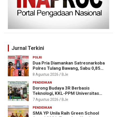
Jurnal Terkini
POLRI
Dua Pria Diamankan Satresnarkoba
Polres Tulang Bawang, Sabu 0,85
Gram dan Alat Hisap Disita
8 Agustus 2026
BJe
PENDIDIKAN
Dorong Budaya 3R Berbasis
Teknologi, KKL-PPM Universitas
Malahayati Kenalkan AI Barcode
7 Agustus 2026
BJe
untuk Edukasi Sampah
PENDIDIKAN
SMA YP Unila Raih Green School