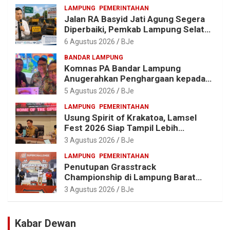
LAMPUNG
PEMERINTAHAN
Jalan RA Basyid Jati Agung Segera
Diperbaiki, Pemkab Lampung Selatan
Alokasikan Rp1,13 Miliar
6 Agustus 2026
BJe
BANDAR LAMPUNG
Komnas PA Bandar Lampung
Anugerahkan Penghargaan kepada
Kombes Pol. Alfret Jacob Tilukay
5 Agustus 2026
BJe
LAMPUNG
PEMERINTAHAN
Usung Spirit of Krakatoa, Lamsel
Fest 2026 Siap Tampil Lebih
Spektakuler dengan Empat Event
3 Agustus 2026
BJe
Ikonik dan Deretan Artis Ibu Kota
LAMPUNG
PEMERINTAHAN
Penutupan Grasstrack
Championship di Lampung Barat
Meriah, Dihadiri Ribuan Penonton; Ini
3 Agustus 2026
BJe
Kata Bupati Parosil
Kabar Dewan