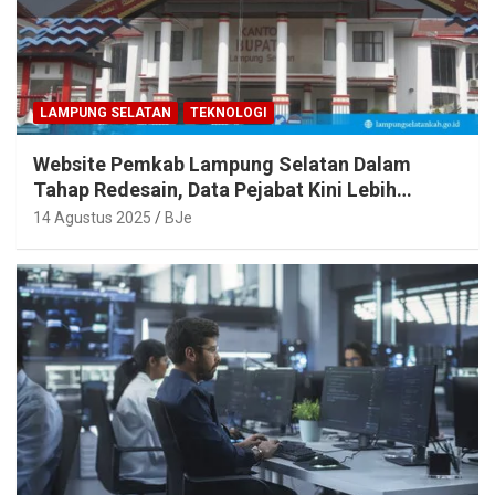
LAMPUNG SELATAN
TEKNOLOGI
Website Pemkab Lampung Selatan Dalam
Tahap Redesain, Data Pejabat Kini Lebih
Mudah Diakses
14 Agustus 2025
BJe