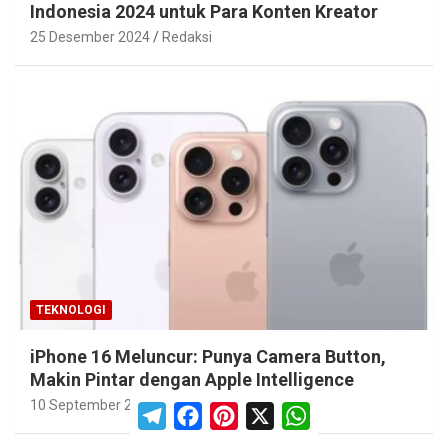
Indonesia 2024 untuk Para Konten Kreator
25 Desember 2024
Redaksi
TEKNOLOGI
iPhone 16 Meluncur: Punya Camera Button,
Makin Pintar dengan Apple Intelligence
10 September 2024
Redaksi
T
F
P
X
W
e
a
i
h
l
c
n
a