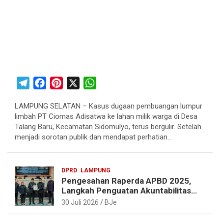
T
F
P
X
W
e
a
i
h
LAMPUNG SELATAN – Kasus dugaan pembuangan lumpur
l
c
n
a
limbah PT Ciomas Adisatwa ke lahan milik warga di Desa
e
e
t
t
Talang Baru, Kecamatan Sidomulyo, terus bergulir. Setelah
g
b
e
s
menjadi sorotan publik dan mendapat perhatian…
r
o
r
A
a
o
e
p
DPRD
LAMPUNG
m
k
s
p
Pengesahan Raperda APBD 2025,
t
Langkah Penguatan Akuntabilitas
dan Pembangunan Lampung
30 Juli 2026
BJe