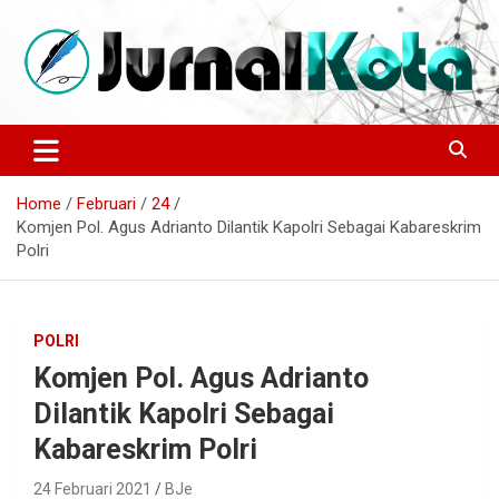
Skip
to
content
Sumber Berita Indonesia dan Internasional Terkini
JURNALKOTA.NET
Home
Februari
24
Komjen Pol. Agus Adrianto Dilantik Kapolri Sebagai Kabareskrim
Polri
POLRI
Komjen Pol. Agus Adrianto
Dilantik Kapolri Sebagai
Kabareskrim Polri
24 Februari 2021
BJe