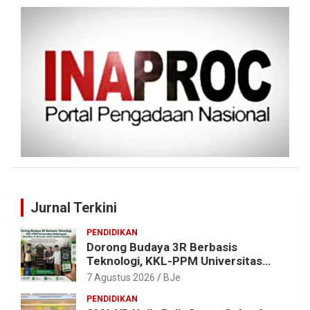
Jurnal Terkini
PENDIDIKAN
Dorong Budaya 3R Berbasis
Teknologi, KKL-PPM Universitas
Malahayati Kenalkan AI Barcode
7 Agustus 2026
BJe
untuk Edukasi Sampah
PENDIDIKAN