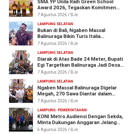
SMA YP Unila Raih Green School
Award 2026, Tegaskan Komitmen
Wujudkan Sekolah Ramah
7 Agustus 2026
BJe
Lingkungan
LAMPUNG SELATAN
Bukan di Bali, Ngaben Massal
Balinuraga Bikin Turis Italia
Terpukau, Puluhan Ribu Orang Ikut
7 Agustus 2026
BJe
Menyaksikan
LAMPUNG SELATAN
Diarak di Atas Bade 24 Meter, Bupati
Egi Targetkan Balinuraga Jadi Desa
Wisata Budaya 2027
7 Agustus 2026
BJe
LAMPUNG SELATAN
Ngaben Massal Balinuraga Digelar
Megah, 270 Sawa Diantar dalam
Tradisi Suci yang Gerakkan Ekonomi
7 Agustus 2026
BJe
Warga
LAMPUNG
PEMERINTAHAN
KONI Metro Audiensi Dengan Sekda,
Minta Dukungan Anggaran Jelang
Porprov X Lampung
6 Agustus 2026
BJe