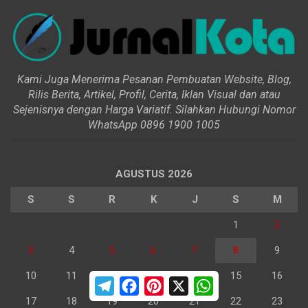
Kami Juga Menerima Pesanan Pembuatan Website, Blog,
Rilis Berita, Artikel, Profil, Cerita, Iklan Visual dan atau
Sejenisnya dengan Harga Variatif. Silahkan Hubungi Nomor
WhatsApp 0896 1900 1005
AGUSTUS 2026
S
S
R
K
J
S
M
1
2
3
4
5
6
7
8
9
10
11
12
13
14
15
16
T
F
P
X
W
e
a
i
h
17
18
19
20
21
22
23
l
c
n
a