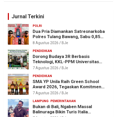
Jurnal Terkini
POLRI
Dua Pria Diamankan Satresnarkoba
Polres Tulang Bawang, Sabu 0,85
Gram dan Alat Hisap Disita
8 Agustus 2026
BJe
PENDIDIKAN
Dorong Budaya 3R Berbasis
Teknologi, KKL-PPM Universitas
Malahayati Kenalkan AI Barcode
7 Agustus 2026
BJe
untuk Edukasi Sampah
PENDIDIKAN
SMA YP Unila Raih Green School
Award 2026, Tegaskan Komitmen
Wujudkan Sekolah Ramah
7 Agustus 2026
BJe
Lingkungan
LAMPUNG
PEMERINTAHAN
Bukan di Bali, Ngaben Massal
Balinuraga Bikin Turis Italia
Terpukau, Puluhan Ribu Orang Ikut