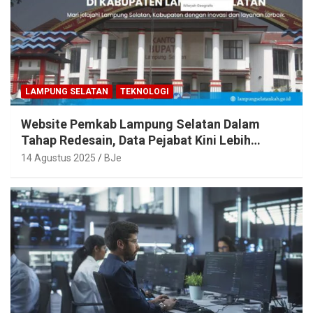
LAMPUNG SELATAN
TEKNOLOGI
Website Pemkab Lampung Selatan Dalam
Tahap Redesain, Data Pejabat Kini Lebih
Mudah Diakses
14 Agustus 2025
BJe