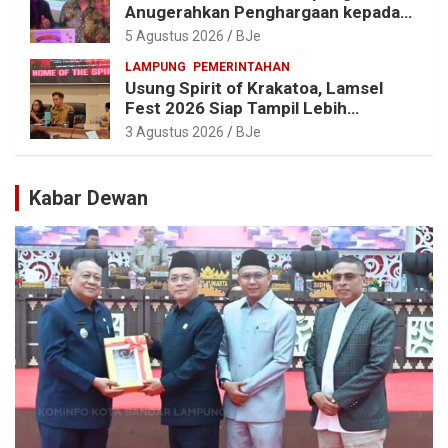
Anugerahkan Penghargaan kepada
Kombes Pol. Alfret Jacob Tilukay
5 Agustus 2026
BJe
LAMPUNG
PEMERINTAHAN
Usung Spirit of Krakatoa, Lamsel
Fest 2026 Siap Tampil Lebih
Spektakuler dengan Empat Event
3 Agustus 2026
BJe
Ikonik dan Deretan Artis Ibu Kota
Kabar Dewan