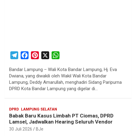
T
F
P
X
W
e
a
i
h
Bandar Lampung – Wali Kota Bandar Lampung, Hj. Eva
l
c
n
a
Dwiana, yang diwakili oleh Wakil Wali Kota Bandar
e
e
t
t
Lampung, Deddy Amarullah, menghadiri Sidang Paripurna
g
b
e
s
DPRD Kota Bandar Lampung yang digelar di…
r
o
r
A
a
o
e
p
DPRD
LAMPUNG SELATAN
m
k
s
p
Babak Baru Kasus Limbah PT Ciomas, DPRD
t
Lamsel, Jadwalkan Hearing Seluruh Vendor
30 Juli 2026
BJe