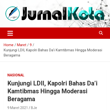
Skip
to
content
Sumber Berita Indonesia dan Internasional Terkini
JURNALKOTA.NET
Home
Maret
9
Kunjungi LDII, Kapolri Bahas Da’i Kamtibmas Hingga Moderasi
Beragama
NASIONAL
Kunjungi LDII, Kapolri Bahas Da’i
Kamtibmas Hingga Moderasi
Beragama
9 Maret 2021
BJe