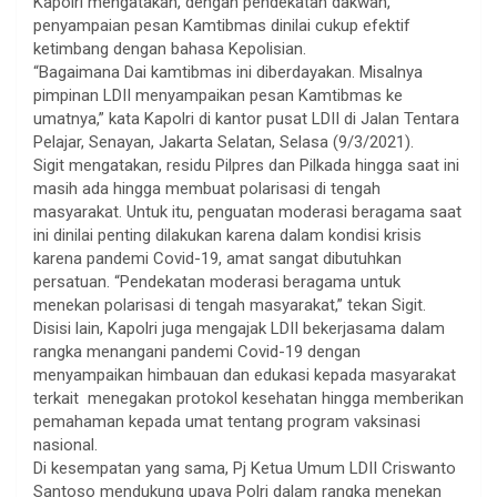
Kapolri mengatakan, dengan pendekatan dakwah,
penyampaian pesan Kamtibmas dinilai cukup efektif
ketimbang dengan bahasa Kepolisian.
“Bagaimana Dai kamtibmas ini diberdayakan. Misalnya
pimpinan LDII menyampaikan pesan Kamtibmas ke
umatnya,” kata Kapolri di kantor pusat LDII di Jalan Tentara
Pelajar, Senayan, Jakarta Selatan, Selasa (9/3/2021).
Sigit mengatakan, residu Pilpres dan Pilkada hingga saat ini
masih ada hingga membuat polarisasi di tengah
masyarakat. Untuk itu, penguatan moderasi beragama saat
ini dinilai penting dilakukan karena dalam kondisi krisis
karena pandemi Covid-19, amat sangat dibutuhkan
persatuan. “Pendekatan moderasi beragama untuk
menekan polarisasi di tengah masyarakat,” tekan Sigit.
Disisi lain, Kapolri juga mengajak LDII bekerjasama dalam
rangka menangani pandemi Covid-19 dengan
menyampaikan himbauan dan edukasi kepada masyarakat
terkait menegakan protokol kesehatan hingga memberikan
pemahaman kepada umat tentang program vaksinasi
nasional.
Di kesempatan yang sama, Pj Ketua Umum LDII Criswanto
Santoso mendukung upaya Polri dalam rangka menekan