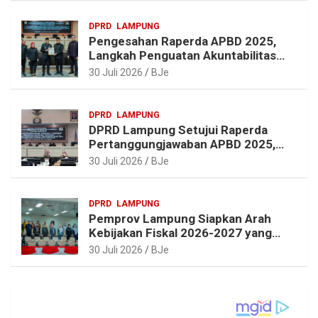
DPRD
LAMPUNG
Pengesahan Raperda APBD 2025,
Langkah Penguatan Akuntabilitas
dan Pembangunan Lampung
30 Juli 2026
BJe
DPRD
LAMPUNG
DPRD Lampung Setujui Raperda
Pertanggungjawaban APBD 2025,
Beri Sejumlah Rekomendasi
30 Juli 2026
BJe
Perbaikan
DPRD
LAMPUNG
Pemprov Lampung Siapkan Arah
Kebijakan Fiskal 2026-2027 yang
Realistis dan Berkelanjutan
30 Juli 2026
BJe