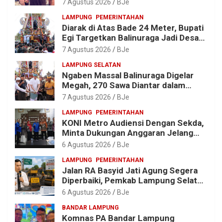
7 Agustus 2026
BJe
Menyaksikan
LAMPUNG
PEMERINTAHAN
Diarak di Atas Bade 24 Meter, Bupati
Egi Targetkan Balinuraga Jadi Desa
Wisata Budaya 2027
7 Agustus 2026
BJe
LAMPUNG SELATAN
Ngaben Massal Balinuraga Digelar
Megah, 270 Sawa Diantar dalam
Tradisi Suci yang Gerakkan Ekonomi
7 Agustus 2026
BJe
Warga
LAMPUNG
PEMERINTAHAN
KONI Metro Audiensi Dengan Sekda,
Minta Dukungan Anggaran Jelang
Porprov X Lampung
6 Agustus 2026
BJe
LAMPUNG
PEMERINTAHAN
Jalan RA Basyid Jati Agung Segera
Diperbaiki, Pemkab Lampung Selatan
Alokasikan Rp1,13 Miliar
6 Agustus 2026
BJe
BANDAR LAMPUNG
Komnas PA Bandar Lampung