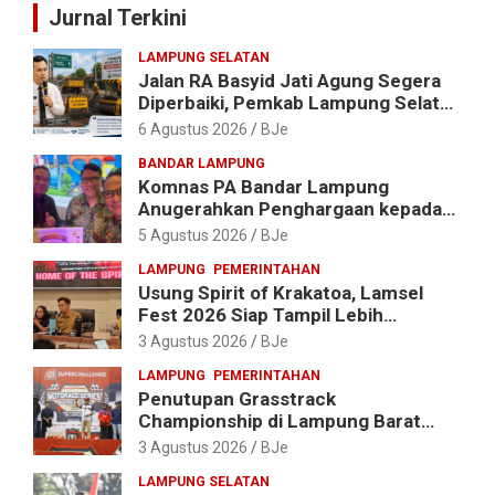
Jurnal Terkini
LAMPUNG SELATAN
Jalan RA Basyid Jati Agung Segera
Diperbaiki, Pemkab Lampung Selatan
Alokasikan Rp1,13 Miliar
6 Agustus 2026
BJe
BANDAR LAMPUNG
Komnas PA Bandar Lampung
Anugerahkan Penghargaan kepada
Kombes Pol. Alfret Jacob Tilukay
5 Agustus 2026
BJe
LAMPUNG
PEMERINTAHAN
Usung Spirit of Krakatoa, Lamsel
Fest 2026 Siap Tampil Lebih
Spektakuler dengan Empat Event
3 Agustus 2026
BJe
Ikonik dan Deretan Artis Ibu Kota
LAMPUNG
PEMERINTAHAN
Penutupan Grasstrack
Championship di Lampung Barat
Meriah, Dihadiri Ribuan Penonton; Ini
3 Agustus 2026
BJe
Kata Bupati Parosil
LAMPUNG SELATAN