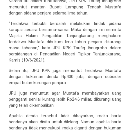
Karena itu dalam tuntutannya, JPU KPK Taufiq Ibnugroho
menuntut mantan Bupati Lampung Tengah Mustafa
dengan pidana penjara selama lima tahun.
“Terdakwa terbukti bersalah melakukan tindak pidana
korupsi secara bersama-sama. Maka dengan ini meminta
Majelis Hakim Pengadilan Tanjungkarang menghukum
terdakwa Mustafa dihukum lima tahun penjara dikurangi
masa tahanan,” kata JPU KPK Taufiq Ibnugroho dalam
persidangan di Pengadilan Negeri Tipikor Tanjungkarang,
Kamis (10/6/2021).
Selain itu, JPU KPK juga menuntut terdakwa Mustafa
dengan hukuman denda Rp400 juta, dengan subsider
empat bulan kurungan penjara.
JPU juga menuntut agar Mustafa membayarkan uang
pengganti senilai kurang lebih Rp24,6 miliar, dikurangi uang
yang telah dikembalikan.
Apabila denda tersebut tidak dibayarkan, maka harta
bendanya akan disita untuk dilelang. Namun apabila harta
bendanya tidak mencukupi, maka diganti dengan hukuman