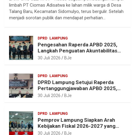
l
c
n
a
limbah PT Ciomas Adisatwa ke lahan milik warga di Desa
e
e
t
t
Talang Baru, Kecamatan Sidomulyo, terus bergulir. Setelah
g
b
e
s
menjadi sorotan publik dan mendapat perhatian…
r
o
r
A
a
o
e
p
DPRD
LAMPUNG
m
k
s
p
Pengesahan Raperda APBD 2025,
t
Langkah Penguatan Akuntabilitas
dan Pembangunan Lampung
30 Juli 2026
BJe
DPRD
LAMPUNG
DPRD Lampung Setujui Raperda
Pertanggungjawaban APBD 2025,
Beri Sejumlah Rekomendasi
30 Juli 2026
BJe
Perbaikan
DPRD
LAMPUNG
Pemprov Lampung Siapkan Arah
Kebijakan Fiskal 2026-2027 yang
Realistis dan Berkelanjutan
30 Juli 2026
BJe