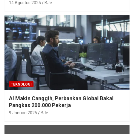
Mudah Diakses
14 Agustus 2025
BJe
TEKNOLOGI
AI Makin Canggih, Perbankan Global Bakal
Pangkas 200.000 Pekerja
9 Januari 2025
BJe