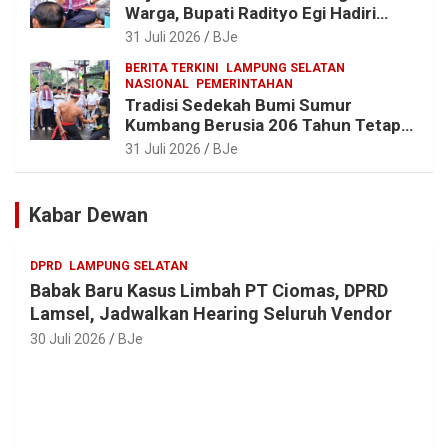
Warga, Bupati Radityo Egi Hadiri
Tradisi Sedekah Bumi 206 Tahun di
31 Juli 2026
BJe
Sumur Kumbang
BERITA TERKINI
LAMPUNG SELATAN
NASIONAL
PEMERINTAHAN
Tradisi Sedekah Bumi Sumur
Kumbang Berusia 206 Tahun Tetap
Lestari, Bupati Egi Ajak Generasi
31 Juli 2026
BJe
Muda Jaga Warisan Leluhur
Kabar Dewan
DPRD
LAMPUNG SELATAN
Babak Baru Kasus Limbah PT Ciomas, DPRD
Lamsel, Jadwalkan Hearing Seluruh Vendor
30 Juli 2026
BJe