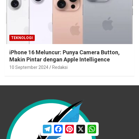
TEKNOLOGI
iPhone 16 Meluncur: Punya Camera Button,
Makin Pintar dengan Apple Intelligence
10 September 2024
Redaksi
T
F
P
X
W
e
a
i
h
l
c
n
a