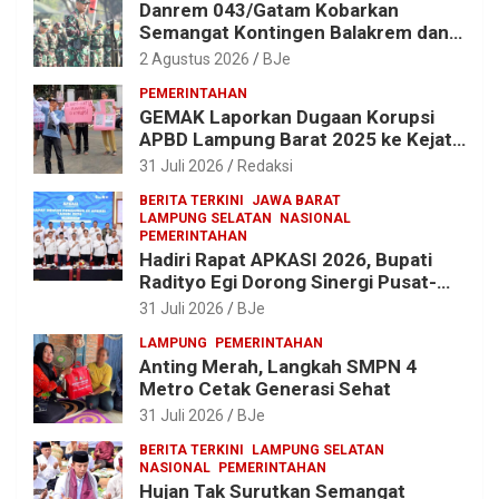
Danrem 043/Gatam Kobarkan
Semangat Kontingen Balakrem dan
Yonif 143/TWEJ di Pembukaan
2 Agustus 2026
BJe
Lomba Binsat HUT Ke-1 Kodam
PEMERINTAHAN
XXI/Radin Inten
GEMAK Laporkan Dugaan Korupsi
APBD Lampung Barat 2025 ke Kejati
Lampung, Soroti Proyek Jalan
31 Juli 2026
Redaksi
hingga Pengadaan Bibit Ikan
BERITA TERKINI
JAWA BARAT
LAMPUNG SELATAN
NASIONAL
PEMERINTAHAN
Hadiri Rapat APKASI 2026, Bupati
Radityo Egi Dorong Sinergi Pusat-
Daerah untuk Percepat
31 Juli 2026
BJe
Pembangunan Kabupaten
LAMPUNG
PEMERINTAHAN
Anting Merah, Langkah SMPN 4
Metro Cetak Generasi Sehat
31 Juli 2026
BJe
BERITA TERKINI
LAMPUNG SELATAN
NASIONAL
PEMERINTAHAN
Hujan Tak Surutkan Semangat