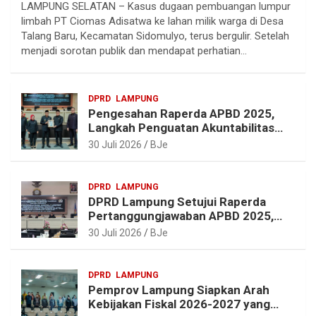
LAMPUNG SELATAN – Kasus dugaan pembuangan lumpur
l
c
n
a
limbah PT Ciomas Adisatwa ke lahan milik warga di Desa
e
e
t
t
Talang Baru, Kecamatan Sidomulyo, terus bergulir. Setelah
g
b
e
s
menjadi sorotan publik dan mendapat perhatian…
r
o
r
A
a
o
e
p
DPRD
LAMPUNG
m
k
s
p
Pengesahan Raperda APBD 2025,
t
Langkah Penguatan Akuntabilitas
dan Pembangunan Lampung
30 Juli 2026
BJe
DPRD
LAMPUNG
DPRD Lampung Setujui Raperda
Pertanggungjawaban APBD 2025,
Beri Sejumlah Rekomendasi
30 Juli 2026
BJe
Perbaikan
DPRD
LAMPUNG
Pemprov Lampung Siapkan Arah
Kebijakan Fiskal 2026-2027 yang