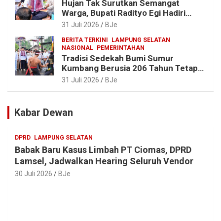
Hujan Tak Surutkan Semangat
Warga, Bupati Radityo Egi Hadiri
Tradisi Sedekah Bumi 206 Tahun di
31 Juli 2026
BJe
Sumur Kumbang
BERITA TERKINI
LAMPUNG SELATAN
NASIONAL
PEMERINTAHAN
Tradisi Sedekah Bumi Sumur
Kumbang Berusia 206 Tahun Tetap
Lestari, Bupati Egi Ajak Generasi
31 Juli 2026
BJe
Muda Jaga Warisan Leluhur
Kabar Dewan
DPRD
LAMPUNG SELATAN
Babak Baru Kasus Limbah PT Ciomas, DPRD
Lamsel, Jadwalkan Hearing Seluruh Vendor
30 Juli 2026
BJe