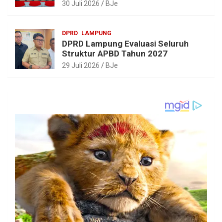
Realistis dan Berkelanjutan
30 Juli 2026
BJe
DPRD
LAMPUNG
DPRD Lampung Evaluasi Seluruh
Struktur APBD Tahun 2027
29 Juli 2026
BJe