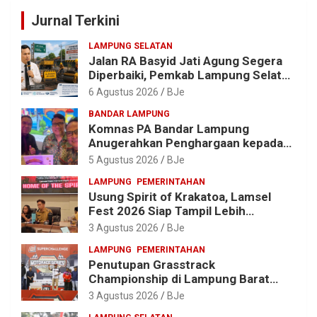
Jurnal Terkini
LAMPUNG SELATAN
Jalan RA Basyid Jati Agung Segera
Diperbaiki, Pemkab Lampung Selatan
Alokasikan Rp1,13 Miliar
6 Agustus 2026
BJe
BANDAR LAMPUNG
Komnas PA Bandar Lampung
Anugerahkan Penghargaan kepada
Kombes Pol. Alfret Jacob Tilukay
5 Agustus 2026
BJe
LAMPUNG
PEMERINTAHAN
Usung Spirit of Krakatoa, Lamsel
Fest 2026 Siap Tampil Lebih
Spektakuler dengan Empat Event
3 Agustus 2026
BJe
Ikonik dan Deretan Artis Ibu Kota
LAMPUNG
PEMERINTAHAN
Penutupan Grasstrack
Championship di Lampung Barat
Meriah, Dihadiri Ribuan Penonton; Ini
3 Agustus 2026
BJe
Kata Bupati Parosil