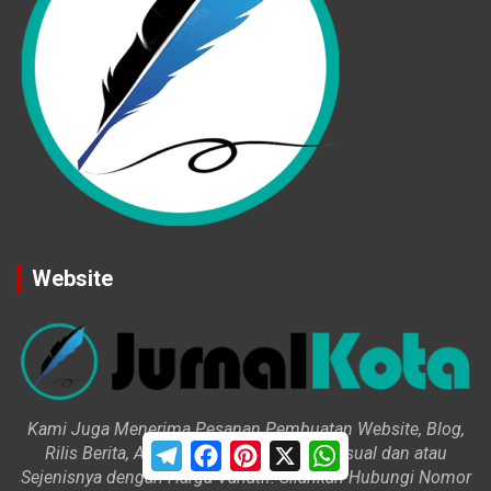
Website
Kami Juga Menerima Pesanan Pembuatan Website, Blog,
T
F
P
X
W
Rilis Berita, Artikel, Profil, Cerita, Iklan Visual dan atau
e
a
i
h
Sejenisnya dengan Harga Variatif. Silahkan Hubungi Nomor
l
c
n
a