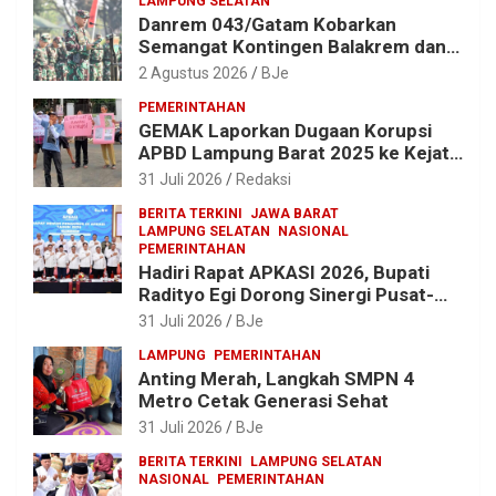
LAMPUNG SELATAN
Danrem 043/Gatam Kobarkan
Semangat Kontingen Balakrem dan
Yonif 143/TWEJ di Pembukaan
2 Agustus 2026
BJe
Lomba Binsat HUT Ke-1 Kodam
PEMERINTAHAN
XXI/Radin Inten
GEMAK Laporkan Dugaan Korupsi
APBD Lampung Barat 2025 ke Kejati
Lampung, Soroti Proyek Jalan
31 Juli 2026
Redaksi
hingga Pengadaan Bibit Ikan
BERITA TERKINI
JAWA BARAT
LAMPUNG SELATAN
NASIONAL
PEMERINTAHAN
Hadiri Rapat APKASI 2026, Bupati
Radityo Egi Dorong Sinergi Pusat-
Daerah untuk Percepat
31 Juli 2026
BJe
Pembangunan Kabupaten
LAMPUNG
PEMERINTAHAN
Anting Merah, Langkah SMPN 4
Metro Cetak Generasi Sehat
31 Juli 2026
BJe
BERITA TERKINI
LAMPUNG SELATAN
NASIONAL
PEMERINTAHAN