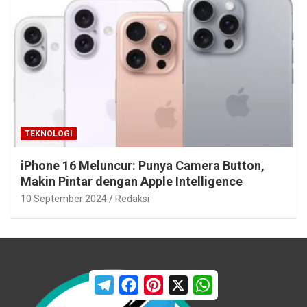
TEKNOLOGI
iPhone 16 Meluncur: Punya Camera Button,
Makin Pintar dengan Apple Intelligence
10 September 2024
Redaksi
T
F
P
X
W
e
a
i
h
l
c
n
a