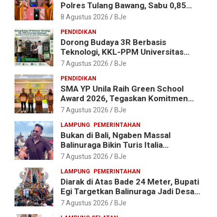
Polres Tulang Bawang, Sabu 0,85
Gram dan Alat Hisap Disita
8 Agustus 2026
BJe
PENDIDIKAN
Dorong Budaya 3R Berbasis
Teknologi, KKL-PPM Universitas
Malahayati Kenalkan AI Barcode
7 Agustus 2026
BJe
untuk Edukasi Sampah
PENDIDIKAN
SMA YP Unila Raih Green School
Award 2026, Tegaskan Komitmen
Wujudkan Sekolah Ramah
7 Agustus 2026
BJe
Lingkungan
LAMPUNG
PEMERINTAHAN
Bukan di Bali, Ngaben Massal
Balinuraga Bikin Turis Italia
Terpukau, Puluhan Ribu Orang Ikut
7 Agustus 2026
BJe
Menyaksikan
LAMPUNG
PEMERINTAHAN
Diarak di Atas Bade 24 Meter, Bupati
Egi Targetkan Balinuraga Jadi Desa
Wisata Budaya 2027
7 Agustus 2026
BJe