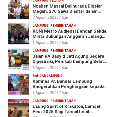
LAMPUNG SELATAN
Ngaben Massal Balinuraga Digelar
Megah, 270 Sawa Diantar dalam
Tradisi Suci yang Gerakkan Ekonomi
7 Agustus 2026
BJe
Warga
LAMPUNG
PEMERINTAHAN
KONI Metro Audiensi Dengan Sekda,
Minta Dukungan Anggaran Jelang
Porprov X Lampung
6 Agustus 2026
BJe
LAMPUNG
PEMERINTAHAN
Jalan RA Basyid Jati Agung Segera
Diperbaiki, Pemkab Lampung Selatan
Alokasikan Rp1,13 Miliar
6 Agustus 2026
BJe
BANDAR LAMPUNG
Komnas PA Bandar Lampung
Anugerahkan Penghargaan kepada
Kombes Pol. Alfret Jacob Tilukay
5 Agustus 2026
BJe
LAMPUNG
PEMERINTAHAN
Usung Spirit of Krakatoa, Lamsel
Fest 2026 Siap Tampil Lebih
Spektakuler dengan Empat Event