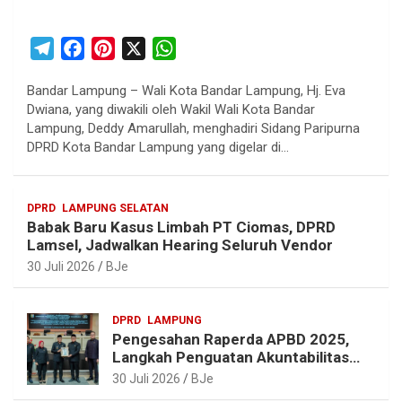
T
F
P
X
W
e
a
i
h
Bandar Lampung – Wali Kota Bandar Lampung, Hj. Eva
l
c
n
a
Dwiana, yang diwakili oleh Wakil Wali Kota Bandar
e
e
t
t
Lampung, Deddy Amarullah, menghadiri Sidang Paripurna
g
b
e
s
DPRD Kota Bandar Lampung yang digelar di…
r
o
r
A
a
o
e
p
DPRD
LAMPUNG SELATAN
m
k
s
p
Babak Baru Kasus Limbah PT Ciomas, DPRD
t
Lamsel, Jadwalkan Hearing Seluruh Vendor
30 Juli 2026
BJe
DPRD
LAMPUNG
Pengesahan Raperda APBD 2025,
Langkah Penguatan Akuntabilitas
dan Pembangunan Lampung
30 Juli 2026
BJe