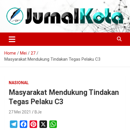
Skip
to
content
Sumber Berita Indonesia dan Internasional Terkini
JURNALKOTA.NET
Home
Mei
27
Masyarakat Mendukung Tindakan Tegas Pelaku C3
NASIONAL
Masyarakat Mendukung Tindakan
Tegas Pelaku C3
27 Mei 2021
BJe
T
F
P
X
W