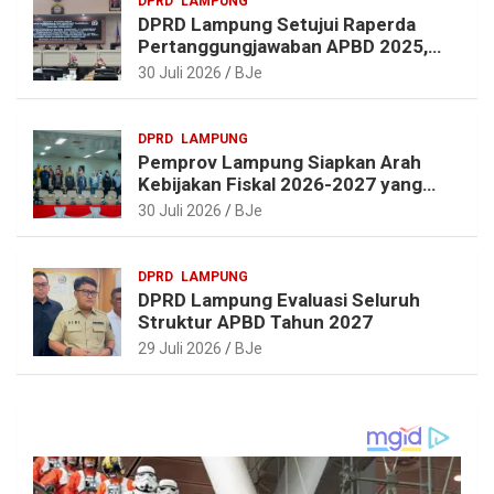
DPRD
LAMPUNG
DPRD Lampung Setujui Raperda
Pertanggungjawaban APBD 2025,
Beri Sejumlah Rekomendasi
30 Juli 2026
BJe
Perbaikan
DPRD
LAMPUNG
Pemprov Lampung Siapkan Arah
Kebijakan Fiskal 2026-2027 yang
Realistis dan Berkelanjutan
30 Juli 2026
BJe
DPRD
LAMPUNG
DPRD Lampung Evaluasi Seluruh
Struktur APBD Tahun 2027
29 Juli 2026
BJe