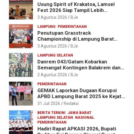
Usung Spirit of Krakatoa, Lamsel
Fest 2026 Siap Tampil Lebih
Spektakuler dengan Empat Event
3 Agustus 2026
BJe
Ikonik dan Deretan Artis Ibu Kota
LAMPUNG
PEMERINTAHAN
Penutupan Grasstrack
Championship di Lampung Barat
Meriah, Dihadiri Ribuan Penonton; Ini
3 Agustus 2026
BJe
Kata Bupati Parosil
LAMPUNG SELATAN
Danrem 043/Gatam Kobarkan
Semangat Kontingen Balakrem dan
Yonif 143/TWEJ di Pembukaan
2 Agustus 2026
BJe
Lomba Binsat HUT Ke-1 Kodam
PEMERINTAHAN
XXI/Radin Inten
GEMAK Laporkan Dugaan Korupsi
APBD Lampung Barat 2025 ke Kejati
Lampung, Soroti Proyek Jalan
31 Juli 2026
Redaksi
hingga Pengadaan Bibit Ikan
BERITA TERKINI
JAWA BARAT
LAMPUNG SELATAN
NASIONAL
PEMERINTAHAN
Hadiri Rapat APKASI 2026, Bupati