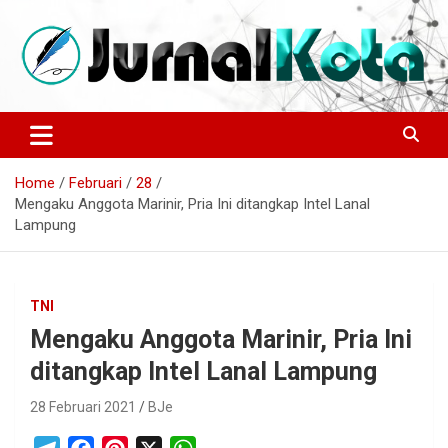
Skip
to
content
Sumber Berita Indonesia dan Internasional Terkini
JURNALKOTA.NET
Home
Februari
28
Mengaku Anggota Marinir, Pria Ini ditangkap Intel Lanal
Lampung
TNI
Mengaku Anggota Marinir, Pria Ini
ditangkap Intel Lanal Lampung
28 Februari 2021
BJe