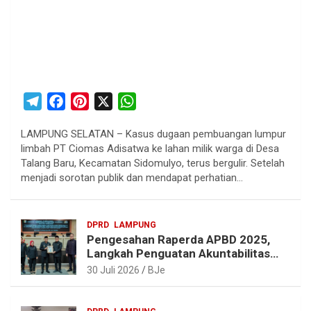
T
F
P
X
W
e
a
i
h
LAMPUNG SELATAN – Kasus dugaan pembuangan lumpur
l
c
n
a
limbah PT Ciomas Adisatwa ke lahan milik warga di Desa
e
e
t
t
Talang Baru, Kecamatan Sidomulyo, terus bergulir. Setelah
g
b
e
s
menjadi sorotan publik dan mendapat perhatian…
r
o
r
A
a
o
e
p
DPRD
LAMPUNG
m
k
s
p
Pengesahan Raperda APBD 2025,
t
Langkah Penguatan Akuntabilitas
dan Pembangunan Lampung
30 Juli 2026
BJe