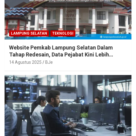
LAMPUNG SELATAN
TEKNOLOGI
Website Pemkab Lampung Selatan Dalam
Tahap Redesain, Data Pejabat Kini Lebih
Mudah Diakses
14 Agustus 2025
BJe