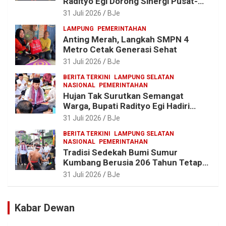
Radityo Egi Dorong Sinergi Pusat-
Daerah untuk Percepat
31 Juli 2026
BJe
Pembangunan Kabupaten
LAMPUNG
PEMERINTAHAN
Anting Merah, Langkah SMPN 4
Metro Cetak Generasi Sehat
31 Juli 2026
BJe
BERITA TERKINI
LAMPUNG SELATAN
NASIONAL
PEMERINTAHAN
Hujan Tak Surutkan Semangat
Warga, Bupati Radityo Egi Hadiri
Tradisi Sedekah Bumi 206 Tahun di
31 Juli 2026
BJe
Sumur Kumbang
BERITA TERKINI
LAMPUNG SELATAN
NASIONAL
PEMERINTAHAN
Tradisi Sedekah Bumi Sumur
Kumbang Berusia 206 Tahun Tetap
Lestari, Bupati Egi Ajak Generasi
31 Juli 2026
BJe
Muda Jaga Warisan Leluhur
Kabar Dewan