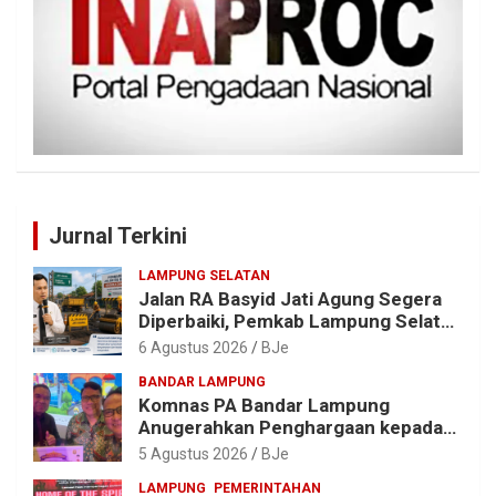
Jurnal Terkini
LAMPUNG SELATAN
Jalan RA Basyid Jati Agung Segera
Diperbaiki, Pemkab Lampung Selatan
Alokasikan Rp1,13 Miliar
6 Agustus 2026
BJe
BANDAR LAMPUNG
Komnas PA Bandar Lampung
Anugerahkan Penghargaan kepada
Kombes Pol. Alfret Jacob Tilukay
5 Agustus 2026
BJe
LAMPUNG
PEMERINTAHAN