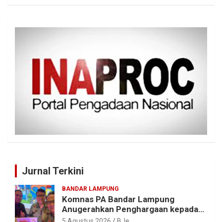
Jurnal Terkini
BANDAR LAMPUNG
Komnas PA Bandar Lampung
Anugerahkan Penghargaan kepada
Kombes Pol. Alfret Jacob Tilukay
5 Agustus 2026
BJe