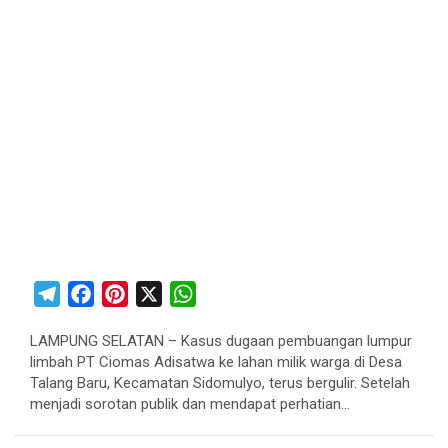
T
F
P
X
W
e
a
i
h
LAMPUNG SELATAN – Kasus dugaan pembuangan lumpur
l
c
n
a
limbah PT Ciomas Adisatwa ke lahan milik warga di Desa
e
e
t
t
Talang Baru, Kecamatan Sidomulyo, terus bergulir. Setelah
g
b
e
s
menjadi sorotan publik dan mendapat perhatian…
r
o
r
A