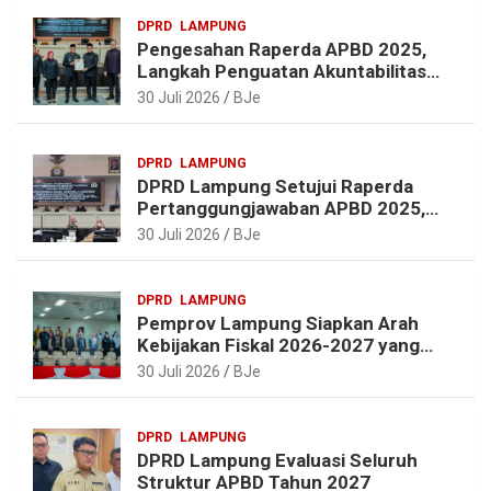
a
o
e
p
DPRD
LAMPUNG
m
k
s
p
Pengesahan Raperda APBD 2025,
t
Langkah Penguatan Akuntabilitas
dan Pembangunan Lampung
30 Juli 2026
BJe
DPRD
LAMPUNG
DPRD Lampung Setujui Raperda
Pertanggungjawaban APBD 2025,
Beri Sejumlah Rekomendasi
30 Juli 2026
BJe
Perbaikan
DPRD
LAMPUNG
Pemprov Lampung Siapkan Arah
Kebijakan Fiskal 2026-2027 yang
Realistis dan Berkelanjutan
30 Juli 2026
BJe
DPRD
LAMPUNG
DPRD Lampung Evaluasi Seluruh
Struktur APBD Tahun 2027