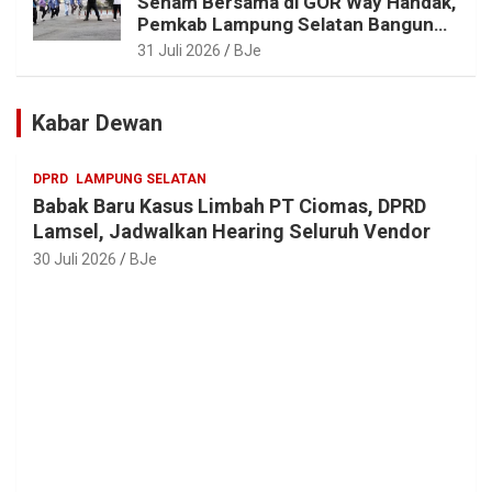
Senam Bersama di GOR Way Handak,
Pemkab Lampung Selatan Bangun
ASN Sehat, Solid dan Siap Berikan
31 Juli 2026
BJe
Pelayanan Terbaik
Kabar Dewan
DPRD
LAMPUNG SELATAN
Babak Baru Kasus Limbah PT Ciomas, DPRD
Lamsel, Jadwalkan Hearing Seluruh Vendor
30 Juli 2026
BJe