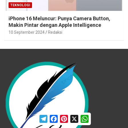
TEKNOLOGI
iPhone 16 Meluncur: Punya Camera Button,
Makin Pintar dengan Apple Intelligence
10 September 2024
Redaksi
T
F
P
X
W
e
a
i
h
l
c
n
a