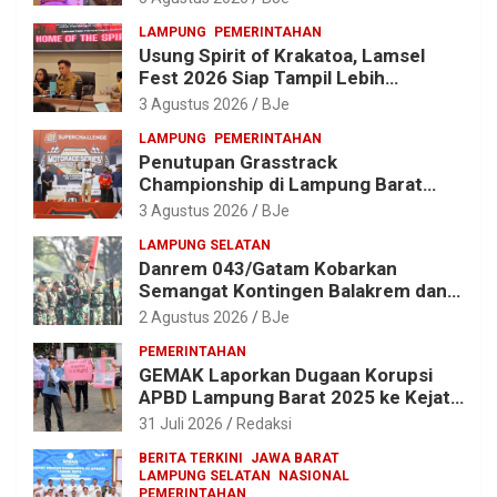
LAMPUNG
PEMERINTAHAN
Usung Spirit of Krakatoa, Lamsel
Fest 2026 Siap Tampil Lebih
Spektakuler dengan Empat Event
3 Agustus 2026
BJe
Ikonik dan Deretan Artis Ibu Kota
LAMPUNG
PEMERINTAHAN
Penutupan Grasstrack
Championship di Lampung Barat
Meriah, Dihadiri Ribuan Penonton; Ini
3 Agustus 2026
BJe
Kata Bupati Parosil
LAMPUNG SELATAN
Danrem 043/Gatam Kobarkan
Semangat Kontingen Balakrem dan
Yonif 143/TWEJ di Pembukaan
2 Agustus 2026
BJe
Lomba Binsat HUT Ke-1 Kodam
PEMERINTAHAN
XXI/Radin Inten
GEMAK Laporkan Dugaan Korupsi
APBD Lampung Barat 2025 ke Kejati
Lampung, Soroti Proyek Jalan
31 Juli 2026
Redaksi
hingga Pengadaan Bibit Ikan
BERITA TERKINI
JAWA BARAT
LAMPUNG SELATAN
NASIONAL
PEMERINTAHAN