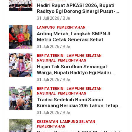
Hadiri Rapat APKASI 2026, Bupati
Radityo Egi Dorong Sinergi Pusat-
Daerah untuk Percepat
31 Juli 2026
BJe
Pembangunan Kabupaten
LAMPUNG
PEMERINTAHAN
Anting Merah, Langkah SMPN 4
Metro Cetak Generasi Sehat
31 Juli 2026
BJe
BERITA TERKINI
LAMPUNG SELATAN
NASIONAL
PEMERINTAHAN
Hujan Tak Surutkan Semangat
Warga, Bupati Radityo Egi Hadiri
Tradisi Sedekah Bumi 206 Tahun di
31 Juli 2026
BJe
Sumur Kumbang
BERITA TERKINI
LAMPUNG SELATAN
NASIONAL
PEMERINTAHAN
Tradisi Sedekah Bumi Sumur
Kumbang Berusia 206 Tahun Tetap
Lestari, Bupati Egi Ajak Generasi
31 Juli 2026
BJe
Muda Jaga Warisan Leluhur
KESEHATAN
LAMPUNG SELATAN
PEMERINTAHAN