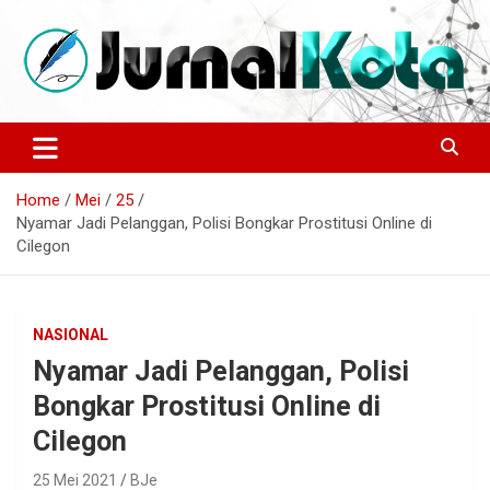
Skip
to
content
Sumber Berita Indonesia dan Internasional Terkini
JURNALKOTA.NET
Home
Mei
25
Nyamar Jadi Pelanggan, Polisi Bongkar Prostitusi Online di
Cilegon
NASIONAL
Nyamar Jadi Pelanggan, Polisi
Bongkar Prostitusi Online di
Cilegon
25 Mei 2021
BJe