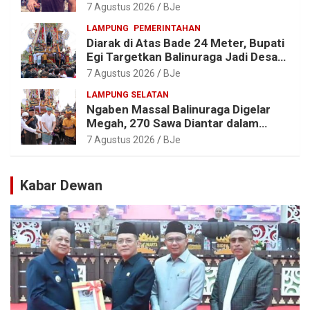
Terpukau, Puluhan Ribu Orang Ikut
7 Agustus 2026
BJe
Menyaksikan
LAMPUNG
PEMERINTAHAN
Diarak di Atas Bade 24 Meter, Bupati
Egi Targetkan Balinuraga Jadi Desa
Wisata Budaya 2027
7 Agustus 2026
BJe
LAMPUNG SELATAN
Ngaben Massal Balinuraga Digelar
Megah, 270 Sawa Diantar dalam
Tradisi Suci yang Gerakkan Ekonomi
7 Agustus 2026
BJe
Warga
Kabar Dewan