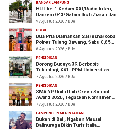
BANDAR LAMPUNG
HUT ke-1 Kodam XXI/Radin Inten,
Danrem 043/Gatam Ikuti Ziarah dan
Bakti Kesehatan
9 Agustus 2026
BJe
POLRI
Dua Pria Diamankan Satresnarkoba
Polres Tulang Bawang, Sabu 0,85
Gram dan Alat Hisap Disita
8 Agustus 2026
BJe
PENDIDIKAN
Dorong Budaya 3R Berbasis
Teknologi, KKL-PPM Universitas
Malahayati Kenalkan AI Barcode
7 Agustus 2026
BJe
untuk Edukasi Sampah
PENDIDIKAN
SMA YP Unila Raih Green School
Award 2026, Tegaskan Komitmen
Wujudkan Sekolah Ramah
7 Agustus 2026
BJe
Lingkungan
LAMPUNG
PEMERINTAHAN
Bukan di Bali, Ngaben Massal
Balinuraga Bikin Turis Italia