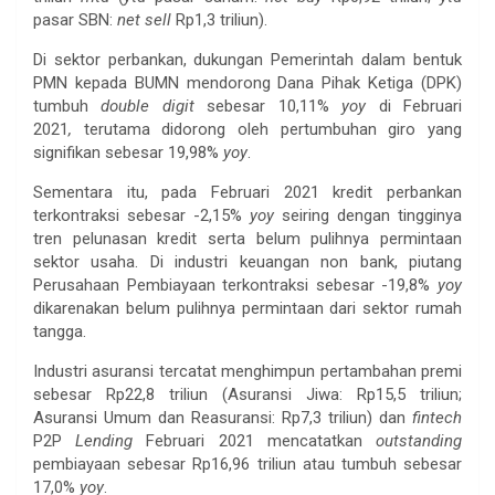
pasar SBN:
net sell
Rp1,3 triliun).
Di sektor perbankan, dukungan Pemerintah dalam bentuk
PMN kepada BUMN mendorong Dana Pihak Ketiga (DPK)
tumbuh
double digit
sebesar 10,11%
yoy
di Februari
2021
,
terutama didorong oleh pertumbuhan giro yang
signifikan sebesar 19,98%
yoy
.
Sementara itu, pada Februari 2021 kredit perbankan
terkontraksi sebesar -2,15%
yoy
seiring dengan tingginya
tren pelunasan kredit serta belum pulihnya permintaan
sektor usaha. Di industri keuangan non bank, piutang
Perusahaan Pembiayaan terkontraksi sebesar -19,8%
yoy
dikarenakan belum pulihnya permintaan dari sektor rumah
tangga.
Industri asuransi tercatat menghimpun pertambahan premi
sebesar Rp22,8 triliun (Asuransi Jiwa: Rp15,5 triliun;
Asuransi Umum dan Reasuransi: Rp7,3 triliun) dan
fintech
P2P
Lending
Februari 2021 mencatatkan
outstanding
pembiayaan sebesar Rp16,96 triliun atau tumbuh sebesar
17,0%
yoy
.