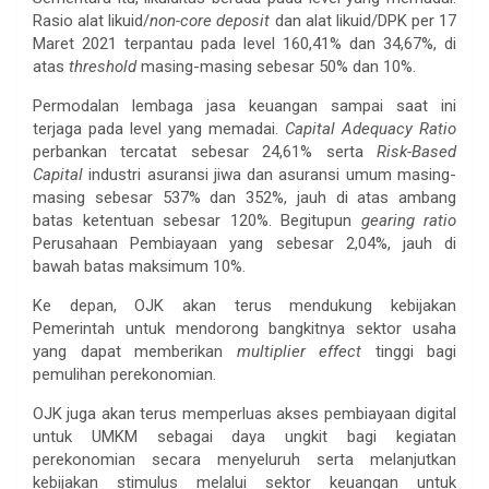
Rasio alat likuid/
non-core deposit
dan alat likuid/DPK per 17
Maret 2021 terpantau pada level 160,41% dan 34,67%, di
atas
threshold
masing-masing sebesar 50% dan 10%.
Permodalan lembaga jasa keuangan sampai saat ini
terjaga pada level yang memadai.
Capital Adequacy Ratio
perbankan tercatat sebesar 24,61% serta
Risk-Based
Capital
industri asuransi jiwa dan asuransi umum masing-
masing sebesar 537% dan 352%, jauh di atas ambang
batas ketentuan sebesar 120%. Begitupun
gearing ratio
Perusahaan Pembiayaan yang sebesar 2,04%, jauh di
bawah batas maksimum 10%.
Ke depan, OJK akan terus mendukung kebijakan
Pemerintah untuk mendorong bangkitnya sektor usaha
yang dapat memberikan
multiplier effect
tinggi bagi
pemulihan perekonomian.
OJK juga akan terus memperluas akses pembiayaan digital
untuk UMKM sebagai daya ungkit bagi kegiatan
perekonomian secara menyeluruh serta melanjutkan
kebijakan stimulus melalui sektor keuangan untuk