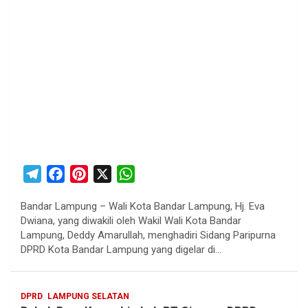
T
F
P
X
W
e
a
i
h
Bandar Lampung – Wali Kota Bandar Lampung, Hj. Eva
l
c
n
a
Dwiana, yang diwakili oleh Wakil Wali Kota Bandar
e
e
t
t
Lampung, Deddy Amarullah, menghadiri Sidang Paripurna
g
b
e
s
DPRD Kota Bandar Lampung yang digelar di…
r
o
r
A
a
o
e
p
DPRD
LAMPUNG SELATAN
m
k
s
p