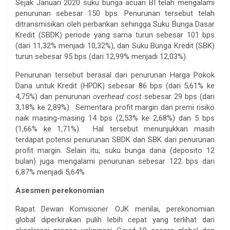
Sejak Januari 2020 suku bunga acuan BI telah mengalami
penurunan sebesar 150 bps. Penurunan tersebut telah
ditransmisikan oleh perbankan sehingga Suku Bunga Dasar
Kredit (SBDK) periode yang sama turun sebesar 101 bps
(dari 11,32% menjadi 10,32%), dan Suku Bunga Kredit (SBK)
turun sebesar 95 bps (dari 12,99% menjadi 12,03%).
Penurunan tersebut berasal dari penurunan Harga Pokok
Dana untuk Kredit (HPDK) sebesar 86 bps (dari 5,61% ke
4,75%) dan penurunan
overhead cost
sebesar 29 bps (dari
3,18% ke 2,89%). Sementara profit margin dan premi risiko
naik masing-masing 14 bps (2,53% ke 2,68%) dan 5 bps
(1,66% ke 1,71%). Hal tersebut menunjukkan masih
terdapat potensi penurunan SBDK dan SBK dari penurunan
profit margin. Selain itu, suku bunga dana (deposito 12
bulan) juga mengalami penurunan sebesar 122 bps dari
6,87% menjadi 5,64%
Asesmen perekonomian
Rapat Dewan Komisioner OJK menilai, perekonomian
global diperkirakan pulih lebih cepat yang terlihat dari