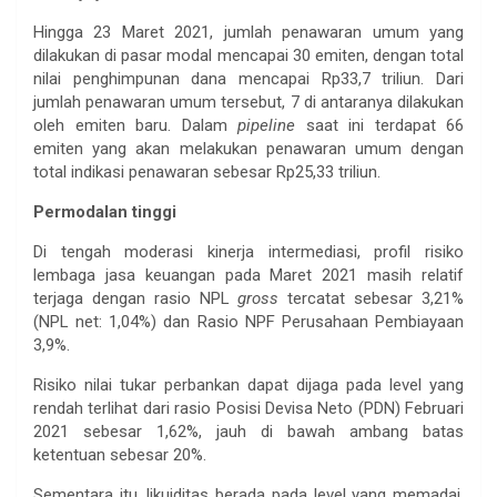
Hingga 23 Maret 2021, jumlah penawaran umum yang
dilakukan di pasar modal mencapai 30 emiten, dengan total
nilai penghimpunan dana mencapai Rp33,7 triliun. Dari
jumlah penawaran umum tersebut, 7 di antaranya dilakukan
oleh emiten baru. Dalam
pipeline
saat ini terdapat 66
emiten yang akan melakukan penawaran umum dengan
total indikasi penawaran sebesar Rp25,33 triliun.
Permodalan tinggi
Di tengah moderasi kinerja intermediasi, profil risiko
lembaga jasa keuangan pada Maret 2021 masih relatif
terjaga dengan rasio NPL
gross
tercatat sebesar 3,21%
(NPL net: 1,04%) dan Rasio NPF Perusahaan Pembiayaan
3,9%.
Risiko nilai tukar perbankan dapat dijaga pada level yang
rendah terlihat dari rasio Posisi Devisa Neto (PDN) Februari
2021 sebesar 1,62%, jauh di bawah ambang batas
ketentuan sebesar 20%.
Sementara itu, likuiditas berada pada level yang memadai.