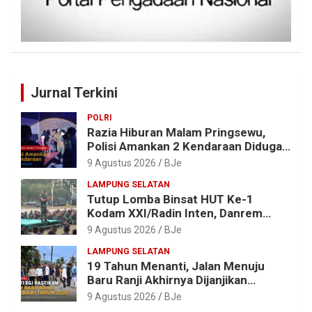
Jurnal Terkini
POLRI
Razia Hiburan Malam Pringsewu,
Polisi Amankan 2 Kendaraan Diduga
Bermasalah
9 Agustus 2026
BJe
LAMPUNG SELATAN
Tutup Lomba Binsat HUT Ke-1
Kodam XXI/Radin Inten, Danrem
043/Gatam Apresiasi Prestasi
9 Agustus 2026
BJe
Prajurit
LAMPUNG SELATAN
19 Tahun Menanti, Jalan Menuju
Baru Ranji Akhirnya Dijanjikan
Diperbaiki Tahun 2026
9 Agustus 2026
BJe