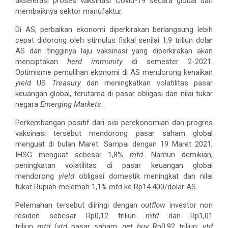
akselerasi proses vaksinasi Covid-19 secara global dan
membaiknya sektor manufaktur.
Di AS, perbaikan ekonomi diperkirakan berlangsung lebih
cepat didorong oleh stimulus fiskal senilai 1,9 triliun dolar
AS dan tingginya laju vaksinasi yang diperkirakan akan
menciptakan
herd immunity
di semester 2-2021.
Optimisme pemulihan ekonomi di AS mendorong kenaikan
yield
US
Treasury
dan meningkatkan volatilitas pasar
keuangan global, terutama di pasar obligasi dan nilai tukar
negara
Emerging Markets
.
Perkembangan positif dari sisi perekonomian dan progres
vaksinasi tersebut mendorong pasar saham global
menguat di bulan Maret. Sampai dengan 19 Maret 2021,
IHSG menguat sebesar 1,8%
mtd
. Namun demikian,
peningkatan volatilitas di pasar keuangan global
mendorong
yield
obligasi domestik meningkat dan nilai
tukar Rupiah melemah 1,1%
mtd
ke Rp14.400/dolar AS.
Pelemahan tersebut diiringi dengan
outflow
investor non
residen sebesar Rp0,12 triliun
mtd
dan Rp1,01
triliun
mtd
(
ytd
pasar saham:
net buy
Rp0,92 triliun;
ytd