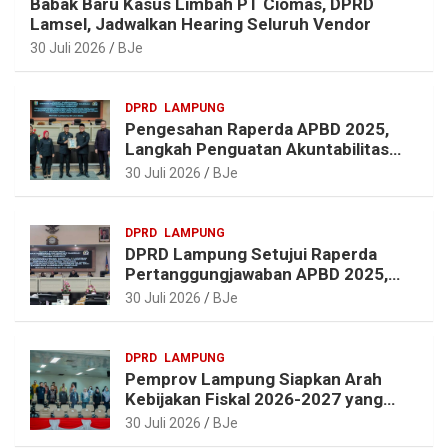
Babak Baru Kasus Limbah PT Ciomas, DPRD
t
Lamsel, Jadwalkan Hearing Seluruh Vendor
30 Juli 2026
BJe
DPRD
LAMPUNG
Pengesahan Raperda APBD 2025,
Langkah Penguatan Akuntabilitas
dan Pembangunan Lampung
30 Juli 2026
BJe
DPRD
LAMPUNG
DPRD Lampung Setujui Raperda
Pertanggungjawaban APBD 2025,
Beri Sejumlah Rekomendasi
30 Juli 2026
BJe
Perbaikan
DPRD
LAMPUNG
Pemprov Lampung Siapkan Arah
Kebijakan Fiskal 2026-2027 yang
Realistis dan Berkelanjutan
30 Juli 2026
BJe