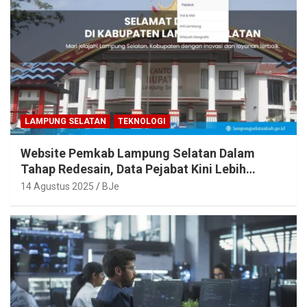
LAMPUNG SELATAN
TEKNOLOGI
Website Pemkab Lampung Selatan Dalam
Tahap Redesain, Data Pejabat Kini Lebih
Mudah Diakses
14 Agustus 2025
BJe