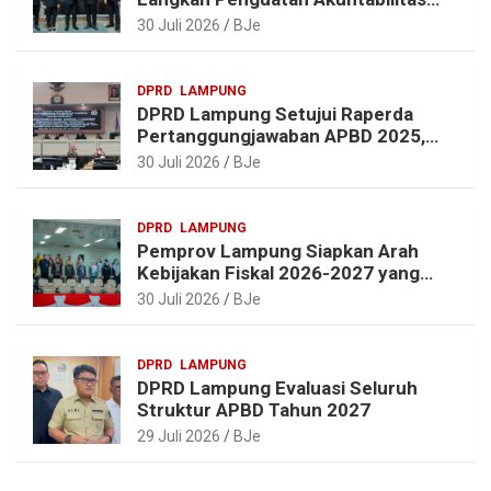
dan Pembangunan Lampung
30 Juli 2026
BJe
DPRD
LAMPUNG
DPRD Lampung Setujui Raperda
Pertanggungjawaban APBD 2025,
Beri Sejumlah Rekomendasi
30 Juli 2026
BJe
Perbaikan
DPRD
LAMPUNG
Pemprov Lampung Siapkan Arah
Kebijakan Fiskal 2026-2027 yang
Realistis dan Berkelanjutan
30 Juli 2026
BJe
DPRD
LAMPUNG
DPRD Lampung Evaluasi Seluruh
Struktur APBD Tahun 2027
29 Juli 2026
BJe