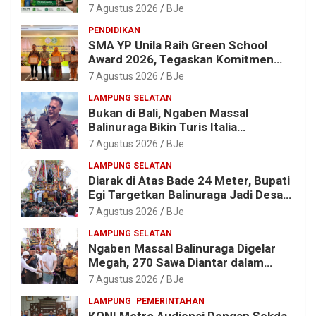
Malahayati Kenalkan AI Barcode
7 Agustus 2026
BJe
untuk Edukasi Sampah
PENDIDIKAN
SMA YP Unila Raih Green School
Award 2026, Tegaskan Komitmen
Wujudkan Sekolah Ramah
7 Agustus 2026
BJe
Lingkungan
LAMPUNG SELATAN
Bukan di Bali, Ngaben Massal
Balinuraga Bikin Turis Italia
Terpukau, Puluhan Ribu Orang Ikut
7 Agustus 2026
BJe
Menyaksikan
LAMPUNG SELATAN
Diarak di Atas Bade 24 Meter, Bupati
Egi Targetkan Balinuraga Jadi Desa
Wisata Budaya 2027
7 Agustus 2026
BJe
LAMPUNG SELATAN
Ngaben Massal Balinuraga Digelar
Megah, 270 Sawa Diantar dalam
Tradisi Suci yang Gerakkan Ekonomi
7 Agustus 2026
BJe
Warga
LAMPUNG
PEMERINTAHAN