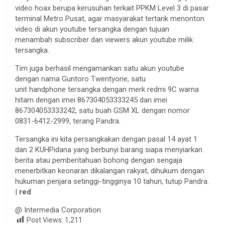
video hoax berupa kerusuhan terkait PPKM Level 3 di pasar
terminal Metro Pusat, agar masyarakat tertarik menonton
video di akun youtube tersangka dengan tujuan
menambah subscriber dan viewers akun youtube milik
tersangka.
Tim juga berhasil mengamankan satu akun youtube
dengan nama Guntoro Twentyone, satu
unit handphone tersangka dengan merk redmi 9C warna
hitam dengan imei 867304053333245 dan imei
867304053333242, satu buah GSM XL dengan nomor
0831-6412-2999, terang Pandra.
Tersangka ini kita persangkakan dengan pasal 14 ayat 1
dan 2 KUHPidana yang berbunyi barang siapa menyiarkan
berita atau pemberitahuan bohong dengan sengaja
menerbitkan keonaran dikalangan rakyat, dihukum dengan
hukuman penjara setinggi-tingginya 10 tahun, tutup Pandra.
|
red
@ Intermedia Corporation
Post Views:
1,211