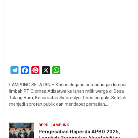
T
F
P
X
W
e
a
i
h
LAMPUNG SELATAN – Kasus dugaan pembuangan lumpur
l
c
n
a
limbah PT Ciomas Adisatwa ke lahan milik warga di Desa
e
e
t
t
Talang Baru, Kecamatan Sidomulyo, terus bergulir. Setelah
g
b
e
s
menjadi sorotan publik dan mendapat perhatian…
r
o
r
A
a
o
e
p
DPRD
LAMPUNG
m
k
s
p
Pengesahan Raperda APBD 2025,
t
Langkah Penguatan Akuntabilitas