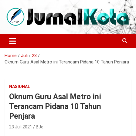
Skip
to
content
Sumber Berita Indonesia dan Internasional Terkini
JURNALKOTA.NET
Home
Juli
23
Oknum Guru Asal Metro ini Terancam Pidana 10 Tahun Penjara
NASIONAL
Oknum Guru Asal Metro ini
Terancam Pidana 10 Tahun
Penjara
23 Juli 2021
BJe