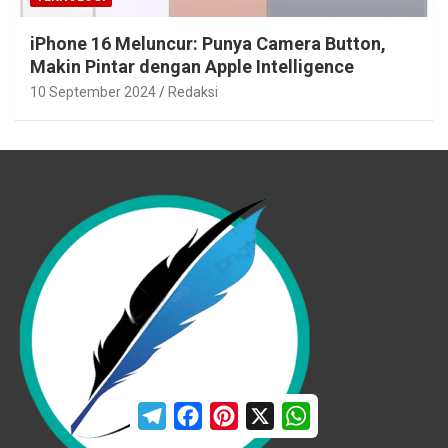
iPhone 16 Meluncur: Punya Camera Button,
Makin Pintar dengan Apple Intelligence
10 September 2024
Redaksi
T
F
P
X
W
e
a
i
h
l
c
n
a