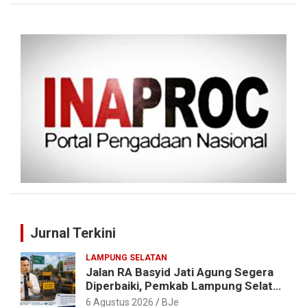
Jurnal Terkini
LAMPUNG SELATAN
Jalan RA Basyid Jati Agung Segera
Diperbaiki, Pemkab Lampung Selatan
Alokasikan Rp1,13 Miliar
6 Agustus 2026
BJe