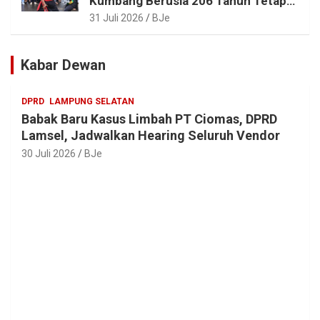
Kumbang Berusia 206 Tahun Tetap
Lestari, Bupati Egi Ajak Generasi
31 Juli 2026
BJe
Muda Jaga Warisan Leluhur
Kabar Dewan
DPRD
LAMPUNG SELATAN
Babak Baru Kasus Limbah PT Ciomas, DPRD
Lamsel, Jadwalkan Hearing Seluruh Vendor
30 Juli 2026
BJe