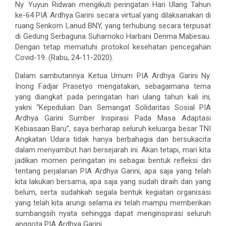
Ny. Yuyun Ridwan mengikuti peringatan Hari Ulang Tahun
ke-64 PIA Ardhya Garini secara virtual yang dilaksanakan di
ruang Senkom Lanud BNY, yang terhubung secara terpusat
di Gedung Serbaguna Suharnoko Harbani Denma Mabesau.
Dengan tetap mematuhi protokol kesehatan pencegahan
Covid-19. (Rabu, 24-11-2020).
Dalam sambutannya Ketua Umum PIA Ardhya Garini Ny.
Inong Fadjar Prasetyo mengatakan, sebagaimana tema
yang diangkat pada peringatan hari ulang tahun kali ini,
yakni “Kepedulian Dan Semangat Solidaritas Sosial PIA
Ardhya Garini Sumber Inspirasi Pada Masa Adaptasi
Kebiasaan Baru”, saya berharap seluruh keluarga besar TNI
Angkatan Udara tidak hanya berbahagia dan bersukacita
dalam menyambut hari bersejarah ini. Akan tetapi, mari kita
jadikan momen peringatan ini sebagai bentuk refleksi diri
tentang perjalanan PIA Ardhya Garini, apa saja yang telah
kita lakukan bersama, apa saja yang sudah diraih dan yang
belum, serta sudahkah segala bentuk kegiatan organisasi
yang telah kita arungi selama ini telah mampu memberikan
sumbangsih nyata sehingga dapat menginspirasi seluruh
anggota PIA Ardhya Garini.