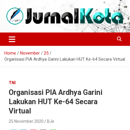
Skip
to
content
Sumber Berita Indonesia dan Internasional Terkini
JURNALKOTA.NET
Home
November
25
Organisasi PIA Ardhya Garini Lakukan HUT Ke-64 Secara Virtual
TNI
Organisasi PIA Ardhya Garini
Lakukan HUT Ke-64 Secara
Virtual
25 November 2020
BJe