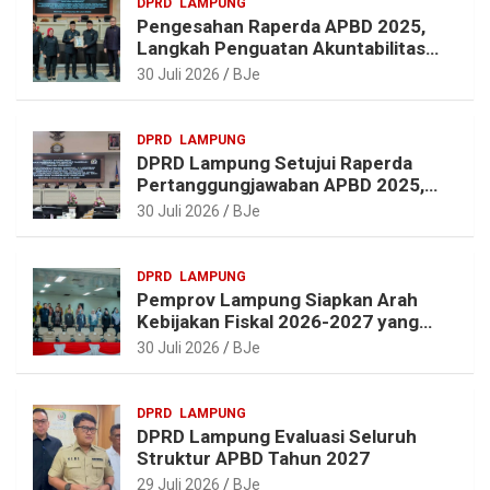
DPRD
LAMPUNG
m
k
s
p
Pengesahan Raperda APBD 2025,
t
Langkah Penguatan Akuntabilitas
dan Pembangunan Lampung
30 Juli 2026
BJe
DPRD
LAMPUNG
DPRD Lampung Setujui Raperda
Pertanggungjawaban APBD 2025,
Beri Sejumlah Rekomendasi
30 Juli 2026
BJe
Perbaikan
DPRD
LAMPUNG
Pemprov Lampung Siapkan Arah
Kebijakan Fiskal 2026-2027 yang
Realistis dan Berkelanjutan
30 Juli 2026
BJe
DPRD
LAMPUNG
DPRD Lampung Evaluasi Seluruh
Struktur APBD Tahun 2027
29 Juli 2026
BJe