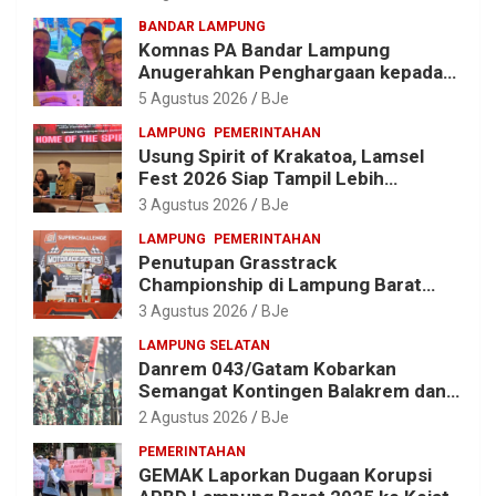
BANDAR LAMPUNG
Komnas PA Bandar Lampung
Anugerahkan Penghargaan kepada
Kombes Pol. Alfret Jacob Tilukay
5 Agustus 2026
BJe
LAMPUNG
PEMERINTAHAN
Usung Spirit of Krakatoa, Lamsel
Fest 2026 Siap Tampil Lebih
Spektakuler dengan Empat Event
3 Agustus 2026
BJe
Ikonik dan Deretan Artis Ibu Kota
LAMPUNG
PEMERINTAHAN
Penutupan Grasstrack
Championship di Lampung Barat
Meriah, Dihadiri Ribuan Penonton; Ini
3 Agustus 2026
BJe
Kata Bupati Parosil
LAMPUNG SELATAN
Danrem 043/Gatam Kobarkan
Semangat Kontingen Balakrem dan
Yonif 143/TWEJ di Pembukaan
2 Agustus 2026
BJe
Lomba Binsat HUT Ke-1 Kodam
PEMERINTAHAN
XXI/Radin Inten
GEMAK Laporkan Dugaan Korupsi