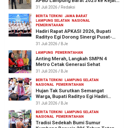
APBD Lampung Barat 2025 ke Kejati
Lampung, Soroti Proyek Jalan
31 Juli 2026
Redaksi
hingga Pengadaan Bibit Ikan
BERITA TERKINI
JAWA BARAT
LAMPUNG SELATAN
NASIONAL
PEMERINTAHAN
Hadiri Rapat APKASI 2026, Bupati
Radityo Egi Dorong Sinergi Pusat-
Daerah untuk Percepat
31 Juli 2026
BJe
Pembangunan Kabupaten
LAMPUNG
PEMERINTAHAN
Anting Merah, Langkah SMPN 4
Metro Cetak Generasi Sehat
31 Juli 2026
BJe
BERITA TERKINI
LAMPUNG SELATAN
NASIONAL
PEMERINTAHAN
Hujan Tak Surutkan Semangat
Warga, Bupati Radityo Egi Hadiri
Tradisi Sedekah Bumi 206 Tahun di
31 Juli 2026
BJe
Sumur Kumbang
BERITA TERKINI
LAMPUNG SELATAN
NASIONAL
PEMERINTAHAN
Tradisi Sedekah Bumi Sumur