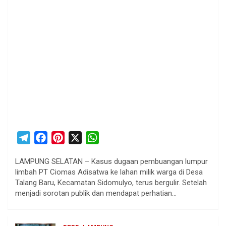
T
F
P
X
W
e
a
i
h
LAMPUNG SELATAN – Kasus dugaan pembuangan lumpur
l
c
n
a
limbah PT Ciomas Adisatwa ke lahan milik warga di Desa
e
e
t
t
Talang Baru, Kecamatan Sidomulyo, terus bergulir. Setelah
g
b
e
s
menjadi sorotan publik dan mendapat perhatian…
r
o
r
A
a
o
e
p