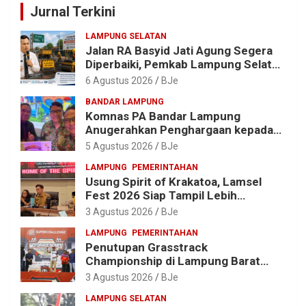
Jurnal Terkini
LAMPUNG SELATAN
Jalan RA Basyid Jati Agung Segera
Diperbaiki, Pemkab Lampung Selatan
Alokasikan Rp1,13 Miliar
6 Agustus 2026
BJe
BANDAR LAMPUNG
Komnas PA Bandar Lampung
Anugerahkan Penghargaan kepada
Kombes Pol. Alfret Jacob Tilukay
5 Agustus 2026
BJe
LAMPUNG
PEMERINTAHAN
Usung Spirit of Krakatoa, Lamsel
Fest 2026 Siap Tampil Lebih
Spektakuler dengan Empat Event
3 Agustus 2026
BJe
Ikonik dan Deretan Artis Ibu Kota
LAMPUNG
PEMERINTAHAN
Penutupan Grasstrack
Championship di Lampung Barat
Meriah, Dihadiri Ribuan Penonton; Ini
3 Agustus 2026
BJe
Kata Bupati Parosil
LAMPUNG SELATAN