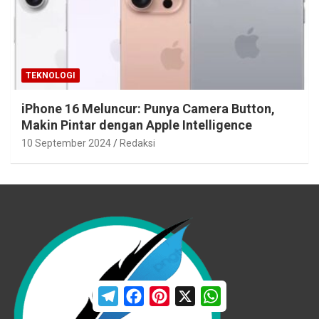
TEKNOLOGI
iPhone 16 Meluncur: Punya Camera Button,
Makin Pintar dengan Apple Intelligence
10 September 2024
Redaksi
T
F
P
X
W
e
a
i
h
l
c
n
a