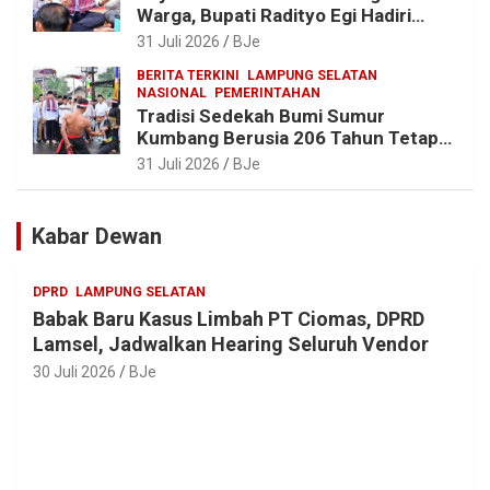
Warga, Bupati Radityo Egi Hadiri
Tradisi Sedekah Bumi 206 Tahun di
31 Juli 2026
BJe
Sumur Kumbang
BERITA TERKINI
LAMPUNG SELATAN
NASIONAL
PEMERINTAHAN
Tradisi Sedekah Bumi Sumur
Kumbang Berusia 206 Tahun Tetap
Lestari, Bupati Egi Ajak Generasi
31 Juli 2026
BJe
Muda Jaga Warisan Leluhur
Kabar Dewan
DPRD
LAMPUNG SELATAN
Babak Baru Kasus Limbah PT Ciomas, DPRD
Lamsel, Jadwalkan Hearing Seluruh Vendor
30 Juli 2026
BJe