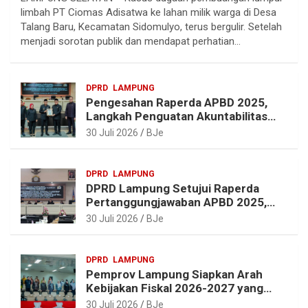
l
c
n
a
limbah PT Ciomas Adisatwa ke lahan milik warga di Desa
e
e
t
t
Talang Baru, Kecamatan Sidomulyo, terus bergulir. Setelah
g
b
e
s
menjadi sorotan publik dan mendapat perhatian…
r
o
r
A
a
o
e
p
DPRD
LAMPUNG
m
k
s
p
Pengesahan Raperda APBD 2025,
t
Langkah Penguatan Akuntabilitas
dan Pembangunan Lampung
30 Juli 2026
BJe
DPRD
LAMPUNG
DPRD Lampung Setujui Raperda
Pertanggungjawaban APBD 2025,
Beri Sejumlah Rekomendasi
30 Juli 2026
BJe
Perbaikan
DPRD
LAMPUNG
Pemprov Lampung Siapkan Arah
Kebijakan Fiskal 2026-2027 yang
Realistis dan Berkelanjutan
30 Juli 2026
BJe