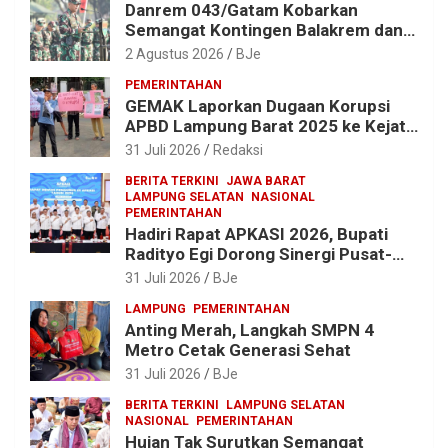
Danrem 043/Gatam Kobarkan
Semangat Kontingen Balakrem dan
Yonif 143/TWEJ di Pembukaan
2 Agustus 2026
BJe
Lomba Binsat HUT Ke-1 Kodam
PEMERINTAHAN
XXI/Radin Inten
GEMAK Laporkan Dugaan Korupsi
APBD Lampung Barat 2025 ke Kejati
Lampung, Soroti Proyek Jalan
31 Juli 2026
Redaksi
hingga Pengadaan Bibit Ikan
BERITA TERKINI
JAWA BARAT
LAMPUNG SELATAN
NASIONAL
PEMERINTAHAN
Hadiri Rapat APKASI 2026, Bupati
Radityo Egi Dorong Sinergi Pusat-
Daerah untuk Percepat
31 Juli 2026
BJe
Pembangunan Kabupaten
LAMPUNG
PEMERINTAHAN
Anting Merah, Langkah SMPN 4
Metro Cetak Generasi Sehat
31 Juli 2026
BJe
BERITA TERKINI
LAMPUNG SELATAN
NASIONAL
PEMERINTAHAN
Hujan Tak Surutkan Semangat