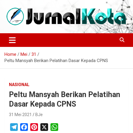
Skip
to
content
Sumber Berita Indonesia dan Internasional Terkini
JURNALKOTA.NET
Home
Mei
31
Peltu Mansyah Berikan Pelatihan Dasar Kepada CPNS
NASIONAL
Peltu Mansyah Berikan Pelatihan
Dasar Kepada CPNS
31 Mei 2021
BJe
T
F
P
X
W