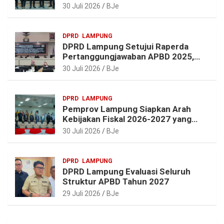
dan Pembangunan Lampung
30 Juli 2026
BJe
DPRD
LAMPUNG
DPRD Lampung Setujui Raperda
Pertanggungjawaban APBD 2025,
Beri Sejumlah Rekomendasi
30 Juli 2026
BJe
Perbaikan
DPRD
LAMPUNG
Pemprov Lampung Siapkan Arah
Kebijakan Fiskal 2026-2027 yang
Realistis dan Berkelanjutan
30 Juli 2026
BJe
DPRD
LAMPUNG
DPRD Lampung Evaluasi Seluruh
Struktur APBD Tahun 2027
29 Juli 2026
BJe