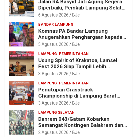
Jalan RA Basyid Jati Agung Segera
Diperbaiki, Pemkab Lampung Selatan
Alokasikan Rp1,13 Miliar
6 Agustus 2026
BJe
BANDAR LAMPUNG
Komnas PA Bandar Lampung
Anugerahkan Penghargaan kepada
Kombes Pol. Alfret Jacob Tilukay
5 Agustus 2026
BJe
LAMPUNG
PEMERINTAHAN
Usung Spirit of Krakatoa, Lamsel
Fest 2026 Siap Tampil Lebih
Spektakuler dengan Empat Event
3 Agustus 2026
BJe
Ikonik dan Deretan Artis Ibu Kota
LAMPUNG
PEMERINTAHAN
Penutupan Grasstrack
Championship di Lampung Barat
Meriah, Dihadiri Ribuan Penonton; Ini
3 Agustus 2026
BJe
Kata Bupati Parosil
LAMPUNG SELATAN
Danrem 043/Gatam Kobarkan
Semangat Kontingen Balakrem dan
Yonif 143/TWEJ di Pembukaan
2 Agustus 2026
BJe