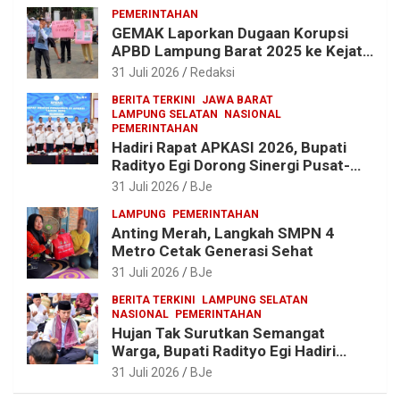
Lomba Binsat HUT Ke-1 Kodam
PEMERINTAHAN
XXI/Radin Inten
GEMAK Laporkan Dugaan Korupsi
APBD Lampung Barat 2025 ke Kejati
Lampung, Soroti Proyek Jalan
31 Juli 2026
Redaksi
hingga Pengadaan Bibit Ikan
BERITA TERKINI
JAWA BARAT
LAMPUNG SELATAN
NASIONAL
PEMERINTAHAN
Hadiri Rapat APKASI 2026, Bupati
Radityo Egi Dorong Sinergi Pusat-
Daerah untuk Percepat
31 Juli 2026
BJe
Pembangunan Kabupaten
LAMPUNG
PEMERINTAHAN
Anting Merah, Langkah SMPN 4
Metro Cetak Generasi Sehat
31 Juli 2026
BJe
BERITA TERKINI
LAMPUNG SELATAN
NASIONAL
PEMERINTAHAN
Hujan Tak Surutkan Semangat
Warga, Bupati Radityo Egi Hadiri
Tradisi Sedekah Bumi 206 Tahun di
31 Juli 2026
BJe
Sumur Kumbang