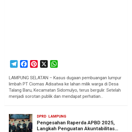
T
F
P
X
W
e
a
i
h
LAMPUNG SELATAN – Kasus dugaan pembuangan lumpur
l
c
n
a
limbah PT Ciomas Adisatwa ke lahan milik warga di Desa
e
e
t
t
Talang Baru, Kecamatan Sidomulyo, terus bergulir. Setelah
g
b
e
s
menjadi sorotan publik dan mendapat perhatian…
r
o
r
A
a
o
e
p
DPRD
LAMPUNG
m
k
s
p
Pengesahan Raperda APBD 2025,
t
Langkah Penguatan Akuntabilitas