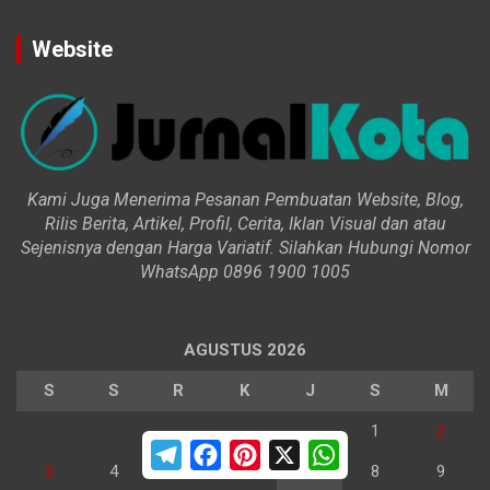
Website
Kami Juga Menerima Pesanan Pembuatan Website, Blog,
Rilis Berita, Artikel, Profil, Cerita, Iklan Visual dan atau
Sejenisnya dengan Harga Variatif. Silahkan Hubungi Nomor
WhatsApp 0896 1900 1005
AGUSTUS 2026
S
S
R
K
J
S
M
1
2
T
F
P
X
W
e
a
i
h
3
4
5
6
7
8
9
l
c
n
a