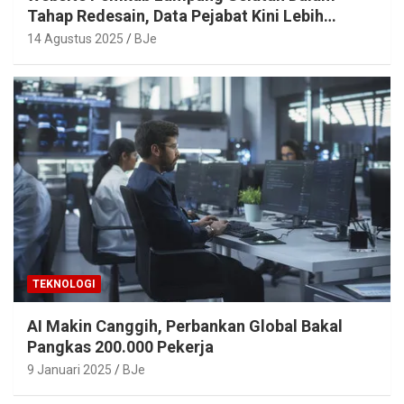
Tahap Redesain, Data Pejabat Kini Lebih
Mudah Diakses
14 Agustus 2025
BJe
TEKNOLOGI
AI Makin Canggih, Perbankan Global Bakal
Pangkas 200.000 Pekerja
9 Januari 2025
BJe