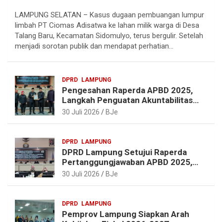
e
a
i
h
LAMPUNG SELATAN – Kasus dugaan pembuangan lumpur
l
c
n
a
limbah PT Ciomas Adisatwa ke lahan milik warga di Desa
e
e
t
t
Talang Baru, Kecamatan Sidomulyo, terus bergulir. Setelah
g
b
e
s
menjadi sorotan publik dan mendapat perhatian…
r
o
r
A
a
o
e
p
DPRD
LAMPUNG
m
k
s
p
Pengesahan Raperda APBD 2025,
t
Langkah Penguatan Akuntabilitas
dan Pembangunan Lampung
30 Juli 2026
BJe
DPRD
LAMPUNG
DPRD Lampung Setujui Raperda
Pertanggungjawaban APBD 2025,
Beri Sejumlah Rekomendasi
30 Juli 2026
BJe
Perbaikan
DPRD
LAMPUNG
Pemprov Lampung Siapkan Arah