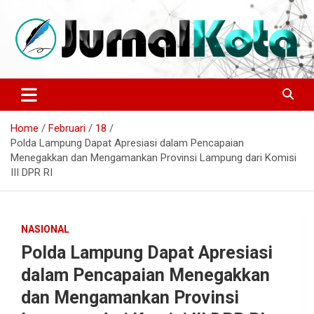
Skip
to
content
Sumber Berita Indonesia dan Internasional Terkini
JURNALKOTA.NET
Home
Februari
18
Polda Lampung Dapat Apresiasi dalam Pencapaian
Menegakkan dan Mengamankan Provinsi Lampung dari Komisi
III DPR RI
NASIONAL
Polda Lampung Dapat Apresiasi
dalam Pencapaian Menegakkan
dan Mengamankan Provinsi