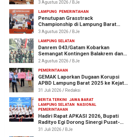
Spektakuler dengan Empat Event
3 Agustus 2026
BJe
Ikonik dan Deretan Artis Ibu Kota
LAMPUNG
PEMERINTAHAN
Penutupan Grasstrack
Championship di Lampung Barat
Meriah, Dihadiri Ribuan Penonton; Ini
3 Agustus 2026
BJe
Kata Bupati Parosil
LAMPUNG SELATAN
Danrem 043/Gatam Kobarkan
Semangat Kontingen Balakrem dan
Yonif 143/TWEJ di Pembukaan
2 Agustus 2026
BJe
Lomba Binsat HUT Ke-1 Kodam
PEMERINTAHAN
XXI/Radin Inten
GEMAK Laporkan Dugaan Korupsi
APBD Lampung Barat 2025 ke Kejati
Lampung, Soroti Proyek Jalan
31 Juli 2026
Redaksi
hingga Pengadaan Bibit Ikan
BERITA TERKINI
JAWA BARAT
LAMPUNG SELATAN
NASIONAL
PEMERINTAHAN
Hadiri Rapat APKASI 2026, Bupati
Radityo Egi Dorong Sinergi Pusat-
Daerah untuk Percepat
31 Juli 2026
BJe
Pembangunan Kabupaten