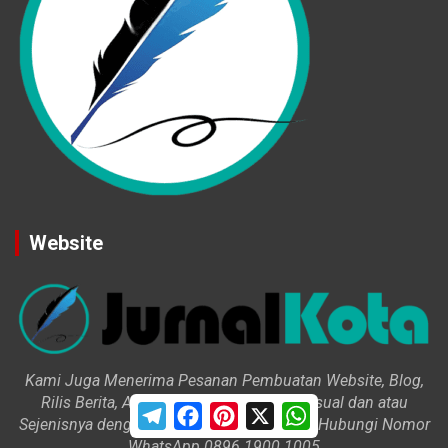
Website
Kami Juga Menerima Pesanan Pembuatan Website, Blog,
Rilis Berita, Artikel, Profil, Cerita, Iklan Visual dan atau
T
F
P
X
W
Sejenisnya dengan Harga Variatif. Silahkan Hubungi Nomor
e
a
i
h
l
c
n
a
WhatsApp 0896 1900 1005