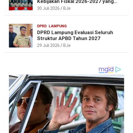
Kebijakan Fiskal 2026-2027 yang
Realistis dan Berkelanjutan
30 Juli 2026
BJe
DPRD
LAMPUNG
DPRD Lampung Evaluasi Seluruh
Struktur APBD Tahun 2027
29 Juli 2026
BJe