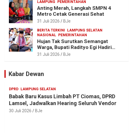
LAMPUNG
PEMERINTAHAN
Anting Merah, Langkah SMPN 4
Metro Cetak Generasi Sehat
31 Juli 2026
BJe
BERITA TERKINI
LAMPUNG SELATAN
NASIONAL
PEMERINTAHAN
Hujan Tak Surutkan Semangat
Warga, Bupati Radityo Egi Hadiri
Tradisi Sedekah Bumi 206 Tahun di
31 Juli 2026
BJe
Sumur Kumbang
Kabar Dewan
DPRD
LAMPUNG SELATAN
Babak Baru Kasus Limbah PT Ciomas, DPRD
Lamsel, Jadwalkan Hearing Seluruh Vendor
30 Juli 2026
BJe