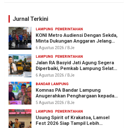
Jurnal Terkini
LAMPUNG
PEMERINTAHAN
KONI Metro Audiensi Dengan Sekda,
Minta Dukungan Anggaran Jelang
Porprov X Lampung
6 Agustus 2026
BJe
LAMPUNG
PEMERINTAHAN
Jalan RA Basyid Jati Agung Segera
Diperbaiki, Pemkab Lampung Selatan
Alokasikan Rp1,13 Miliar
6 Agustus 2026
BJe
BANDAR LAMPUNG
Komnas PA Bandar Lampung
Anugerahkan Penghargaan kepada
Kombes Pol. Alfret Jacob Tilukay
5 Agustus 2026
BJe
LAMPUNG
PEMERINTAHAN
Usung Spirit of Krakatoa, Lamsel
Fest 2026 Siap Tampil Lebih