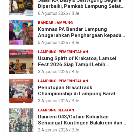
Jalan RA Basyid Jati Agung Segera
Diperbaiki, Pemkab Lampung Selatan
Alokasikan Rp1,13 Miliar
6 Agustus 2026
BJe
BANDAR LAMPUNG
Komnas PA Bandar Lampung
Anugerahkan Penghargaan kepada
Kombes Pol. Alfret Jacob Tilukay
5 Agustus 2026
BJe
LAMPUNG
PEMERINTAHAN
Usung Spirit of Krakatoa, Lamsel
Fest 2026 Siap Tampil Lebih
Spektakuler dengan Empat Event
3 Agustus 2026
BJe
Ikonik dan Deretan Artis Ibu Kota
LAMPUNG
PEMERINTAHAN
Penutupan Grasstrack
Championship di Lampung Barat
Meriah, Dihadiri Ribuan Penonton; Ini
3 Agustus 2026
BJe
Kata Bupati Parosil
LAMPUNG SELATAN
Danrem 043/Gatam Kobarkan
Semangat Kontingen Balakrem dan
Yonif 143/TWEJ di Pembukaan
2 Agustus 2026
BJe
Lomba Binsat HUT Ke-1 Kodam