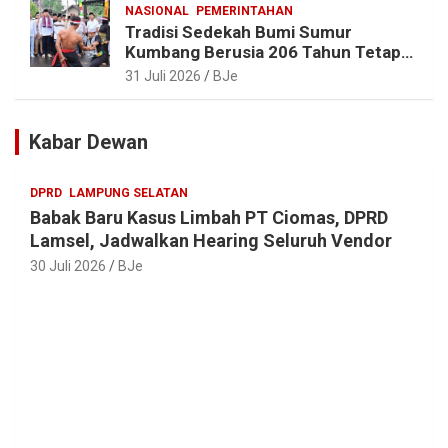
NASIONAL
PEMERINTAHAN
Tradisi Sedekah Bumi Sumur
Kumbang Berusia 206 Tahun Tetap
Lestari, Bupati Egi Ajak Generasi
31 Juli 2026
BJe
Muda Jaga Warisan Leluhur
Kabar Dewan
DPRD
LAMPUNG SELATAN
Babak Baru Kasus Limbah PT Ciomas, DPRD
Lamsel, Jadwalkan Hearing Seluruh Vendor
30 Juli 2026
BJe