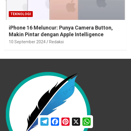
TEKNOLOGI
iPhone 16 Meluncur: Punya Camera Button,
Makin Pintar dengan Apple Intelligence
10 September 2024
Redaksi
T
F
P
X
W
e
a
i
h
l
c
n
a