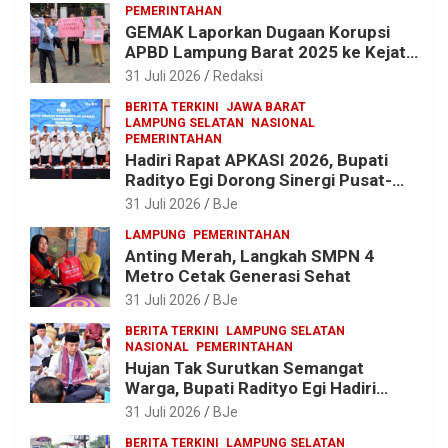
PEMERINTAHAN
XXI/Radin Inten
GEMAK Laporkan Dugaan Korupsi
APBD Lampung Barat 2025 ke Kejati
Lampung, Soroti Proyek Jalan
31 Juli 2026
Redaksi
hingga Pengadaan Bibit Ikan
BERITA TERKINI
JAWA BARAT
LAMPUNG SELATAN
NASIONAL
PEMERINTAHAN
Hadiri Rapat APKASI 2026, Bupati
Radityo Egi Dorong Sinergi Pusat-
Daerah untuk Percepat
31 Juli 2026
BJe
Pembangunan Kabupaten
LAMPUNG
PEMERINTAHAN
Anting Merah, Langkah SMPN 4
Metro Cetak Generasi Sehat
31 Juli 2026
BJe
BERITA TERKINI
LAMPUNG SELATAN
NASIONAL
PEMERINTAHAN
Hujan Tak Surutkan Semangat
Warga, Bupati Radityo Egi Hadiri
Tradisi Sedekah Bumi 206 Tahun di
31 Juli 2026
BJe
Sumur Kumbang
BERITA TERKINI
LAMPUNG SELATAN