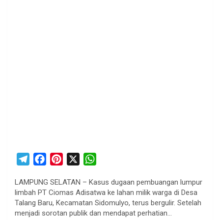
T
F
P
X
W
e
a
i
h
LAMPUNG SELATAN – Kasus dugaan pembuangan lumpur
l
c
n
a
limbah PT Ciomas Adisatwa ke lahan milik warga di Desa
e
e
t
t
Talang Baru, Kecamatan Sidomulyo, terus bergulir. Setelah
g
b
e
s
menjadi sorotan publik dan mendapat perhatian…