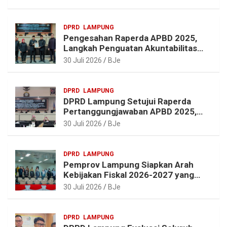
r
o
r
A
a
o
e
p
DPRD
LAMPUNG
m
k
s
p
Pengesahan Raperda APBD 2025,
t
Langkah Penguatan Akuntabilitas
dan Pembangunan Lampung
30 Juli 2026
BJe
DPRD
LAMPUNG
DPRD Lampung Setujui Raperda
Pertanggungjawaban APBD 2025,
Beri Sejumlah Rekomendasi
30 Juli 2026
BJe
Perbaikan
DPRD
LAMPUNG
Pemprov Lampung Siapkan Arah
Kebijakan Fiskal 2026-2027 yang
Realistis dan Berkelanjutan
30 Juli 2026
BJe
DPRD
LAMPUNG