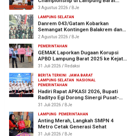
Championship di Lampung Barat
Meriah, Dihadiri Ribuan Penonton; Ini
3 Agustus 2026
BJe
Kata Bupati Parosil
LAMPUNG SELATAN
Danrem 043/Gatam Kobarkan
Semangat Kontingen Balakrem dan
Yonif 143/TWEJ di Pembukaan
2 Agustus 2026
BJe
Lomba Binsat HUT Ke-1 Kodam
PEMERINTAHAN
XXI/Radin Inten
GEMAK Laporkan Dugaan Korupsi
APBD Lampung Barat 2025 ke Kejati
Lampung, Soroti Proyek Jalan
31 Juli 2026
Redaksi
hingga Pengadaan Bibit Ikan
BERITA TERKINI
JAWA BARAT
LAMPUNG SELATAN
NASIONAL
PEMERINTAHAN
Hadiri Rapat APKASI 2026, Bupati
Radityo Egi Dorong Sinergi Pusat-
Daerah untuk Percepat
31 Juli 2026
BJe
Pembangunan Kabupaten
LAMPUNG
PEMERINTAHAN
Anting Merah, Langkah SMPN 4
Metro Cetak Generasi Sehat
31 Juli 2026
BJe