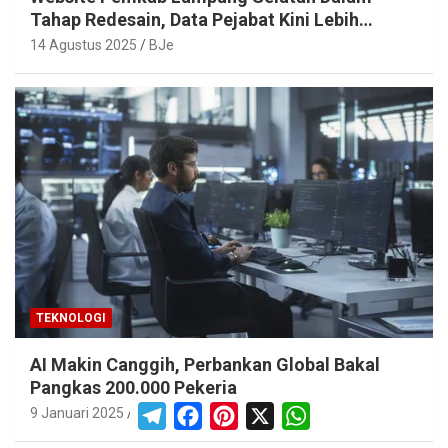
Tahap Redesain, Data Pejabat Kini Lebih
Mudah Diakses
14 Agustus 2025
BJe
TEKNOLOGI
AI Makin Canggih, Perbankan Global Bakal
Pangkas 200.000 Pekerja
T
F
P
X
W
9 Januari 2025
BJe
e
a
i
h
l
c
n
a