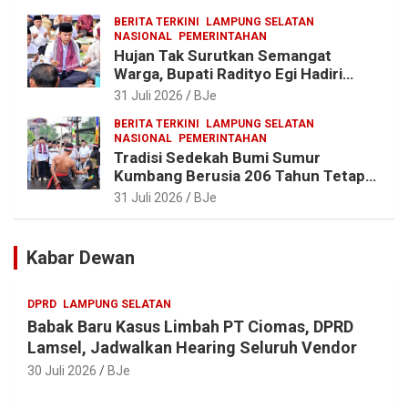
BERITA TERKINI
LAMPUNG SELATAN
NASIONAL
PEMERINTAHAN
Hujan Tak Surutkan Semangat
Warga, Bupati Radityo Egi Hadiri
Tradisi Sedekah Bumi 206 Tahun di
31 Juli 2026
BJe
Sumur Kumbang
BERITA TERKINI
LAMPUNG SELATAN
NASIONAL
PEMERINTAHAN
Tradisi Sedekah Bumi Sumur
Kumbang Berusia 206 Tahun Tetap
Lestari, Bupati Egi Ajak Generasi
31 Juli 2026
BJe
Muda Jaga Warisan Leluhur
Kabar Dewan
DPRD
LAMPUNG SELATAN
Babak Baru Kasus Limbah PT Ciomas, DPRD
Lamsel, Jadwalkan Hearing Seluruh Vendor
30 Juli 2026
BJe