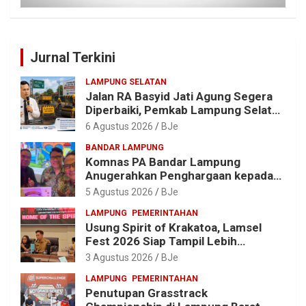
Jurnal Terkini
LAMPUNG SELATAN
Jalan RA Basyid Jati Agung Segera
Diperbaiki, Pemkab Lampung Selatan
Alokasikan Rp1,13 Miliar
6 Agustus 2026
BJe
BANDAR LAMPUNG
Komnas PA Bandar Lampung
Anugerahkan Penghargaan kepada
Kombes Pol. Alfret Jacob Tilukay
5 Agustus 2026
BJe
LAMPUNG
PEMERINTAHAN
Usung Spirit of Krakatoa, Lamsel
Fest 2026 Siap Tampil Lebih
Spektakuler dengan Empat Event
3 Agustus 2026
BJe
Ikonik dan Deretan Artis Ibu Kota
LAMPUNG
PEMERINTAHAN
Penutupan Grasstrack