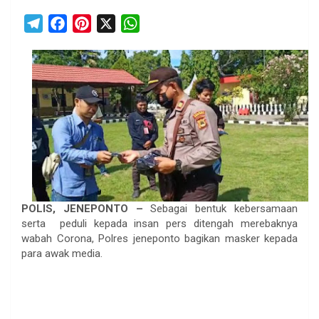
T
F
P
X
W
e
a
i
h
l
c
n
a
e
e
t
t
g
b
e
s
r
o
r
A
a
o
e
p
m
k
s
p
t
POLIS, JENEPONTO –
Sebagai bentuk kebersamaan
serta peduli kepada insan pers ditengah merebaknya
wabah Corona, Polres jeneponto bagikan masker kepada
para awak media.