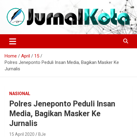
Skip
to
content
Sumber Berita Indonesia dan Internasional Terkini
JURNALKOTA.NET
Home
April
15
Polres Jeneponto Peduli Insan Media, Bagikan Masker Ke
Jurnalis
NASIONAL
Polres Jeneponto Peduli Insan
Media, Bagikan Masker Ke
Jurnalis
15 April 2020
BJe