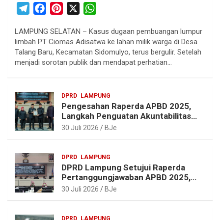
T
F
P
X
W
e
a
i
h
LAMPUNG SELATAN – Kasus dugaan pembuangan lumpur
l
c
n
a
limbah PT Ciomas Adisatwa ke lahan milik warga di Desa
e
e
t
t
Talang Baru, Kecamatan Sidomulyo, terus bergulir. Setelah
g
b
e
s
menjadi sorotan publik dan mendapat perhatian…
r
o
r
A
a
o
e
p
DPRD
LAMPUNG
m
k
s
p
Pengesahan Raperda APBD 2025,
t
Langkah Penguatan Akuntabilitas
dan Pembangunan Lampung
30 Juli 2026
BJe
DPRD
LAMPUNG
DPRD Lampung Setujui Raperda
Pertanggungjawaban APBD 2025,
Beri Sejumlah Rekomendasi
30 Juli 2026
BJe
Perbaikan
DPRD
LAMPUNG