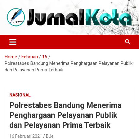
Skip
to
content
Sumber Berita Indonesia dan Internasional Terkini
JURNALKOTA.NET
Home
Februari
16
Polrestabes Bandung Menerima Penghargaan Pelayanan Publik
dan Pelayanan Prima Terbaik
NASIONAL
Polrestabes Bandung Menerima
Penghargaan Pelayanan Publik
dan Pelayanan Prima Terbaik
16 Februari 2021
BJe