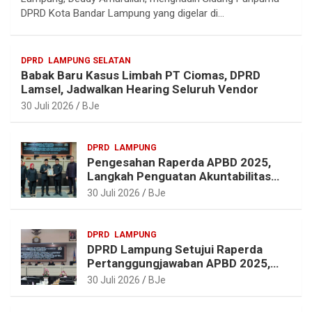
g
b
e
s
DPRD Kota Bandar Lampung yang digelar di…
r
o
r
A
a
o
e
p
DPRD
LAMPUNG SELATAN
m
k
s
p
Babak Baru Kasus Limbah PT Ciomas, DPRD
t
Lamsel, Jadwalkan Hearing Seluruh Vendor
30 Juli 2026
BJe
DPRD
LAMPUNG
Pengesahan Raperda APBD 2025,
Langkah Penguatan Akuntabilitas
dan Pembangunan Lampung
30 Juli 2026
BJe
DPRD
LAMPUNG
DPRD Lampung Setujui Raperda
Pertanggungjawaban APBD 2025,
Beri Sejumlah Rekomendasi
30 Juli 2026
BJe
Perbaikan