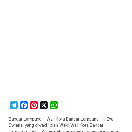
T
F
P
X
W
e
a
i
h
Bandar Lampung – Wali Kota Bandar Lampung, Hj. Eva
l
c
n
a
Dwiana, yang diwakili oleh Wakil Wali Kota Bandar
e
e
t
t
Lampung, Deddy Amarullah, menghadiri Sidang Paripurna