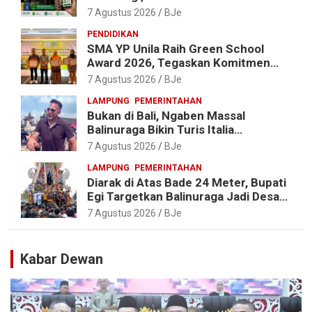
Malahayati Kenalkan AI Barcode
7 Agustus 2026
BJe
untuk Edukasi Sampah
PENDIDIKAN
SMA YP Unila Raih Green School
Award 2026, Tegaskan Komitmen
Wujudkan Sekolah Ramah
7 Agustus 2026
BJe
Lingkungan
LAMPUNG
PEMERINTAHAN
Bukan di Bali, Ngaben Massal
Balinuraga Bikin Turis Italia
Terpukau, Puluhan Ribu Orang Ikut
7 Agustus 2026
BJe
Menyaksikan
LAMPUNG
PEMERINTAHAN
Diarak di Atas Bade 24 Meter, Bupati
Egi Targetkan Balinuraga Jadi Desa
Wisata Budaya 2027
7 Agustus 2026
BJe
Kabar Dewan