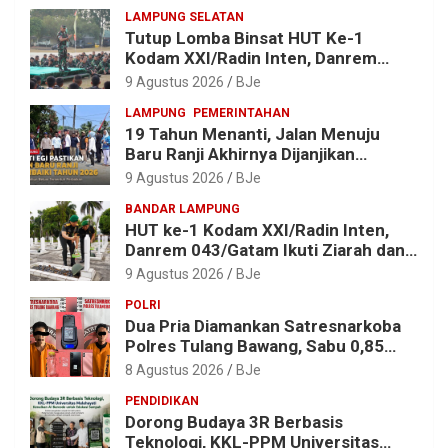
LAMPUNG SELATAN
Tutup Lomba Binsat HUT Ke-1
Kodam XXI/Radin Inten, Danrem
043/Gatam Apresiasi Prestasi
9 Agustus 2026
BJe
Prajurit
LAMPUNG
PEMERINTAHAN
19 Tahun Menanti, Jalan Menuju
Baru Ranji Akhirnya Dijanjikan
Diperbaiki Tahun 2026
9 Agustus 2026
BJe
BANDAR LAMPUNG
HUT ke-1 Kodam XXI/Radin Inten,
Danrem 043/Gatam Ikuti Ziarah dan
Bakti Kesehatan
9 Agustus 2026
BJe
POLRI
Dua Pria Diamankan Satresnarkoba
Polres Tulang Bawang, Sabu 0,85
Gram dan Alat Hisap Disita
8 Agustus 2026
BJe
PENDIDIKAN
Dorong Budaya 3R Berbasis
Teknologi, KKL-PPM Universitas