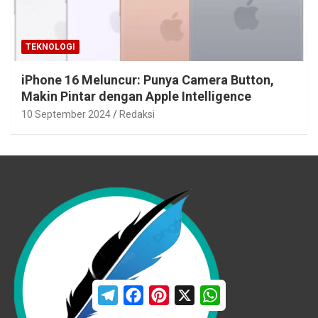
TEKNOLOGI
iPhone 16 Meluncur: Punya Camera Button,
Makin Pintar dengan Apple Intelligence
10 September 2024
Redaksi
T
F
P
X
W
e
a
i
h
l
c
n
a