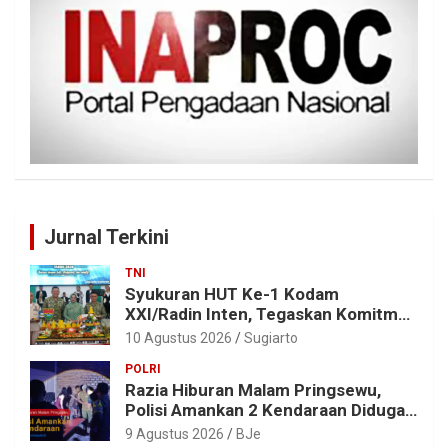
Jurnal Terkini
TNI
Syukuran HUT Ke-1 Kodam
XXI/Radin Inten, Tegaskan Komitmen
“Bekerja dengan Hati”
10 Agustus 2026
Sugiarto
POLRI
Razia Hiburan Malam Pringsewu,
Polisi Amankan 2 Kendaraan Diduga
Bermasalah
9 Agustus 2026
BJe