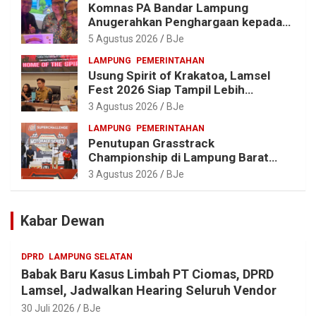
Komnas PA Bandar Lampung
Anugerahkan Penghargaan kepada
Kombes Pol. Alfret Jacob Tilukay
5 Agustus 2026
BJe
LAMPUNG
PEMERINTAHAN
Usung Spirit of Krakatoa, Lamsel
Fest 2026 Siap Tampil Lebih
Spektakuler dengan Empat Event
3 Agustus 2026
BJe
Ikonik dan Deretan Artis Ibu Kota
LAMPUNG
PEMERINTAHAN
Penutupan Grasstrack
Championship di Lampung Barat
Meriah, Dihadiri Ribuan Penonton; Ini
3 Agustus 2026
BJe
Kata Bupati Parosil
Kabar Dewan
DPRD
LAMPUNG SELATAN
Babak Baru Kasus Limbah PT Ciomas, DPRD
Lamsel, Jadwalkan Hearing Seluruh Vendor
30 Juli 2026
BJe