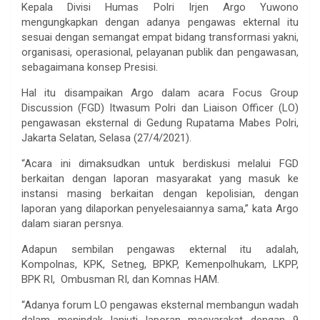
Kepala Divisi Humas Polri Irjen Argo Yuwono
mengungkapkan dengan adanya pengawas ekternal itu
sesuai dengan semangat empat bidang transformasi yakni,
organisasi, operasional, pelayanan publik dan pengawasan,
sebagaimana konsep Presisi.
Hal itu disampaikan Argo dalam acara Focus Group
Discussion (FGD) Itwasum Polri dan Liaison Officer (LO)
pengawasan eksternal di Gedung Rupatama Mabes Polri,
Jakarta Selatan, Selasa (27/4/2021).
“Acara ini dimaksudkan untuk berdiskusi melalui FGD
berkaitan dengan laporan masyarakat yang masuk ke
instansi masing berkaitan dengan kepolisian, dengan
laporan yang dilaporkan penyelesaiannya sama,” kata Argo
dalam siaran persnya.
Adapun sembilan pengawas ekternal itu adalah,
Kompolnas, KPK, Setneg, BPKP, Kemenpolhukam, LKPP,
BPK RI, Ombusman RI, dan Komnas HAM.
“Adanya forum LO pengawas eksternal membangun wadah
dalam menindak lanjuti laporan masyarakat dengan 9