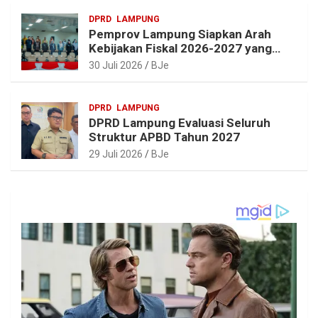
DPRD
LAMPUNG
Pemprov Lampung Siapkan Arah
Kebijakan Fiskal 2026-2027 yang
Realistis dan Berkelanjutan
30 Juli 2026
BJe
DPRD
LAMPUNG
DPRD Lampung Evaluasi Seluruh
Struktur APBD Tahun 2027
29 Juli 2026
BJe