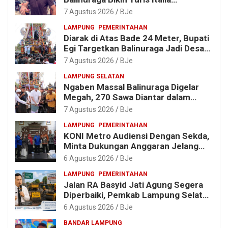
Terpukau, Puluhan Ribu Orang Ikut
7 Agustus 2026
BJe
Menyaksikan
LAMPUNG
PEMERINTAHAN
Diarak di Atas Bade 24 Meter, Bupati
Egi Targetkan Balinuraga Jadi Desa
Wisata Budaya 2027
7 Agustus 2026
BJe
LAMPUNG SELATAN
Ngaben Massal Balinuraga Digelar
Megah, 270 Sawa Diantar dalam
Tradisi Suci yang Gerakkan Ekonomi
7 Agustus 2026
BJe
Warga
LAMPUNG
PEMERINTAHAN
KONI Metro Audiensi Dengan Sekda,
Minta Dukungan Anggaran Jelang
Porprov X Lampung
6 Agustus 2026
BJe
LAMPUNG
PEMERINTAHAN
Jalan RA Basyid Jati Agung Segera
Diperbaiki, Pemkab Lampung Selatan
Alokasikan Rp1,13 Miliar
6 Agustus 2026
BJe
BANDAR LAMPUNG