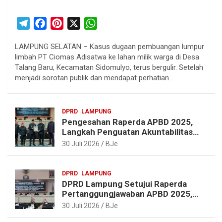
T
F
P
X
W
e
a
i
h
LAMPUNG SELATAN – Kasus dugaan pembuangan lumpur
l
c
n
a
limbah PT Ciomas Adisatwa ke lahan milik warga di Desa
e
e
t
t
Talang Baru, Kecamatan Sidomulyo, terus bergulir. Setelah
g
b
e
s
menjadi sorotan publik dan mendapat perhatian…
r
o
r
A
a
o
e
p
DPRD
LAMPUNG
m
k
s
p
Pengesahan Raperda APBD 2025,
t
Langkah Penguatan Akuntabilitas
dan Pembangunan Lampung
30 Juli 2026
BJe
DPRD
LAMPUNG
DPRD Lampung Setujui Raperda
Pertanggungjawaban APBD 2025,
Beri Sejumlah Rekomendasi
30 Juli 2026
BJe
Perbaikan