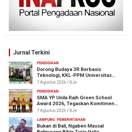
Jurnal Terkini
PENDIDIKAN
Dorong Budaya 3R Berbasis
Teknologi, KKL-PPM Universitas
Malahayati Kenalkan AI Barcode
7 Agustus 2026
BJe
untuk Edukasi Sampah
PENDIDIKAN
SMA YP Unila Raih Green School
Award 2026, Tegaskan Komitmen
Wujudkan Sekolah Ramah
7 Agustus 2026
BJe
Lingkungan
LAMPUNG
PEMERINTAHAN
Bukan di Bali, Ngaben Massal
Balinuraga Bikin Turis Italia