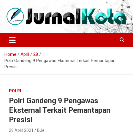
Skip
to
content
Sumber Berita Indonesia dan Internasional Terkini
JURNALKOTA.NET
Home
April
28
Polri Gandeng 9 Pengawas Eksternal Terkait Pemantapan
Presisi
POLRI
Polri Gandeng 9 Pengawas
Eksternal Terkait Pemantapan
Presisi
28 April 2021
BJe