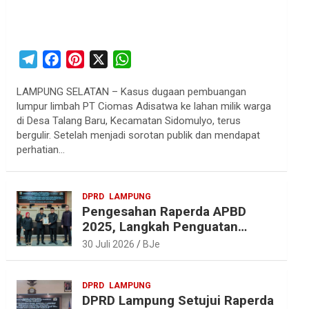
T
F
P
X
W
e
a
i
h
LAMPUNG SELATAN – Kasus dugaan pembuangan
l
c
n
a
lumpur limbah PT Ciomas Adisatwa ke lahan milik warga
e
e
t
t
di Desa Talang Baru, Kecamatan Sidomulyo, terus
g
b
e
s
bergulir. Setelah menjadi sorotan publik dan mendapat
r
o
r
A
perhatian…
a
o
e
p
m
k
s
p
DPRD
LAMPUNG
t
Pengesahan Raperda APBD
2025, Langkah Penguatan
Akuntabilitas dan
30 Juli 2026
BJe
Pembangunan Lampung
DPRD
LAMPUNG
DPRD Lampung Setujui Raperda