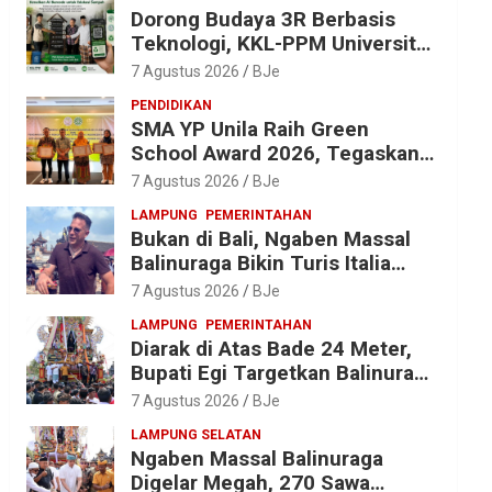
Dorong Budaya 3R Berbasis
Teknologi, KKL-PPM Universitas
Malahayati Kenalkan AI Barcode
7 Agustus 2026
BJe
untuk Edukasi Sampah
PENDIDIKAN
SMA YP Unila Raih Green
School Award 2026, Tegaskan
Komitmen Wujudkan Sekolah
7 Agustus 2026
BJe
Ramah Lingkungan
LAMPUNG
PEMERINTAHAN
Bukan di Bali, Ngaben Massal
Balinuraga Bikin Turis Italia
Terpukau, Puluhan Ribu Orang
7 Agustus 2026
BJe
Ikut Menyaksikan
LAMPUNG
PEMERINTAHAN
Diarak di Atas Bade 24 Meter,
Bupati Egi Targetkan Balinuraga
Jadi Desa Wisata Budaya 2027
7 Agustus 2026
BJe
LAMPUNG SELATAN
Ngaben Massal Balinuraga
Digelar Megah, 270 Sawa