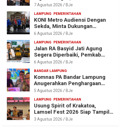
Diantar dalam Tradisi Suci yang
7 Agustus 2026
BJe
Gerakkan Ekonomi Warga
LAMPUNG
PEMERINTAHAN
KONI Metro Audiensi Dengan
Sekda, Minta Dukungan
Anggaran Jelang Porprov X
6 Agustus 2026
BJe
Lampung
LAMPUNG
PEMERINTAHAN
Jalan RA Basyid Jati Agung
Segera Diperbaiki, Pemkab
Lampung Selatan Alokasikan
6 Agustus 2026
BJe
Rp1,13 Miliar
BANDAR LAMPUNG
Komnas PA Bandar Lampung
Anugerahkan Penghargaan
kepada Kombes Pol. Alfret
5 Agustus 2026
BJe
Jacob Tilukay
LAMPUNG
PEMERINTAHAN
Usung Spirit of Krakatoa,
Lamsel Fest 2026 Siap Tampil
Lebih Spektakuler dengan
3 Agustus 2026
BJe
Empat Event Ikonik dan Deretan