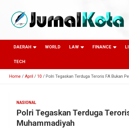
Skip
to
content
Sumber Berita Indonesia dan Internasional Terkini
JURNALKOTA.NET
DAERAH
WORLD
LAW
FINANCE
L
TECH
Home
April
10
Polri Tegaskan Terduga Teroris FA Bukan
NASIONAL
Polri Tegaskan Terduga Teror
Muhammadiyah