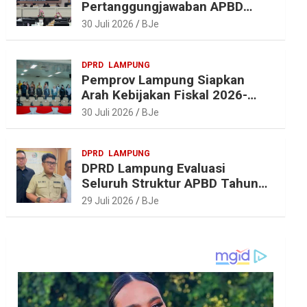
Pertanggungjawaban APBD
2025, Beri Sejumlah
30 Juli 2026
BJe
Rekomendasi Perbaikan
DPRD
LAMPUNG
Pemprov Lampung Siapkan
Arah Kebijakan Fiskal 2026-
2027 yang Realistis dan
30 Juli 2026
BJe
Berkelanjutan
DPRD
LAMPUNG
DPRD Lampung Evaluasi
Seluruh Struktur APBD Tahun
2027
29 Juli 2026
BJe