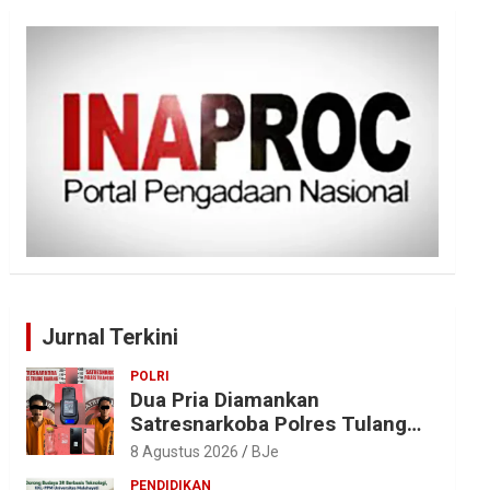
Jurnal Terkini
POLRI
Dua Pria Diamankan
Satresnarkoba Polres Tulang
Bawang, Sabu 0,85 Gram dan
8 Agustus 2026
BJe
Alat Hisap Disita
PENDIDIKAN