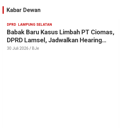
Artis Ibu Kota
Kabar Dewan
DPRD
LAMPUNG SELATAN
Babak Baru Kasus Limbah PT Ciomas,
DPRD Lamsel, Jadwalkan Hearing
Seluruh Vendor
30 Juli 2026
BJe