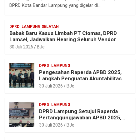
g
b
e
s
DPRD Kota Bandar Lampung yang digelar di…
r
o
r
A
a
o
e
p
DPRD
LAMPUNG SELATAN
m
k
s
p
Babak Baru Kasus Limbah PT Ciomas, DPRD
t
Lamsel, Jadwalkan Hearing Seluruh Vendor
30 Juli 2026
BJe
DPRD
LAMPUNG
Pengesahan Raperda APBD 2025,
Langkah Penguatan Akuntabilitas
dan Pembangunan Lampung
30 Juli 2026
BJe
DPRD
LAMPUNG
DPRD Lampung Setujui Raperda
Pertanggungjawaban APBD 2025,
Beri Sejumlah Rekomendasi
30 Juli 2026
BJe
Perbaikan