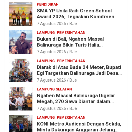
PENDIDIKAN
SMA YP Unila Raih Green School
Award 2026, Tegaskan Komitmen
Wujudkan Sekolah Ramah
7 Agustus 2026
BJe
Lingkungan
LAMPUNG
PEMERINTAHAN
Bukan di Bali, Ngaben Massal
Balinuraga Bikin Turis Italia
Terpukau, Puluhan Ribu Orang Ikut
7 Agustus 2026
BJe
Menyaksikan
LAMPUNG
PEMERINTAHAN
Diarak di Atas Bade 24 Meter, Bupati
Egi Targetkan Balinuraga Jadi Desa
Wisata Budaya 2027
7 Agustus 2026
BJe
LAMPUNG SELATAN
Ngaben Massal Balinuraga Digelar
Megah, 270 Sawa Diantar dalam
Tradisi Suci yang Gerakkan Ekonomi
7 Agustus 2026
BJe
Warga
LAMPUNG
PEMERINTAHAN
KONI Metro Audiensi Dengan Sekda,
Minta Dukungan Anggaran Jelang