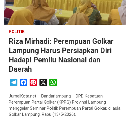
POLITIK
Riza Mirhadi: Perempuan Golkar
Lampung Harus Persiapkan Diri
Hadapi Pemilu Nasional dan
Daerah
T
F
P
X
W
e
a
i
h
JurnalKota.net – Bandarlampung – DPD Kesatuan
l
c
n
a
Perempuan Partai Golkar (KPPG) Provinsi Lampung
e
e
t
t
menggelar Seminar Politik Perempuan Partai Golkar, di aula
g
b
e
s
Golkar Lampung, Rabu (13/5/2026).
r
o
r
A
a
o
e
p