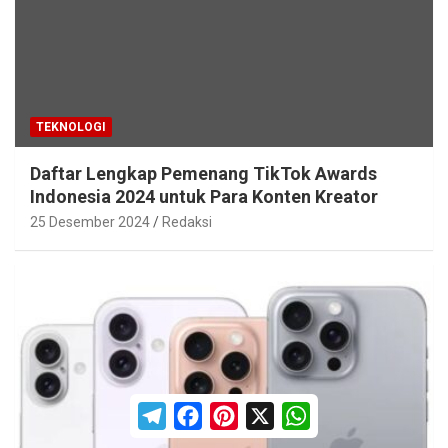
TEKNOLOGI
Daftar Lengkap Pemenang TikTok Awards
Indonesia 2024 untuk Para Konten Kreator
25 Desember 2024
Redaksi
T
F
P
X
W
e
a
i
h
l
c
n
a