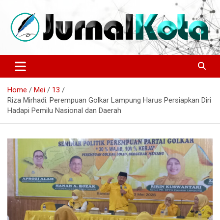
Skip
to
content
Sumber Berita Indonesia dan Internasional Terkini
JURNALKOTA.NET
Home
Mei
13
Riza Mirhadi: Perempuan Golkar Lampung Harus Persiapkan Diri
Hadapi Pemilu Nasional dan Daerah