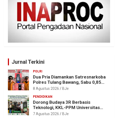
Jurnal Terkini
POLRI
Dua Pria Diamankan Satresnarkoba
Polres Tulang Bawang, Sabu 0,85
Gram dan Alat Hisap Disita
8 Agustus 2026
BJe
PENDIDIKAN
Dorong Budaya 3R Berbasis
Teknologi, KKL-PPM Universitas
Malahayati Kenalkan AI Barcode
7 Agustus 2026
BJe
untuk Edukasi Sampah