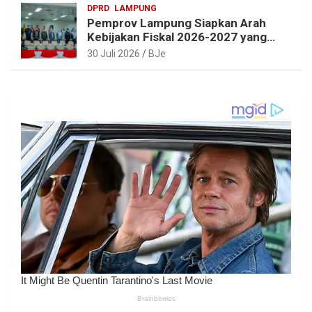
DPRD
LAMPUNG
Pemprov Lampung Siapkan Arah
Kebijakan Fiskal 2026-2027 yang
Realistis dan Berkelanjutan
30 Juli 2026
BJe