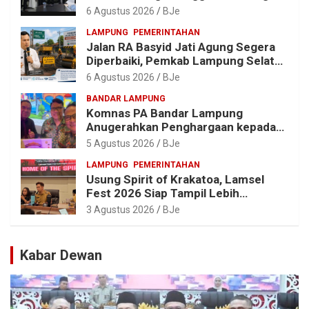
Porprov X Lampung
6 Agustus 2026
BJe
LAMPUNG
PEMERINTAHAN
Jalan RA Basyid Jati Agung Segera
Diperbaiki, Pemkab Lampung Selatan
Alokasikan Rp1,13 Miliar
6 Agustus 2026
BJe
BANDAR LAMPUNG
Komnas PA Bandar Lampung
Anugerahkan Penghargaan kepada
Kombes Pol. Alfret Jacob Tilukay
5 Agustus 2026
BJe
LAMPUNG
PEMERINTAHAN
Usung Spirit of Krakatoa, Lamsel
Fest 2026 Siap Tampil Lebih
Spektakuler dengan Empat Event
3 Agustus 2026
BJe
Ikonik dan Deretan Artis Ibu Kota
Kabar Dewan