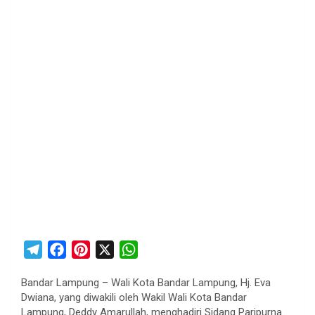
T
F
P
X
W
e
a
i
h
Bandar Lampung – Wali Kota Bandar Lampung, Hj. Eva
l
c
n
a
Dwiana, yang diwakili oleh Wakil Wali Kota Bandar
e
e
t
t
Lampung, Deddy Amarullah, menghadiri Sidang Paripurna