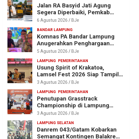
Jalan RA Basyid Jati Agung
Segera Diperbaiki, Pemkab
Lampung Selatan Alokasikan
6 Agustus 2026
BJe
Rp1,13 Miliar
BANDAR LAMPUNG
Komnas PA Bandar Lampung
Anugerahkan Penghargaan
kepada Kombes Pol. Alfret
5 Agustus 2026
BJe
Jacob Tilukay
LAMPUNG
PEMERINTAHAN
Usung Spirit of Krakatoa,
Lamsel Fest 2026 Siap Tampil
Lebih Spektakuler dengan
3 Agustus 2026
BJe
Empat Event Ikonik dan Deretan
LAMPUNG
PEMERINTAHAN
Artis Ibu Kota
Penutupan Grasstrack
Championship di Lampung
Barat Meriah, Dihadiri Ribuan
3 Agustus 2026
BJe
Penonton; Ini Kata Bupati
LAMPUNG SELATAN
Parosil
Danrem 043/Gatam Kobarkan
Semangat Kontingen Balakrem