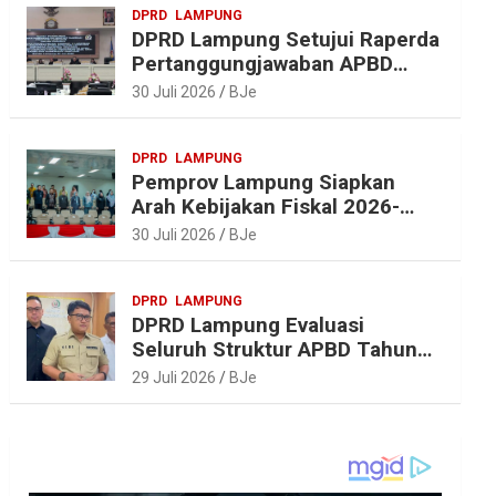
DPRD
LAMPUNG
DPRD Lampung Setujui Raperda
Pertanggungjawaban APBD
2025, Beri Sejumlah
30 Juli 2026
BJe
Rekomendasi Perbaikan
DPRD
LAMPUNG
Pemprov Lampung Siapkan
Arah Kebijakan Fiskal 2026-
2027 yang Realistis dan
30 Juli 2026
BJe
Berkelanjutan
DPRD
LAMPUNG
DPRD Lampung Evaluasi
Seluruh Struktur APBD Tahun
2027
29 Juli 2026
BJe