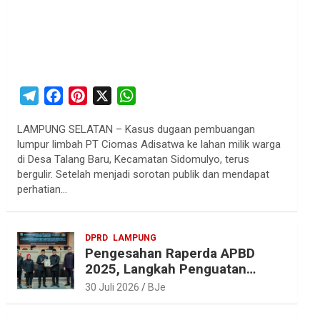
T
F
P
X
W
e
a
i
h
LAMPUNG SELATAN – Kasus dugaan pembuangan
l
c
n
a
lumpur limbah PT Ciomas Adisatwa ke lahan milik warga
e
e
t
t
di Desa Talang Baru, Kecamatan Sidomulyo, terus
g
b
e
s
bergulir. Setelah menjadi sorotan publik dan mendapat
r
o
r
A
perhatian…
a
o
e
p
m
k
s
p
DPRD
LAMPUNG
t
Pengesahan Raperda APBD
2025, Langkah Penguatan
Akuntabilitas dan
30 Juli 2026
BJe
Pembangunan Lampung