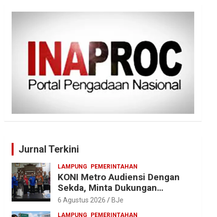
Jurnal Terkini
LAMPUNG
PEMERINTAHAN
KONI Metro Audiensi Dengan
Sekda, Minta Dukungan
Anggaran Jelang Porprov X
6 Agustus 2026
BJe
Lampung
LAMPUNG
PEMERINTAHAN