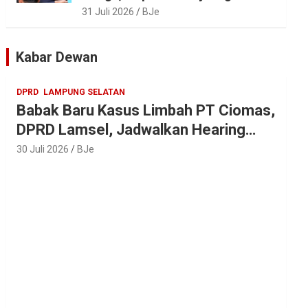
Tradisi Sedekah Bumi 206
31 Juli 2026
BJe
Tahun di Sumur Kumbang
Kabar Dewan
DPRD
LAMPUNG SELATAN
Babak Baru Kasus Limbah PT Ciomas,
DPRD Lamsel, Jadwalkan Hearing
Seluruh Vendor
30 Juli 2026
BJe