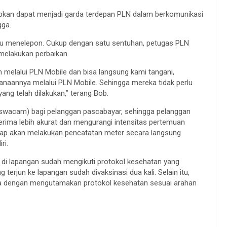
rapkan dapat menjadi garda terdepan PLN dalam berkomunikasi
gga.
rlu menelepon. Cukup dengan satu sentuhan, petugas PLN
melakukan perbaikan.
melalui PLN Mobile dan bisa langsung kami tangani,
aannya melalui PLN Mobile. Sehingga mereka tidak perlu
ang telah dilakukan,” terang Bob.
i (swacam) bagi pelanggan pascabayar, sehingga pelanggan
erima lebih akurat dan mengurangi intensitas pertemuan
ap akan melakukan pencatatan meter secara langsung
ri.
di lapangan sudah mengikuti protokol kesehatan yang
terjun ke lapangan sudah divaksinasi dua kali. Selain itu,
a dengan mengutamakan protokol kesehatan sesuai arahan