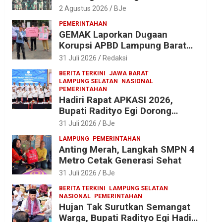
dan Yonif 143/TWEJ di
2 Agustus 2026
BJe
Pembukaan Lomba Binsat HUT
PEMERINTAHAN
Ke-1 Kodam XXI/Radin Inten
GEMAK Laporkan Dugaan
Korupsi APBD Lampung Barat
2025 ke Kejati Lampung, Soroti
31 Juli 2026
Redaksi
Proyek Jalan hingga Pengadaan
BERITA TERKINI
JAWA BARAT
Bibit Ikan
LAMPUNG SELATAN
NASIONAL
PEMERINTAHAN
Hadiri Rapat APKASI 2026,
Bupati Radityo Egi Dorong
Sinergi Pusat-Daerah untuk
31 Juli 2026
BJe
Percepat Pembangunan
LAMPUNG
PEMERINTAHAN
Kabupaten
Anting Merah, Langkah SMPN 4
Metro Cetak Generasi Sehat
31 Juli 2026
BJe
BERITA TERKINI
LAMPUNG SELATAN
NASIONAL
PEMERINTAHAN
Hujan Tak Surutkan Semangat
Warga, Bupati Radityo Egi Hadiri