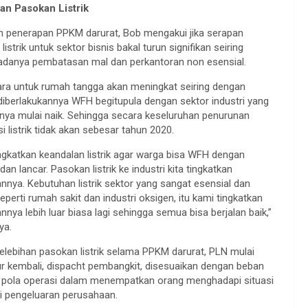
an Pasokan Listrik
h penerapan PPKM darurat, Bob mengakui jika serapan
istrik untuk sektor bisnis bakal turun signifikan seiring
adanya pembatasan mal dan perkantoran non esensial.
ra untuk rumah tangga akan meningkat seiring dengan
iberlakukannya WFH begitupula dengan sektor industri yang
nya mulai naik. Sehingga secara keseluruhan penurunan
 listrik tidak akan sebesar tahun 2020.
ngkatkan keandalan listrik agar warga bisa WFH dengan
an lancar. Pasokan listrik ke industri kita tingkatkan
nnya. Kebutuhan listrik sektor yang sangat esensial dan
 seperti rumah sakit dan industri oksigen, itu kami tingkatkan
nnya lebih luar biasa lagi sehingga semua bisa berjalan baik,”
ya.
kelebihan pasokan listrik selama PPKM darurat, PLN mulai
 kembali, dispacht pembangkit, disesuaikan dengan beban
 pola operasi dalam menempatkan orang menghadapi situasi
isi pengeluaran perusahaan.