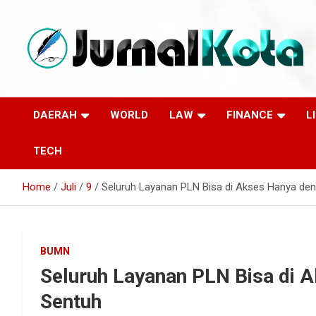
Skip
to
content
Sumber Berita Indonesia dan Internasional Terkini
JURNALKOTA.NET
DAERAH
WORLD
LAW
FINANCE
L
TECH
Home
Juli
9
Seluruh Layanan PLN Bisa di Akses Hanya den
BUMN
Seluruh Layanan PLN Bisa di 
Sentuh