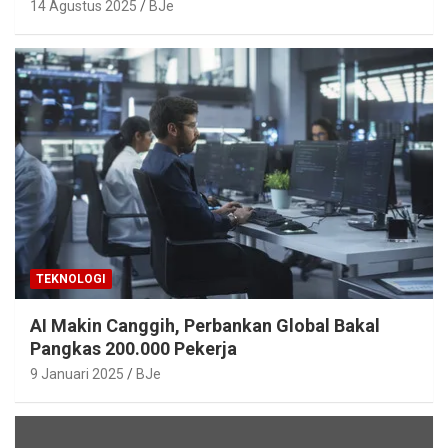
Mudah Diakses
14 Agustus 2025
BJe
TEKNOLOGI
AI Makin Canggih, Perbankan Global Bakal
Pangkas 200.000 Pekerja
9 Januari 2025
BJe