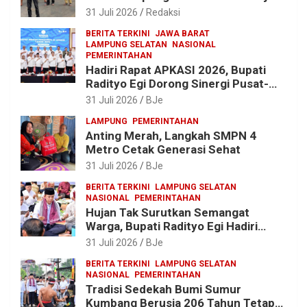
Lampung, Soroti Proyek Jalan
31 Juli 2026
Redaksi
hingga Pengadaan Bibit Ikan
BERITA TERKINI
JAWA BARAT
LAMPUNG SELATAN
NASIONAL
PEMERINTAHAN
Hadiri Rapat APKASI 2026, Bupati
Radityo Egi Dorong Sinergi Pusat-
Daerah untuk Percepat
31 Juli 2026
BJe
Pembangunan Kabupaten
LAMPUNG
PEMERINTAHAN
Anting Merah, Langkah SMPN 4
Metro Cetak Generasi Sehat
31 Juli 2026
BJe
BERITA TERKINI
LAMPUNG SELATAN
NASIONAL
PEMERINTAHAN
Hujan Tak Surutkan Semangat
Warga, Bupati Radityo Egi Hadiri
Tradisi Sedekah Bumi 206 Tahun di
31 Juli 2026
BJe
Sumur Kumbang
BERITA TERKINI
LAMPUNG SELATAN
NASIONAL
PEMERINTAHAN
Tradisi Sedekah Bumi Sumur
Kumbang Berusia 206 Tahun Tetap