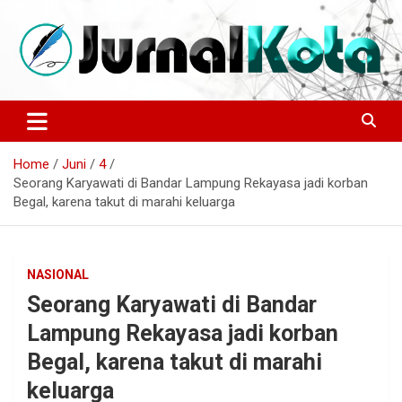
Skip
to
content
Sumber Berita Indonesia dan Internasional Terkini
JURNALKOTA.NET
Home
Juni
4
Seorang Karyawati di Bandar Lampung Rekayasa jadi korban
Begal, karena takut di marahi keluarga
NASIONAL
Seorang Karyawati di Bandar
Lampung Rekayasa jadi korban
Begal, karena takut di marahi
keluarga