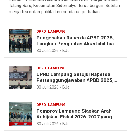
e
e
t
t
Talang Baru, Kecamatan Sidomulyo, terus bergulir. Setelah
g
b
e
s
menjadi sorotan publik dan mendapat perhatian…
r
o
r
A
a
o
e
p
DPRD
LAMPUNG
m
k
s
p
Pengesahan Raperda APBD 2025,
t
Langkah Penguatan Akuntabilitas
dan Pembangunan Lampung
30 Juli 2026
BJe
DPRD
LAMPUNG
DPRD Lampung Setujui Raperda
Pertanggungjawaban APBD 2025,
Beri Sejumlah Rekomendasi
30 Juli 2026
BJe
Perbaikan
DPRD
LAMPUNG
Pemprov Lampung Siapkan Arah
Kebijakan Fiskal 2026-2027 yang
Realistis dan Berkelanjutan
30 Juli 2026
BJe