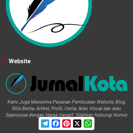
Website
Kami Juga Menerima Pesanan Pembuatan Website, Blog,
Rilis Berita, Artikel, Profil, Cerita, Iklan Visual dan atau
Sejenisnya dengan Harga Variatif. Silahkan Hubungi Nomor
WhatsApp 0896 1900 1005
T
F
P
X
W
e
a
i
h
l
c
n
a