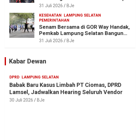
Lestari, Bupati Egi Ajak Generasi
31 Juli 2026
BJe
Muda Jaga Warisan Leluhur
KESEHATAN
LAMPUNG SELATAN
PEMERINTAHAN
Senam Bersama di GOR Way Handak,
Pemkab Lampung Selatan Bangun
ASN Sehat, Solid dan Siap Berikan
31 Juli 2026
BJe
Pelayanan Terbaik
Kabar Dewan
DPRD
LAMPUNG SELATAN
Babak Baru Kasus Limbah PT Ciomas, DPRD
Lamsel, Jadwalkan Hearing Seluruh Vendor
30 Juli 2026
BJe