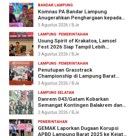
BANDAR LAMPUNG
Komnas PA Bandar Lampung
Anugerahkan Penghargaan kepada
Kombes Pol. Alfret Jacob Tilukay
5 Agustus 2026
BJe
LAMPUNG
PEMERINTAHAN
Usung Spirit of Krakatoa, Lamsel
Fest 2026 Siap Tampil Lebih
Spektakuler dengan Empat Event
3 Agustus 2026
BJe
Ikonik dan Deretan Artis Ibu Kota
LAMPUNG
PEMERINTAHAN
Penutupan Grasstrack
Championship di Lampung Barat
Meriah, Dihadiri Ribuan Penonton; Ini
3 Agustus 2026
BJe
Kata Bupati Parosil
LAMPUNG SELATAN
Danrem 043/Gatam Kobarkan
Semangat Kontingen Balakrem dan
Yonif 143/TWEJ di Pembukaan
2 Agustus 2026
BJe
Lomba Binsat HUT Ke-1 Kodam
PEMERINTAHAN
XXI/Radin Inten
GEMAK Laporkan Dugaan Korupsi
APBD Lampung Barat 2025 ke Kejati