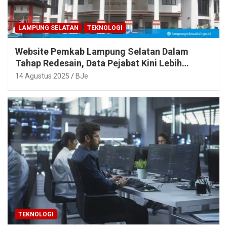
LAMPUNG SELATAN
TEKNOLOGI
Website Pemkab Lampung Selatan Dalam
Tahap Redesain, Data Pejabat Kini Lebih
Mudah Diakses
14 Agustus 2025
BJe
TEKNOLOGI