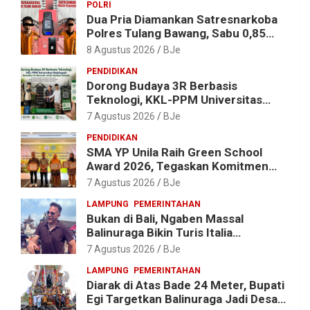
POLRI
Dua Pria Diamankan Satresnarkoba
Polres Tulang Bawang, Sabu 0,85
Gram dan Alat Hisap Disita
8 Agustus 2026
BJe
PENDIDIKAN
Dorong Budaya 3R Berbasis
Teknologi, KKL-PPM Universitas
Malahayati Kenalkan AI Barcode
7 Agustus 2026
BJe
untuk Edukasi Sampah
PENDIDIKAN
SMA YP Unila Raih Green School
Award 2026, Tegaskan Komitmen
Wujudkan Sekolah Ramah
7 Agustus 2026
BJe
Lingkungan
LAMPUNG
PEMERINTAHAN
Bukan di Bali, Ngaben Massal
Balinuraga Bikin Turis Italia
Terpukau, Puluhan Ribu Orang Ikut
7 Agustus 2026
BJe
Menyaksikan
LAMPUNG
PEMERINTAHAN
Diarak di Atas Bade 24 Meter, Bupati
Egi Targetkan Balinuraga Jadi Desa