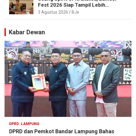
Fest 2026 Siap Tampil Lebih
Spektakuler dengan Empat Event
3 Agustus 2026
BJe
Ikonik dan Deretan Artis Ibu Kota
Kabar Dewan
DPRD
LAMPUNG
DPRD dan Pemkot Bandar Lampung Bahas