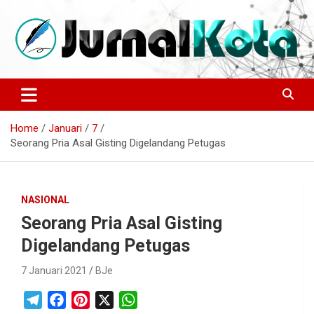
Skip
to
content
Sumber Berita Indonesia dan Internasional Terkini
JURNALKOTA.NET
Home
Januari
7
Seorang Pria Asal Gisting Digelandang Petugas
NASIONAL
Seorang Pria Asal Gisting
Digelandang Petugas
7 Januari 2021
BJe
T
F
P
X
W