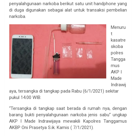
penyalahgunaan narkoba berikut satu unit handphone yang
di duga digunakan sebagai alat untuk transaksi pembelian
narkoba.
Menuru
t
kasatre
skoba
polres
Tangga
mus
AKP I
Made
Indrawij
aya, tersangka di tangkap pada Rabu (6/1/2021) sekitar
pukul 14.00 WIB.
“Tersangka di tangkap saat berada di rumah nya, dengan
barang bukti penyalahgunaan narkoba jenis sabu” ungkap
AKP I Made Indrawijaya mewakili Kapolres Tanggamus
AKBP Oni Prasetya S.ik. Kamis ( 7/1/2021).