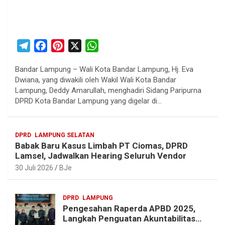
T
F
P
X
W
e
a
i
h
Bandar Lampung – Wali Kota Bandar Lampung, Hj. Eva
l
c
n
a
Dwiana, yang diwakili oleh Wakil Wali Kota Bandar
e
e
t
t
Lampung, Deddy Amarullah, menghadiri Sidang Paripurna
g
b
e
s
DPRD Kota Bandar Lampung yang digelar di…
r
o
r
A
a
o
e
p
DPRD
LAMPUNG SELATAN
m
k
s
p
Babak Baru Kasus Limbah PT Ciomas, DPRD
t
Lamsel, Jadwalkan Hearing Seluruh Vendor
30 Juli 2026
BJe
DPRD
LAMPUNG
Pengesahan Raperda APBD 2025,
Langkah Penguatan Akuntabilitas