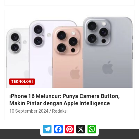
TEKNOLOGI
iPhone 16 Meluncur: Punya Camera Button,
Makin Pintar dengan Apple Intelligence
10 September 2024
Redaksi
T
F
P
X
W
e
a
i
h
l
c
n
a