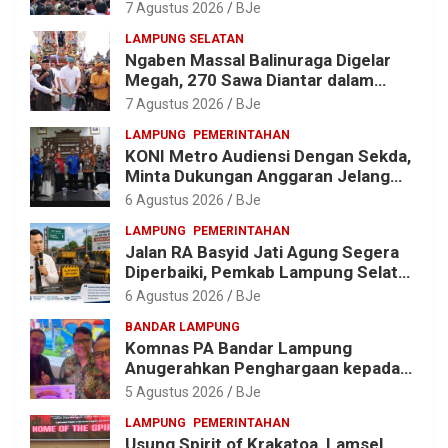
Wisata Budaya 2027
7 Agustus 2026
BJe
LAMPUNG SELATAN
Ngaben Massal Balinuraga Digelar
Megah, 270 Sawa Diantar dalam
Tradisi Suci yang Gerakkan Ekonomi
7 Agustus 2026
BJe
Warga
LAMPUNG
PEMERINTAHAN
KONI Metro Audiensi Dengan Sekda,
Minta Dukungan Anggaran Jelang
Porprov X Lampung
6 Agustus 2026
BJe
LAMPUNG
PEMERINTAHAN
Jalan RA Basyid Jati Agung Segera
Diperbaiki, Pemkab Lampung Selatan
Alokasikan Rp1,13 Miliar
6 Agustus 2026
BJe
BANDAR LAMPUNG
Komnas PA Bandar Lampung
Anugerahkan Penghargaan kepada
Kombes Pol. Alfret Jacob Tilukay
5 Agustus 2026
BJe
LAMPUNG
PEMERINTAHAN
Usung Spirit of Krakatoa, Lamsel