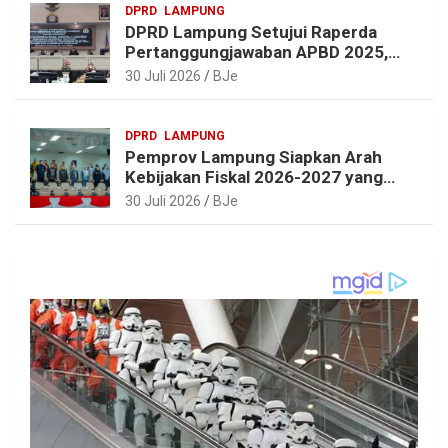
DPRD
LAMPUNG
DPRD Lampung Setujui Raperda
Pertanggungjawaban APBD 2025,
Beri Sejumlah Rekomendasi
30 Juli 2026
BJe
Perbaikan
DPRD
LAMPUNG
Pemprov Lampung Siapkan Arah
Kebijakan Fiskal 2026-2027 yang
Realistis dan Berkelanjutan
30 Juli 2026
BJe