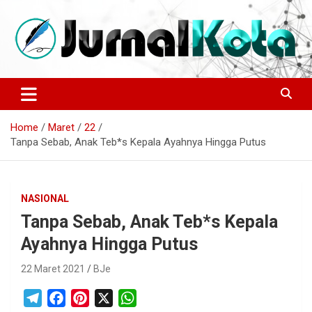
Skip
to
content
Sumber Berita Indonesia dan Internasional Terkini
JURNALKOTA.NET
Home
Maret
22
Tanpa Sebab, Anak Teb*s Kepala Ayahnya Hingga Putus
NASIONAL
Tanpa Sebab, Anak Teb*s Kepala
Ayahnya Hingga Putus
22 Maret 2021
BJe
T
F
P
X
W