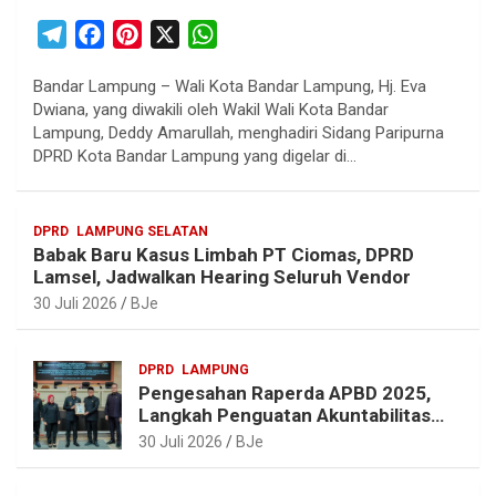
T
F
P
X
W
e
a
i
h
Bandar Lampung – Wali Kota Bandar Lampung, Hj. Eva
l
c
n
a
Dwiana, yang diwakili oleh Wakil Wali Kota Bandar
e
e
t
t
Lampung, Deddy Amarullah, menghadiri Sidang Paripurna
g
b
e
s
DPRD Kota Bandar Lampung yang digelar di…
r
o
r
A
a
o
e
p
DPRD
LAMPUNG SELATAN
m
k
s
p
Babak Baru Kasus Limbah PT Ciomas, DPRD
t
Lamsel, Jadwalkan Hearing Seluruh Vendor
30 Juli 2026
BJe
DPRD
LAMPUNG
Pengesahan Raperda APBD 2025,
Langkah Penguatan Akuntabilitas
dan Pembangunan Lampung
30 Juli 2026
BJe