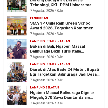
Dorong Budaya 3R Berbasis
Teknologi, KKL-PPM Universitas
Malahayati Kenalkan AI Barcode
7 Agustus 2026
BJe
untuk Edukasi Sampah
PENDIDIKAN
SMA YP Unila Raih Green School
Award 2026, Tegaskan Komitmen
Wujudkan Sekolah Ramah
7 Agustus 2026
BJe
Lingkungan
LAMPUNG
PEMERINTAHAN
Bukan di Bali, Ngaben Massal
Balinuraga Bikin Turis Italia
Terpukau, Puluhan Ribu Orang Ikut
7 Agustus 2026
BJe
Menyaksikan
LAMPUNG
PEMERINTAHAN
Diarak di Atas Bade 24 Meter, Bupati
Egi Targetkan Balinuraga Jadi Desa
Wisata Budaya 2027
7 Agustus 2026
BJe
LAMPUNG SELATAN
Ngaben Massal Balinuraga Digelar
Megah, 270 Sawa Diantar dalam
Tradisi Suci yang Gerakkan Ekonomi
7 Agustus 2026
BJe
Warga