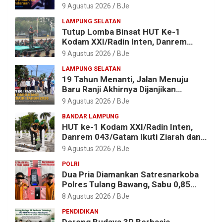
Bermasalah
9 Agustus 2026
BJe
LAMPUNG SELATAN
Tutup Lomba Binsat HUT Ke-1
Kodam XXI/Radin Inten, Danrem
043/Gatam Apresiasi Prestasi
9 Agustus 2026
BJe
Prajurit
LAMPUNG SELATAN
19 Tahun Menanti, Jalan Menuju
Baru Ranji Akhirnya Dijanjikan
Diperbaiki Tahun 2026
9 Agustus 2026
BJe
BANDAR LAMPUNG
HUT ke-1 Kodam XXI/Radin Inten,
Danrem 043/Gatam Ikuti Ziarah dan
Bakti Kesehatan
9 Agustus 2026
BJe
POLRI
Dua Pria Diamankan Satresnarkoba
Polres Tulang Bawang, Sabu 0,85
Gram dan Alat Hisap Disita
8 Agustus 2026
BJe
PENDIDIKAN