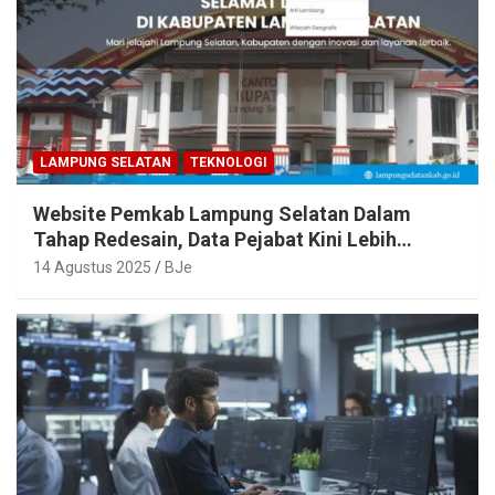
LAMPUNG SELATAN
TEKNOLOGI
Website Pemkab Lampung Selatan Dalam
Tahap Redesain, Data Pejabat Kini Lebih
Mudah Diakses
14 Agustus 2025
BJe