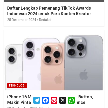
Daftar Lengkap Pemenang TikTok Awards
Indonesia 2024 untuk Para Konten Kreator
25 Desember 2024
Redaksi
TEKNOLOGI
iPhone 16 Meluncur: Punya Camera Button,
T
F
P
X
W
Makin Pintar dengan Apple Intelligence
e
a
i
h
l
c
n
a