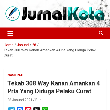
Skip
to
content
Sumber Berita Indonesia dan Internasional Terkini
JURNALKOTA.NET
Home
Januari
28
Tekab 308 Way Kanan Amankan 4 Pria Yang Diduga Pelaku
Curat
NASIONAL
Tekab 308 Way Kanan Amankan 4
Pria Yang Diduga Pelaku Curat
28 Januari 2021
BJe