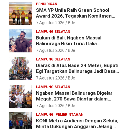
PENDIDIKAN
SMA YP Unila Raih Green School
Award 2026, Tegaskan Komitmen
Wujudkan Sekolah Ramah
7 Agustus 2026
BJe
Lingkungan
LAMPUNG SELATAN
Bukan di Bali, Ngaben Massal
Balinuraga Bikin Turis Italia
Terpukau, Puluhan Ribu Orang Ikut
7 Agustus 2026
BJe
Menyaksikan
LAMPUNG SELATAN
Diarak di Atas Bade 24 Meter, Bupati
Egi Targetkan Balinuraga Jadi Desa
Wisata Budaya 2027
7 Agustus 2026
BJe
LAMPUNG SELATAN
Ngaben Massal Balinuraga Digelar
Megah, 270 Sawa Diantar dalam
Tradisi Suci yang Gerakkan Ekonomi
7 Agustus 2026
BJe
Warga
LAMPUNG
PEMERINTAHAN
KONI Metro Audiensi Dengan Sekda,
Minta Dukungan Anggaran Jelang