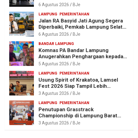
Porprov X Lampung
6 Agustus 2026
BJe
LAMPUNG
PEMERINTAHAN
Jalan RA Basyid Jati Agung Segera
Diperbaiki, Pemkab Lampung Selatan
Alokasikan Rp1,13 Miliar
6 Agustus 2026
BJe
BANDAR LAMPUNG
Komnas PA Bandar Lampung
Anugerahkan Penghargaan kepada
Kombes Pol. Alfret Jacob Tilukay
5 Agustus 2026
BJe
LAMPUNG
PEMERINTAHAN
Usung Spirit of Krakatoa, Lamsel
Fest 2026 Siap Tampil Lebih
Spektakuler dengan Empat Event
3 Agustus 2026
BJe
Ikonik dan Deretan Artis Ibu Kota
LAMPUNG
PEMERINTAHAN
Penutupan Grasstrack
Championship di Lampung Barat
Meriah, Dihadiri Ribuan Penonton; Ini
3 Agustus 2026
BJe
Kata Bupati Parosil