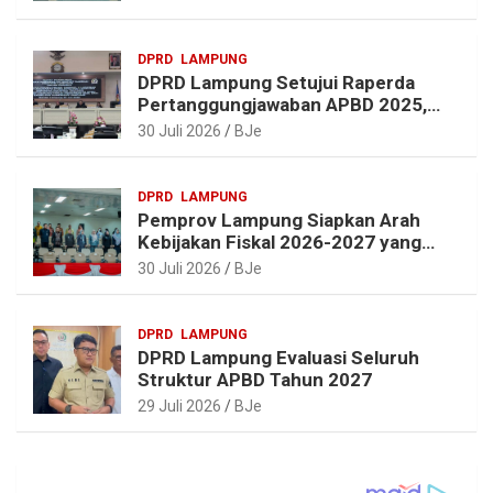
DPRD
LAMPUNG
DPRD Lampung Setujui Raperda
Pertanggungjawaban APBD 2025,
Beri Sejumlah Rekomendasi
30 Juli 2026
BJe
Perbaikan
DPRD
LAMPUNG
Pemprov Lampung Siapkan Arah
Kebijakan Fiskal 2026-2027 yang
Realistis dan Berkelanjutan
30 Juli 2026
BJe
DPRD
LAMPUNG
DPRD Lampung Evaluasi Seluruh
Struktur APBD Tahun 2027
29 Juli 2026
BJe