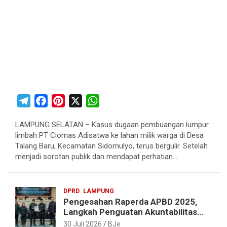
T
F
P
X
W
e
a
i
h
LAMPUNG SELATAN – Kasus dugaan pembuangan lumpur
l
c
n
a
limbah PT Ciomas Adisatwa ke lahan milik warga di Desa
e
e
t
t
Talang Baru, Kecamatan Sidomulyo, terus bergulir. Setelah
g
b
e
s
menjadi sorotan publik dan mendapat perhatian…
r
o
r
A
a
o
e
p
DPRD
LAMPUNG
m
k
s
p
Pengesahan Raperda APBD 2025,
t
Langkah Penguatan Akuntabilitas
dan Pembangunan Lampung
30 Juli 2026
BJe