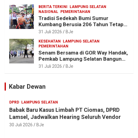
Sumur Kumbang
BERITA TERKINI
LAMPUNG SELATAN
NASIONAL
PEMERINTAHAN
Tradisi Sedekah Bumi Sumur
Kumbang Berusia 206 Tahun Tetap
Lestari, Bupati Egi Ajak Generasi
31 Juli 2026
BJe
Muda Jaga Warisan Leluhur
KESEHATAN
LAMPUNG SELATAN
PEMERINTAHAN
Senam Bersama di GOR Way Handak,
Pemkab Lampung Selatan Bangun
ASN Sehat, Solid dan Siap Berikan
31 Juli 2026
BJe
Pelayanan Terbaik
Kabar Dewan
DPRD
LAMPUNG SELATAN
Babak Baru Kasus Limbah PT Ciomas, DPRD
Lamsel, Jadwalkan Hearing Seluruh Vendor
30 Juli 2026
BJe