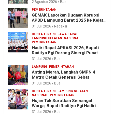
Yonif 143/TWEJ di Pembukaan
2 Agustus 2026
BJe
Lomba Binsat HUT Ke-1 Kodam
PEMERINTAHAN
XXI/Radin Inten
GEMAK Laporkan Dugaan Korupsi
APBD Lampung Barat 2025 ke Kejati
Lampung, Soroti Proyek Jalan
31 Juli 2026
Redaksi
hingga Pengadaan Bibit Ikan
BERITA TERKINI
JAWA BARAT
LAMPUNG SELATAN
NASIONAL
PEMERINTAHAN
Hadiri Rapat APKASI 2026, Bupati
Radityo Egi Dorong Sinergi Pusat-
Daerah untuk Percepat
31 Juli 2026
BJe
Pembangunan Kabupaten
LAMPUNG
PEMERINTAHAN
Anting Merah, Langkah SMPN 4
Metro Cetak Generasi Sehat
31 Juli 2026
BJe
BERITA TERKINI
LAMPUNG SELATAN
NASIONAL
PEMERINTAHAN
Hujan Tak Surutkan Semangat
Warga, Bupati Radityo Egi Hadiri
Tradisi Sedekah Bumi 206 Tahun di
31 Juli 2026
BJe