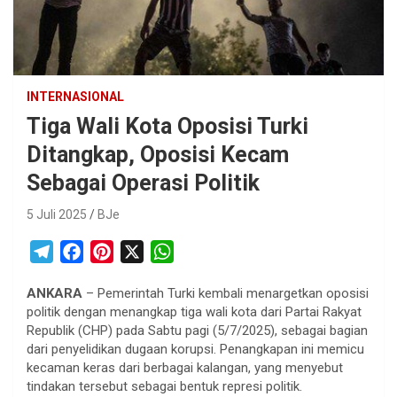
INTERNASIONAL
Tiga Wali Kota Oposisi Turki
Ditangkap, Oposisi Kecam
Sebagai Operasi Politik
5 Juli 2025
BJe
T
F
P
X
W
e
a
i
h
ANKARA
– Pemerintah Turki kembali menargetkan oposisi
l
c
n
a
politik dengan menangkap tiga wali kota dari Partai Rakyat
e
e
t
t
Republik (CHP) pada Sabtu pagi (5/7/2025), sebagai bagian
g
b
e
s
dari penyelidikan dugaan korupsi. Penangkapan ini memicu
r
o
r
A
kecaman keras dari berbagai kalangan, yang menyebut
tindakan tersebut sebagai bentuk represi politik.
a
o
e
p