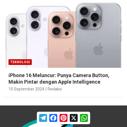
TEKNOLOGI
iPhone 16 Meluncur: Punya Camera Button,
Makin Pintar dengan Apple Intelligence
10 September 2024
Redaksi
T
F
P
X
W
e
a
i
h
l
c
n
a