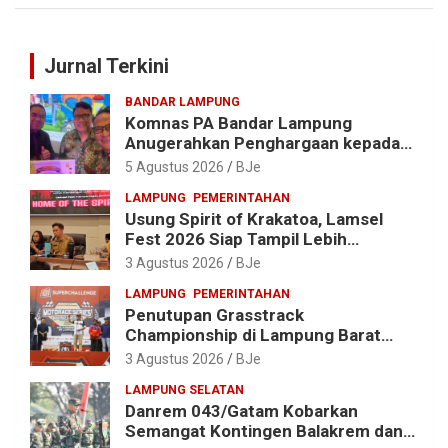
Jurnal Terkini
BANDAR LAMPUNG
Komnas PA Bandar Lampung
Anugerahkan Penghargaan kepada
Kombes Pol. Alfret Jacob Tilukay
5 Agustus 2026
BJe
LAMPUNG
PEMERINTAHAN
Usung Spirit of Krakatoa, Lamsel
Fest 2026 Siap Tampil Lebih
Spektakuler dengan Empat Event
3 Agustus 2026
BJe
Ikonik dan Deretan Artis Ibu Kota
LAMPUNG
PEMERINTAHAN
Penutupan Grasstrack
Championship di Lampung Barat
Meriah, Dihadiri Ribuan Penonton; Ini
3 Agustus 2026
BJe
Kata Bupati Parosil
LAMPUNG SELATAN
Danrem 043/Gatam Kobarkan
Semangat Kontingen Balakrem dan