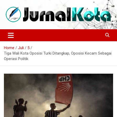
Skip
to
content
Sumber Berita Indonesia dan Internasional Terkini
JURNALKOTA.NET
Home
Juli
5
Tiga Wali Kota Oposisi Turki Ditangkap, Oposisi Kecam Sebagai
Operasi Politik