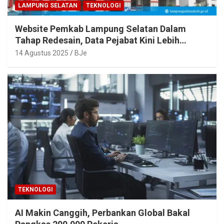
LAMPUNG SELATAN
TEKNOLOGI
Website Pemkab Lampung Selatan Dalam
Tahap Redesain, Data Pejabat Kini Lebih
Mudah Diakses
14 Agustus 2025
BJe
TEKNOLOGI
AI Makin Canggih, Perbankan Global Bakal