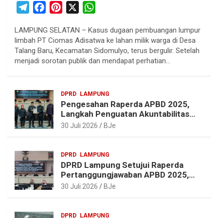
T
F
P
X
W
e
a
i
h
LAMPUNG SELATAN – Kasus dugaan pembuangan lumpur
l
c
n
a
limbah PT Ciomas Adisatwa ke lahan milik warga di Desa
e
e
t
t
Talang Baru, Kecamatan Sidomulyo, terus bergulir. Setelah
g
b
e
s
menjadi sorotan publik dan mendapat perhatian…
r
o
r
A
a
o
e
p
DPRD
LAMPUNG
m
k
s
p
Pengesahan Raperda APBD 2025,
t
Langkah Penguatan Akuntabilitas
dan Pembangunan Lampung
30 Juli 2026
BJe
DPRD
LAMPUNG
DPRD Lampung Setujui Raperda
Pertanggungjawaban APBD 2025,
Beri Sejumlah Rekomendasi
30 Juli 2026
BJe
Perbaikan
DPRD
LAMPUNG