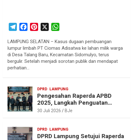
T
F
P
X
W
e
a
i
h
LAMPUNG SELATAN – Kasus dugaan pembuangan
l
c
n
a
lumpur limbah PT Ciomas Adisatwa ke lahan milik warga
e
e
t
t
di Desa Talang Baru, Kecamatan Sidomulyo, terus
g
b
e
s
bergulir. Setelah menjadi sorotan publik dan mendapat
r
o
r
A
perhatian…
a
o
e
p
m
k
s
p
DPRD
LAMPUNG
t
Pengesahan Raperda APBD
2025, Langkah Penguatan
Akuntabilitas dan
30 Juli 2026
BJe
Pembangunan Lampung
DPRD
LAMPUNG
DPRD Lampung Setujui Raperda