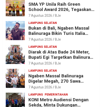
SMA YP Unila Raih Green
School Award 2026, Tegaskan
Komitmen Wujudkan Sekolah
7 Agustus 2026
BJe
Ramah Lingkungan
LAMPUNG SELATAN
Bukan di Bali, Ngaben Massal
Balinuraga Bikin Turis Italia
Terpukau, Puluhan Ribu Orang
7 Agustus 2026
BJe
Ikut Menyaksikan
LAMPUNG SELATAN
Diarak di Atas Bade 24 Meter,
Bupati Egi Targetkan Balinuraga
Jadi Desa Wisata Budaya 2027
7 Agustus 2026
BJe
LAMPUNG SELATAN
Ngaben Massal Balinuraga
Digelar Megah, 270 Sawa
Diantar dalam Tradisi Suci yang
7 Agustus 2026
BJe
Gerakkan Ekonomi Warga
LAMPUNG
PEMERINTAHAN
KONI Metro Audiensi Dengan
Sekda, Minta Dukungan