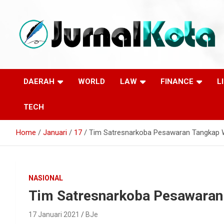
Skip
to
content
Sumber Berita Indonesia dan Internasional Terkini
JURNALKOTA.NET
DAERAH
WORLD
LAW
FINANCE
L
TECH
Home
Januari
17
Tim Satresnarkoba Pesawaran Tangkap 
NASIONAL
Tim Satresnarkoba Pesawaran
17 Januari 2021
BJe