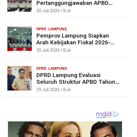
Pertanggungjawaban APBD
2025, Beri Sejumlah
30 Juli 2026
BJe
Rekomendasi Perbaikan
DPRD
LAMPUNG
Pemprov Lampung Siapkan
Arah Kebijakan Fiskal 2026-
2027 yang Realistis dan
30 Juli 2026
BJe
Berkelanjutan
DPRD
LAMPUNG
DPRD Lampung Evaluasi
Seluruh Struktur APBD Tahun
2027
29 Juli 2026
BJe