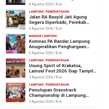
Anggaran Jelang Porprov X
6 Agustus 2026
BJe
Lampung
LAMPUNG
PEMERINTAHAN
Jalan RA Basyid Jati Agung
Segera Diperbaiki, Pemkab
Lampung Selatan Alokasikan
6 Agustus 2026
BJe
Rp1,13 Miliar
BANDAR LAMPUNG
Komnas PA Bandar Lampung
Anugerahkan Penghargaan
kepada Kombes Pol. Alfret
5 Agustus 2026
BJe
Jacob Tilukay
LAMPUNG
PEMERINTAHAN
Usung Spirit of Krakatoa,
Lamsel Fest 2026 Siap Tampil
Lebih Spektakuler dengan
3 Agustus 2026
BJe
Empat Event Ikonik dan Deretan
LAMPUNG
PEMERINTAHAN
Artis Ibu Kota
Penutupan Grasstrack
Championship di Lampung
Barat Meriah, Dihadiri Ribuan
3 Agustus 2026
BJe
Penonton; Ini Kata Bupati