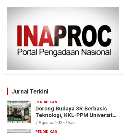
Jurnal Terkini
PENDIDIKAN
Dorong Budaya 3R Berbasis
Teknologi, KKL-PPM Universitas
Malahayati Kenalkan AI Barcode
7 Agustus 2026
BJe
untuk Edukasi Sampah
PENDIDIKAN