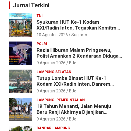
Jurnal Terkini
TNI
Syukuran HUT Ke-1 Kodam
XXI/Radin Inten, Tegaskan Komitmen
“Bekerja dengan Hati”
10 Agustus 2026
Sugiarto
POLRI
Razia Hiburan Malam Pringsewu,
Polisi Amankan 2 Kendaraan Diduga
Bermasalah
9 Agustus 2026
BJe
LAMPUNG SELATAN
Tutup Lomba Binsat HUT Ke-1
Kodam XXI/Radin Inten, Danrem
043/Gatam Apresiasi Prestasi
9 Agustus 2026
BJe
Prajurit
LAMPUNG
PEMERINTAHAN
19 Tahun Menanti, Jalan Menuju
Baru Ranji Akhirnya Dijanjikan
Diperbaiki Tahun 2026
9 Agustus 2026
BJe
BANDAR LAMPUNG