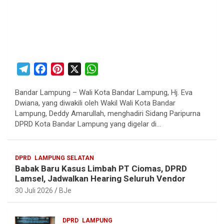
T
F
P
X
W
e
a
i
h
Bandar Lampung – Wali Kota Bandar Lampung, Hj. Eva
l
c
n
a
Dwiana, yang diwakili oleh Wakil Wali Kota Bandar
e
e
t
t
Lampung, Deddy Amarullah, menghadiri Sidang Paripurna
g
b
e
s
DPRD Kota Bandar Lampung yang digelar di…
r
o
r
A
a
o
e
p
DPRD
LAMPUNG SELATAN
m
k
s
p
Babak Baru Kasus Limbah PT Ciomas, DPRD
t
Lamsel, Jadwalkan Hearing Seluruh Vendor
30 Juli 2026
BJe
DPRD
LAMPUNG