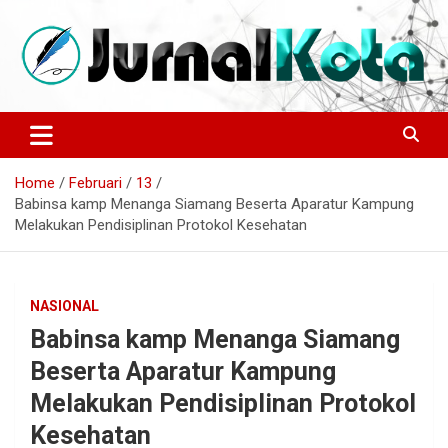
Skip
to
content
Sumber Berita Indonesia dan Internasional Terkini
JURNALKOTA.NET
Home
Februari
13
Babinsa kamp Menanga Siamang Beserta Aparatur Kampung
Melakukan Pendisiplinan Protokol Kesehatan
NASIONAL
Babinsa kamp Menanga Siamang
Beserta Aparatur Kampung
Melakukan Pendisiplinan Protokol
Kesehatan