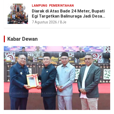
Menyaksikan
LAMPUNG
PEMERINTAHAN
Diarak di Atas Bade 24 Meter, Bupati
Egi Targetkan Balinuraga Jadi Desa
Wisata Budaya 2027
7 Agustus 2026
BJe
Kabar Dewan