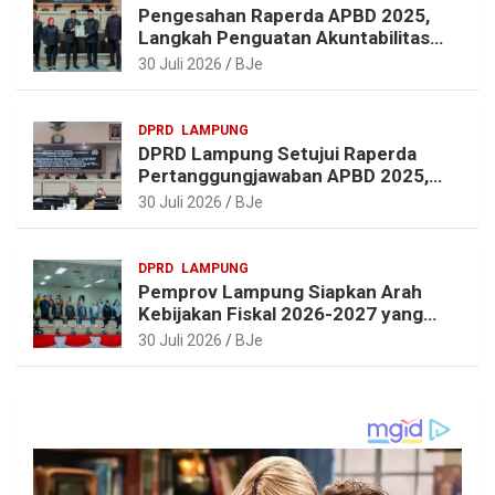
Pengesahan Raperda APBD 2025,
Langkah Penguatan Akuntabilitas
dan Pembangunan Lampung
30 Juli 2026
BJe
DPRD
LAMPUNG
DPRD Lampung Setujui Raperda
Pertanggungjawaban APBD 2025,
Beri Sejumlah Rekomendasi
30 Juli 2026
BJe
Perbaikan
DPRD
LAMPUNG
Pemprov Lampung Siapkan Arah
Kebijakan Fiskal 2026-2027 yang
Realistis dan Berkelanjutan
30 Juli 2026
BJe