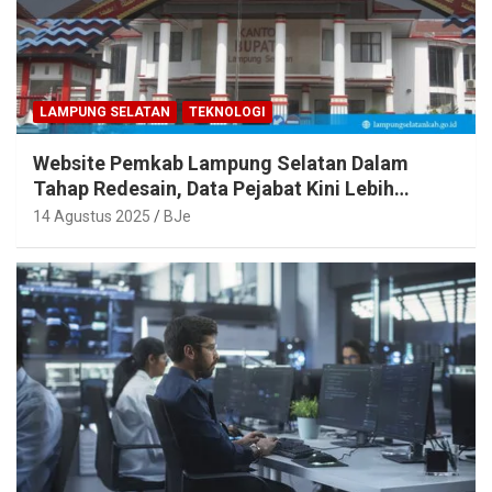
LAMPUNG SELATAN
TEKNOLOGI
Website Pemkab Lampung Selatan Dalam
Tahap Redesain, Data Pejabat Kini Lebih
Mudah Diakses
14 Agustus 2025
BJe