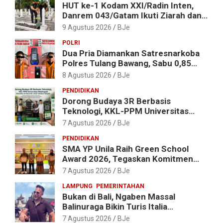
HUT ke-1 Kodam XXI/Radin Inten,
Danrem 043/Gatam Ikuti Ziarah dan
Bakti Kesehatan
9 Agustus 2026
BJe
POLRI
Dua Pria Diamankan Satresnarkoba
Polres Tulang Bawang, Sabu 0,85
Gram dan Alat Hisap Disita
8 Agustus 2026
BJe
PENDIDIKAN
Dorong Budaya 3R Berbasis
Teknologi, KKL-PPM Universitas
Malahayati Kenalkan AI Barcode
7 Agustus 2026
BJe
untuk Edukasi Sampah
PENDIDIKAN
SMA YP Unila Raih Green School
Award 2026, Tegaskan Komitmen
Wujudkan Sekolah Ramah
7 Agustus 2026
BJe
Lingkungan
LAMPUNG
PEMERINTAHAN
Bukan di Bali, Ngaben Massal
Balinuraga Bikin Turis Italia
Terpukau, Puluhan Ribu Orang Ikut
7 Agustus 2026
BJe