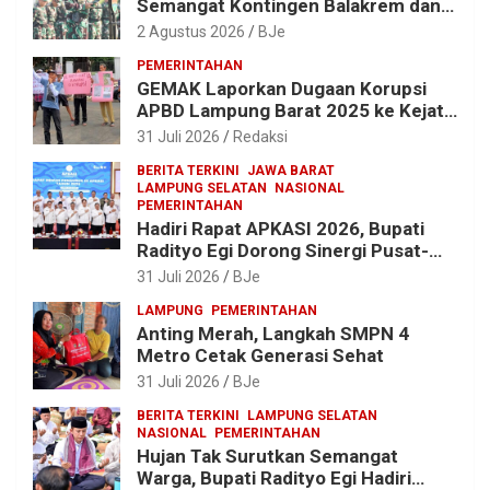
Semangat Kontingen Balakrem dan
Yonif 143/TWEJ di Pembukaan
2 Agustus 2026
BJe
Lomba Binsat HUT Ke-1 Kodam
PEMERINTAHAN
XXI/Radin Inten
GEMAK Laporkan Dugaan Korupsi
APBD Lampung Barat 2025 ke Kejati
Lampung, Soroti Proyek Jalan
31 Juli 2026
Redaksi
hingga Pengadaan Bibit Ikan
BERITA TERKINI
JAWA BARAT
LAMPUNG SELATAN
NASIONAL
PEMERINTAHAN
Hadiri Rapat APKASI 2026, Bupati
Radityo Egi Dorong Sinergi Pusat-
Daerah untuk Percepat
31 Juli 2026
BJe
Pembangunan Kabupaten
LAMPUNG
PEMERINTAHAN
Anting Merah, Langkah SMPN 4
Metro Cetak Generasi Sehat
31 Juli 2026
BJe
BERITA TERKINI
LAMPUNG SELATAN
NASIONAL
PEMERINTAHAN
Hujan Tak Surutkan Semangat
Warga, Bupati Radityo Egi Hadiri