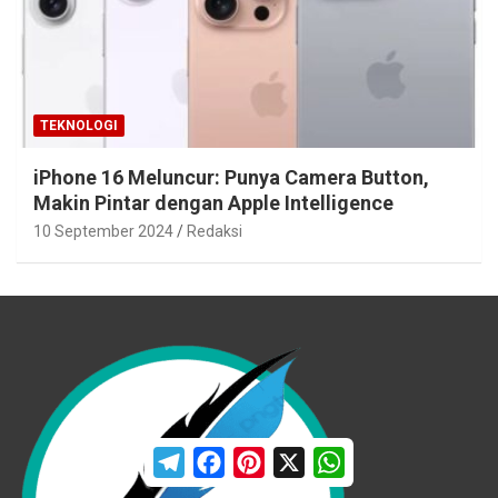
TEKNOLOGI
iPhone 16 Meluncur: Punya Camera Button,
Makin Pintar dengan Apple Intelligence
10 September 2024
Redaksi
T
F
P
X
W
e
a
i
h
l
c
n
a