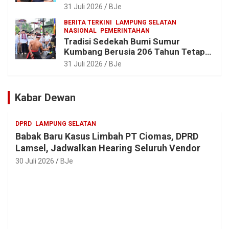
Tradisi Sedekah Bumi 206 Tahun di
31 Juli 2026
BJe
Sumur Kumbang
BERITA TERKINI
LAMPUNG SELATAN
NASIONAL
PEMERINTAHAN
Tradisi Sedekah Bumi Sumur
Kumbang Berusia 206 Tahun Tetap
Lestari, Bupati Egi Ajak Generasi
31 Juli 2026
BJe
Muda Jaga Warisan Leluhur
Kabar Dewan
DPRD
LAMPUNG SELATAN
Babak Baru Kasus Limbah PT Ciomas, DPRD
Lamsel, Jadwalkan Hearing Seluruh Vendor
30 Juli 2026
BJe