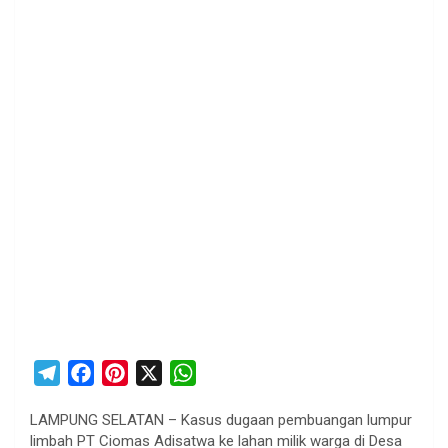
T
F
P
X
W
e
a
i
h
LAMPUNG SELATAN – Kasus dugaan pembuangan lumpur
l
c
n
a
limbah PT Ciomas Adisatwa ke lahan milik warga di Desa