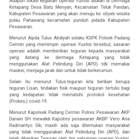
Adapun lokasi kegiatan operasi Yustisi adalah di Dermaga
Ketapang Desa Batu Menyan, Kecamatan Teluk Pandan,
Kabupaten Pesawaran yang akan menuju ke obyek wisata
pulau Pahawang kecamatan punduh pidada Kabupaten
Pesawaran.
Menurut Aipda Tulus Abdiyah selaku KSPK Polsek Padang
Cermin yang memimpin operasi Yustisi tersebut, sasaran
operasi adalah memberikan teguran kepada masyarakat
yang datang ke dermaga Ketapang yang tidak
menggunakan Alat Pelindung Diri (APD) tdk memakai
masker, menjaga jarak dan untuk tidak berkerumun.
Selain itu menurut Tulus.teguran kita berikan berupa
teguran Lisan, tindakan fisik maupun teguran tertulis bagi
yang kedapatan tidak mematuhi protokol kesehatan
(Prokes,) covid-19.
Menurut Kapolsek Padang Cermin Polres Pesawaran AKP
Darwin SH mewakili Kapolres pesawaran AKBP Vero Aria
Radmantyo Sik, masih ada saja ditemukan masyarakat
yang tidak menggunakan Alat Pelindung Diri (APD), dan
telah diberikan Teguran oleh tim gabungan operasi Yustisi,