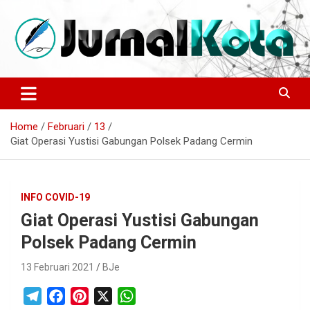
Skip
to
content
Sumber Berita Indonesia dan Internasional Terkini
JURNALKOTA.NET
Home
Februari
13
Giat Operasi Yustisi Gabungan Polsek Padang Cermin
INFO COVID-19
Giat Operasi Yustisi Gabungan
Polsek Padang Cermin
13 Februari 2021
BJe
T
F
P
X
W