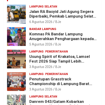
LAMPUNG SELATAN
Jalan RA Basyid Jati Agung Segera
Diperbaiki, Pemkab Lampung Selatan
Alokasikan Rp1,13 Miliar
6 Agustus 2026
BJe
BANDAR LAMPUNG
Komnas PA Bandar Lampung
Anugerahkan Penghargaan kepada
Kombes Pol. Alfret Jacob Tilukay
5 Agustus 2026
BJe
LAMPUNG
PEMERINTAHAN
Usung Spirit of Krakatoa, Lamsel
Fest 2026 Siap Tampil Lebih
Spektakuler dengan Empat Event
3 Agustus 2026
BJe
Ikonik dan Deretan Artis Ibu Kota
LAMPUNG
PEMERINTAHAN
Penutupan Grasstrack
Championship di Lampung Barat
Meriah, Dihadiri Ribuan Penonton; Ini
3 Agustus 2026
BJe
Kata Bupati Parosil
LAMPUNG SELATAN
Danrem 043/Gatam Kobarkan