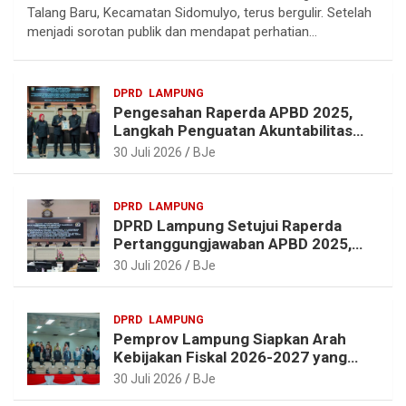
e
e
t
t
Talang Baru, Kecamatan Sidomulyo, terus bergulir. Setelah
g
b
e
s
menjadi sorotan publik dan mendapat perhatian…
r
o
r
A
a
o
e
p
DPRD
LAMPUNG
m
k
s
p
Pengesahan Raperda APBD 2025,
t
Langkah Penguatan Akuntabilitas
dan Pembangunan Lampung
30 Juli 2026
BJe
DPRD
LAMPUNG
DPRD Lampung Setujui Raperda
Pertanggungjawaban APBD 2025,
Beri Sejumlah Rekomendasi
30 Juli 2026
BJe
Perbaikan
DPRD
LAMPUNG
Pemprov Lampung Siapkan Arah
Kebijakan Fiskal 2026-2027 yang
Realistis dan Berkelanjutan
30 Juli 2026
BJe