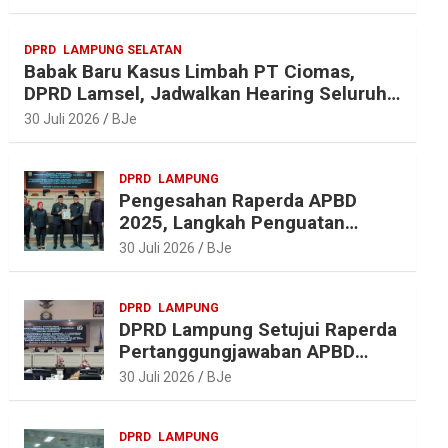
r
o
r
A
a
o
e
p
DPRD
LAMPUNG SELATAN
m
k
s
p
Babak Baru Kasus Limbah PT Ciomas,
t
DPRD Lamsel, Jadwalkan Hearing Seluruh
Vendor
30 Juli 2026
BJe
DPRD
LAMPUNG
Pengesahan Raperda APBD
2025, Langkah Penguatan
Akuntabilitas dan
30 Juli 2026
BJe
Pembangunan Lampung
DPRD
LAMPUNG
DPRD Lampung Setujui Raperda
Pertanggungjawaban APBD
2025, Beri Sejumlah
30 Juli 2026
BJe
Rekomendasi Perbaikan
DPRD
LAMPUNG