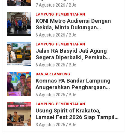
Diantar dalam Tradisi Suci yang
7 Agustus 2026
BJe
Gerakkan Ekonomi Warga
LAMPUNG
PEMERINTAHAN
KONI Metro Audiensi Dengan
Sekda, Minta Dukungan
Anggaran Jelang Porprov X
6 Agustus 2026
BJe
Lampung
LAMPUNG
PEMERINTAHAN
Jalan RA Basyid Jati Agung
Segera Diperbaiki, Pemkab
Lampung Selatan Alokasikan
6 Agustus 2026
BJe
Rp1,13 Miliar
BANDAR LAMPUNG
Komnas PA Bandar Lampung
Anugerahkan Penghargaan
kepada Kombes Pol. Alfret
5 Agustus 2026
BJe
Jacob Tilukay
LAMPUNG
PEMERINTAHAN
Usung Spirit of Krakatoa,
Lamsel Fest 2026 Siap Tampil
Lebih Spektakuler dengan
3 Agustus 2026
BJe
Empat Event Ikonik dan Deretan