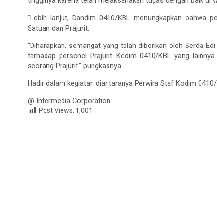
tingginya karena telah melaksanakan tugas dengan baik di 
“Lebih lanjut, Dandim 0410/KBL menungkapkan bahwa p
Satuan dan Prajurit.
“Diharapkan, semangat yang telah diberikan oleh Serda Ed
terhadap personel Prajurit Kodim 0410/KBL yang lainny
seorang Prajurit.” pungkasnya
Hadir dalam kegiatan diantaranya Perwira Staf Kodim 0410
@ Intermedia Corporation
Post Views:
1,001