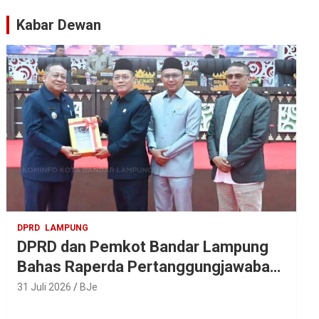
Artis Ibu Kota
Kabar Dewan
DPRD
LAMPUNG
DPRD dan Pemkot Bandar Lampung
Bahas Raperda Pertanggungjawaban
APBD 2025
31 Juli 2026
BJe