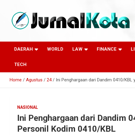
Skip
to
content
Sumber Berita Indonesia dan Internasional Terkini
JURNALKOTA.NET
DAERAH
WORLD
LAW
FINANCE
L
TECH
Home
Agustus
24
Ini Penghargaan dari Dandim 0410/KBL 
NASIONAL
Ini Penghargaan dari Dandim 
Personil Kodim 0410/KBL