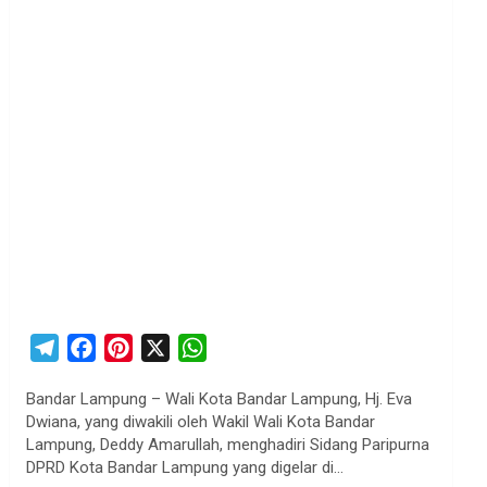
T
F
P
X
W
e
a
i
h
Bandar Lampung – Wali Kota Bandar Lampung, Hj. Eva
l
c
n
a
Dwiana, yang diwakili oleh Wakil Wali Kota Bandar
e
e
t
t
Lampung, Deddy Amarullah, menghadiri Sidang Paripurna
g
b
e
s
DPRD Kota Bandar Lampung yang digelar di…