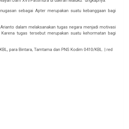
wilayah Dam XVI/Pattimura di daerah Maluku.” ungkapnya.
enugasan sebagai Apter merupakan suatu kebanggaan bagi
i Arianto dalam melaksanakan tugas negara menjadi motivasi
a. Karena tugas tersebut merupakan suatu kehormatan bagi
/KBL, para Bintara, Tamtama dan PNS Kodim 0410/KBL. | red