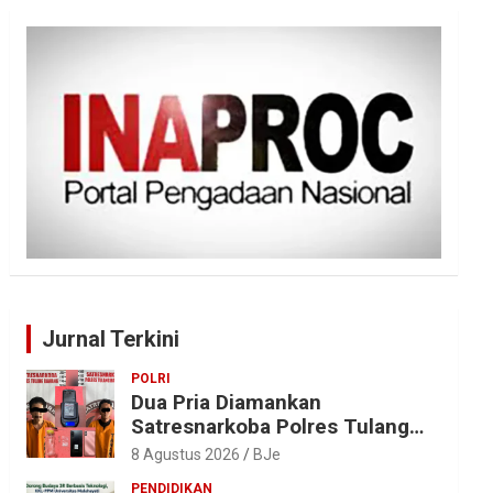
Jurnal Terkini
POLRI
Dua Pria Diamankan
Satresnarkoba Polres Tulang
Bawang, Sabu 0,85 Gram dan
8 Agustus 2026
BJe
Alat Hisap Disita
PENDIDIKAN