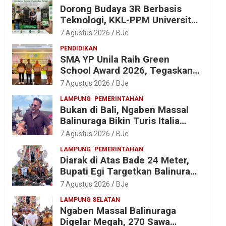
Dorong Budaya 3R Berbasis
Teknologi, KKL-PPM Universitas
Malahayati Kenalkan AI Barcode
7 Agustus 2026
BJe
untuk Edukasi Sampah
PENDIDIKAN
SMA YP Unila Raih Green
School Award 2026, Tegaskan
Komitmen Wujudkan Sekolah
7 Agustus 2026
BJe
Ramah Lingkungan
LAMPUNG
PEMERINTAHAN
Bukan di Bali, Ngaben Massal
Balinuraga Bikin Turis Italia
Terpukau, Puluhan Ribu Orang
7 Agustus 2026
BJe
Ikut Menyaksikan
LAMPUNG
PEMERINTAHAN
Diarak di Atas Bade 24 Meter,
Bupati Egi Targetkan Balinuraga
Jadi Desa Wisata Budaya 2027
7 Agustus 2026
BJe
LAMPUNG SELATAN
Ngaben Massal Balinuraga
Digelar Megah, 270 Sawa