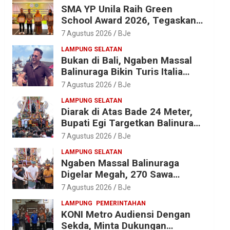
SMA YP Unila Raih Green
School Award 2026, Tegaskan
Komitmen Wujudkan Sekolah
7 Agustus 2026
BJe
Ramah Lingkungan
LAMPUNG SELATAN
Bukan di Bali, Ngaben Massal
Balinuraga Bikin Turis Italia
Terpukau, Puluhan Ribu Orang
7 Agustus 2026
BJe
Ikut Menyaksikan
LAMPUNG SELATAN
Diarak di Atas Bade 24 Meter,
Bupati Egi Targetkan Balinuraga
Jadi Desa Wisata Budaya 2027
7 Agustus 2026
BJe
LAMPUNG SELATAN
Ngaben Massal Balinuraga
Digelar Megah, 270 Sawa
Diantar dalam Tradisi Suci yang
7 Agustus 2026
BJe
Gerakkan Ekonomi Warga
LAMPUNG
PEMERINTAHAN
KONI Metro Audiensi Dengan
Sekda, Minta Dukungan