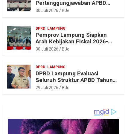
Pertanggungjawaban APBD
2025, Beri Sejumlah
30 Juli 2026
BJe
Rekomendasi Perbaikan
DPRD
LAMPUNG
Pemprov Lampung Siapkan
Arah Kebijakan Fiskal 2026-
2027 yang Realistis dan
30 Juli 2026
BJe
Berkelanjutan
DPRD
LAMPUNG
DPRD Lampung Evaluasi
Seluruh Struktur APBD Tahun
2027
29 Juli 2026
BJe