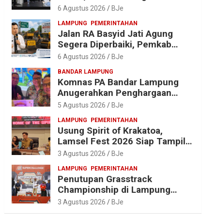
Anggaran Jelang Porprov X
6 Agustus 2026
BJe
Lampung
LAMPUNG
PEMERINTAHAN
Jalan RA Basyid Jati Agung
Segera Diperbaiki, Pemkab
Lampung Selatan Alokasikan
6 Agustus 2026
BJe
Rp1,13 Miliar
BANDAR LAMPUNG
Komnas PA Bandar Lampung
Anugerahkan Penghargaan
kepada Kombes Pol. Alfret
5 Agustus 2026
BJe
Jacob Tilukay
LAMPUNG
PEMERINTAHAN
Usung Spirit of Krakatoa,
Lamsel Fest 2026 Siap Tampil
Lebih Spektakuler dengan
3 Agustus 2026
BJe
Empat Event Ikonik dan Deretan
LAMPUNG
PEMERINTAHAN
Artis Ibu Kota
Penutupan Grasstrack
Championship di Lampung
Barat Meriah, Dihadiri Ribuan
3 Agustus 2026
BJe
Penonton; Ini Kata Bupati