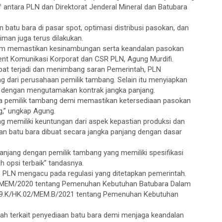
 antara PLN dan Direktorat Jenderal Mineral dan Batubara
n batu bara di pasar spot, optimasi distribusi pasokan, dan
iman juga terus dilakukan.
alam memastikan kesinambungan serta keandalan pasokan
ident Komunikasi Korporat dan CSR PLN, Agung Murdifi.
mpat terjadi dan menimbang saran Pemerintah, PLN
g dari perusahaan pemilik tambang. Selain itu menyiapkan
 dengan mengutamakan kontrak jangka panjang.
ra pemilik tambang demi memastikan ketersediaan pasokan
g,” ungkap Agung.
memiliki keuntungan dari aspek kepastian produksi dan
an batu bara dibuat secara jangka panjang dengan dasar
anjang dengan pemilik tambang yang memiliki spesifikasi
 opsi terbaik” tandasnya.
, PLN mengacu pada regulasi yang ditetapkan pemerintah.
/MEM/2020 tentang Pemenuhan Kebutuhan Batubara Dalam
39.K/HK.02/MEM.B/2021 tentang Pemenuhan Kebutuhan
tah terkait penyediaan batu bara demi menjaga keandalan