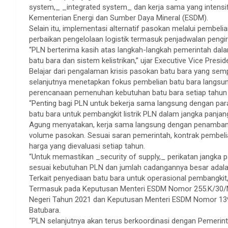
system,_ _integrated system_ dan kerja sama yang intensif
Kementerian Energi dan Sumber Daya Mineral (ESDM).
Selain itu, implementasi alternatif pasokan melalui pembelia
perbaikan pengelolaan logistik termasuk penjadwalan pengir
“PLN berterima kasih atas langkah-langkah pemerintah d
batu bara dan sistem kelistrikan,” ujar Executive Vice Pres
Belajar dari pengalaman krisis pasokan batu bara yang se
selanjutnya menetapkan fokus pembelian batu bara langsun
perencanaan pemenuhan kebutuhan batu bara setiap tahun
“Penting bagi PLN untuk bekerja sama langsung dengan pa
batu bara untuk pembangkit listrik PLN dalam jangka panjan
Agung menyatakan, kerja sama langsung dengan penambang 
volume pasokan. Sesuai saran pemerintah, kontrak pembeli
harga yang dievaluasi setiap tahun.
“Untuk memastikan _security of supply,_ perikatan jangka p
sesuai kebutuhan PLN dan jumlah cadangannya besar adalah
Terkait penyediaan batu bara untuk operasional pembangkit
Termasuk pada Keputusan Menteri ESDM Nomor 255.K/30
Negeri Tahun 2021 dan Keputusan Menteri ESDM Nomor 1
Batubara.
“PLN selanjutnya akan terus berkoordinasi dengan Pemerin