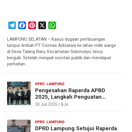
T
F
P
X
W
e
a
i
h
LAMPUNG SELATAN – Kasus dugaan pembuangan
l
c
n
a
lumpur limbah PT Ciomas Adisatwa ke lahan milik warga
e
e
t
t
di Desa Talang Baru, Kecamatan Sidomulyo, terus
g
b
e
s
bergulir. Setelah menjadi sorotan publik dan mendapat
r
o
r
A
perhatian…
a
o
e
p
m
k
s
p
DPRD
LAMPUNG
t
Pengesahan Raperda APBD
2025, Langkah Penguatan
Akuntabilitas dan
30 Juli 2026
BJe
Pembangunan Lampung
DPRD
LAMPUNG
DPRD Lampung Setujui Raperda