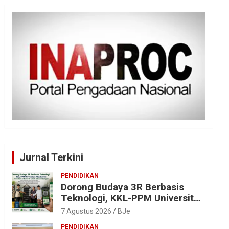
Jurnal Terkini
PENDIDIKAN
Dorong Budaya 3R Berbasis
Teknologi, KKL-PPM Universitas
Malahayati Kenalkan AI Barcode
7 Agustus 2026
BJe
untuk Edukasi Sampah
PENDIDIKAN