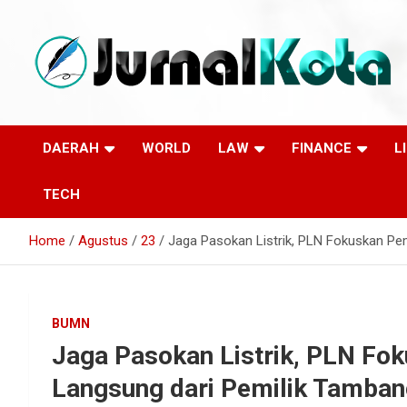
Skip
to
content
Sumber Berita Indonesia dan Internasional Terkini
JURNALKOTA.NET
DAERAH
WORLD
LAW
FINANCE
L
TECH
Home
Agustus
23
Jaga Pasokan Listrik, PLN Fokuskan Pe
BUMN
Jaga Pasokan Listrik, PLN Fo
Langsung dari Pemilik Tamba